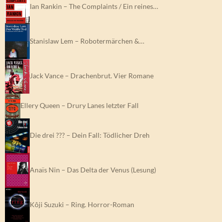
Ian Rankin – The Complaints / Ein reines…
Stanislaw Lem – Robotermärchen &…
Jack Vance – Drachenbrut. Vier Romane
Ellery Queen – Drury Lanes letzter Fall
Die drei ??? – Dein Fall: Tödlicher Dreh
Anaïs Nin – Das Delta der Venus (Lesung)
Kôji Suzuki – Ring. Horror-Roman