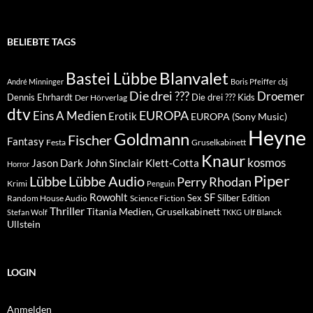
BELIEBTE TAGS
Blanvalet
Bastei Lübbe
André Minninger
Boris Pfeiffer
cbj
Die drei ???
Droemer
Dennis Ehrhardt
Die drei ??? Kids
Der Hörverlag
dtv
EUROPA
Eins A Medien
Erotik
EUROPA (Sony Music)
Heyne
Goldmann
Fischer
Fantasy
Festa
Gruselkabinett
Knaur
kosmos
Klett-Cotta
Jason Dark
John Sinclair
Horror
Piper
Lübbe Audio
Lübbe
Perry Rhodan
Krimi
Penguin
Rowohlt
SF
Sex
Silber Edition
Random House Audio
Science Fiction
Thriller
Titania Medien, Gruselkabinett
Ulf Blanck
Stefan Wolf
TKKG
Ullstein
LOGIN
Anmelden