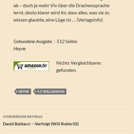
ab – doch je mehr Viv über die Drachensprache
lernt, desto klarer wird ihr, dass alles, was sie zu
wissen glaubte, eine Lüge ist … (Verlagsinfo)
Gebundene Ausgabe ‏ : ‎ 512 Seiten
Heyne
Nichts Vergleichbares
gefunden.
HEYNE
S. F. WILLIAMSON
Beitragsnavigation
VORHERIGER BEITRAG
David Baldacci – Verfolgt (Will Robie 02)