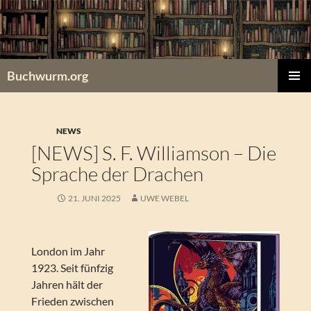
Zum
Inhalt
springen
Buchwurm.org
PRIMÄR
MENÜ
NEWS
[NEWS] S. F. Williamson – Die
Sprache der Drachen
21. JUNI 2025
UWE WEBEL
London im Jahr
1923. Seit fünfzig
Jahren hält der
Frieden zwischen