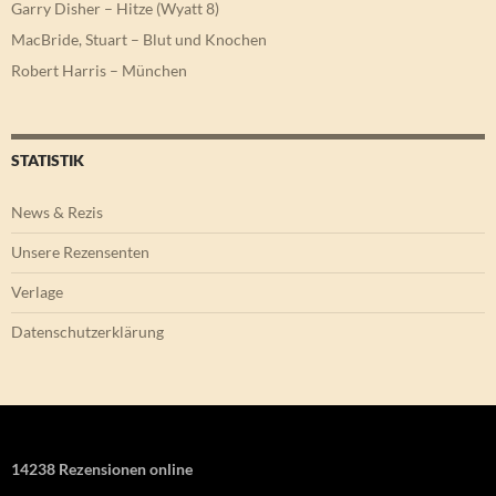
Garry Disher – Hitze (Wyatt 8)
MacBride, Stuart – Blut und Knochen
Robert Harris – München
STATISTIK
News & Rezis
Unsere Rezensenten
Verlage
Datenschutzerklärung
14238 Rezensionen online