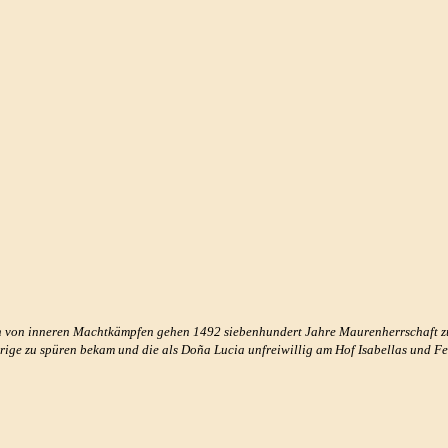
n von inneren Machtkämpfen gehen 1492 siebenhundert Jahre Maurenherrschaft zu
ntrige zu spüren bekam und die als Doña Lucia unfreiwillig am Hof Isabellas und F