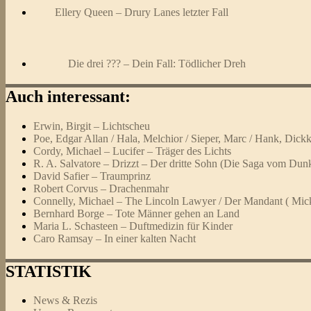
Ellery Queen – Drury Lanes letzter Fall
Die drei ??? – Dein Fall: Tödlicher Dreh
Auch interessant:
Erwin, Birgit – Lichtscheu
Poe, Edgar Allan / Hala, Melchior / Sieper, Marc / Hank, Dic
Cordy, Michael – Lucifer – Träger des Lichts
R. A. Salvatore – Drizzt – Der dritte Sohn (Die Saga vom Dunk
David Safier – Traumprinz
Robert Corvus – Drachenmahr
Connelly, Michael – The Lincoln Lawyer / Der Mandant ( Mick
Bernhard Borge – Tote Männer gehen an Land
Maria L. Schasteen – Duftmedizin für Kinder
Caro Ramsay – In einer kalten Nacht
STATISTIK
News & Rezis