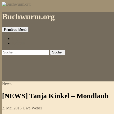
Zum
Inhalt
springen
Buchwurm.org
Primäres Menü
Impressum
Kontakt
Suchen
nach:
News
[NEWS] Tanja Kinkel – Mondlaub
2. Mai 2015
Uwe Webel