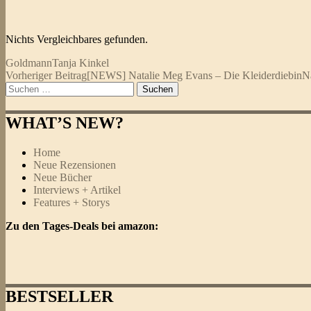
Nichts Vergleichbares gefunden.
Goldmann
Tanja Kinkel
Beitragsnavigation
Vorheriger Beitrag
[NEWS] Natalie Meg Evans – Die Kleiderdiebin
N
Suchen
nach:
WHAT’S NEW?
Home
Neue Rezensionen
Neue Bücher
Interviews + Artikel
Features + Storys
Zu den Tages-Deals bei amazon:
BESTSELLER