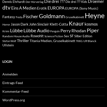
Die drei ???
Droemer
Dennis Ehrhardt
Die drei ??? Kids
Der Hörverlag
dtv
EUROPA
Eins A Medien
Erotik
EUROPA (Sony Music)
Heyne
Goldmann
Fischer
Fantasy
Festa
Gruselkabinett
Knaur
kosmos
Klett-Cotta
Jason Dark
John Sinclair
Horror
Piper
Lübbe Audio
Lübbe
Perry Rhodan
Krimi
Penguin
Rowohlt
SF
Sex
Silber Edition
Random House Audio
Science Fiction
Thriller
Titania Medien, Gruselkabinett
Ulf Blanck
Stefan Wolf
TKKG
Ullstein
LOGIN
Anmelden
Eintrags-Feed
Kommentar-Feed
WordPress.org