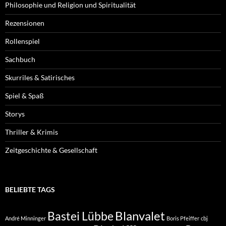
Philosophie und Religion und Spiritualität
Rezensionen
Rollenspiel
Sachbuch
Skurriles & Satirisches
Spiel & Spaß
Storys
Thriller & Krimis
Zeitgeschichte & Gesellschaft
BELIEBTE TAGS
Blanvalet
Bastei Lübbe
André Minninger
Boris Pfeiffer
cbj