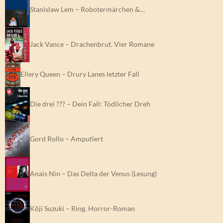
Stanislaw Lem – Robotermärchen &…
Jack Vance – Drachenbrut. Vier Romane
Ellery Queen – Drury Lanes letzter Fall
Die drei ??? – Dein Fall: Tödlicher Dreh
Gord Rollo – Amputiert
Anaïs Nin – Das Delta der Venus (Lesung)
Kôji Suzuki – Ring. Horror-Roman