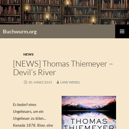
Zum
Inhalt
springen
Buchwurm.org
PRIMÄR
MENÜ
NEWS
[NEWS] Thomas Thiemeyer –
Devil’s River
30. MÄRZ 2015
UWE WEBEL
Es bedarf eines
Ungeheuers, um ein
Ungeheuer zu töten…
Kanada 1878. River, eine