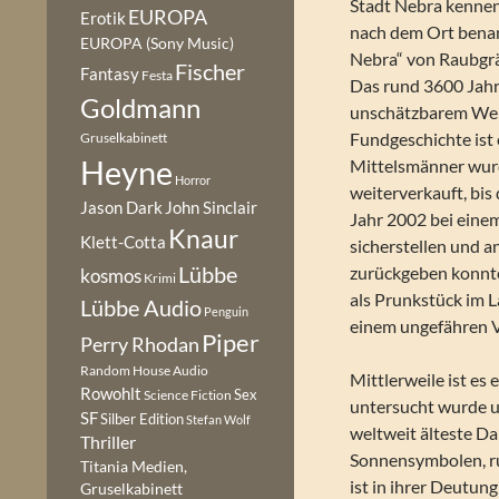
Stadt Nebra kennen
EUROPA
Erotik
nach dem Ort bena
EUROPA (Sony Music)
Nebra“ von Raubgr
Fischer
Fantasy
Festa
Das rund 3600 Jahre
Goldmann
unschätzbarem Wert
Fundgeschichte ist 
Gruselkabinett
Heyne
Mittelsmänner wurde
Horror
weiterverkauft, bis 
Jason Dark
John Sinclair
Jahr 2002 bei einem
Knaur
Klett-Cotta
sicherstellen und 
Lübbe
zurückgeben konnte
kosmos
Krimi
als Prunkstück im 
Lübbe Audio
Penguin
einem ungefähren V
Piper
Perry Rhodan
Random House Audio
Mittlerweile ist es
Rowohlt
Sex
Science Fiction
untersucht wurde un
SF
Silber Edition
Stefan Wolf
weltweit älteste D
Thriller
Sonnensymbolen, ru
Titania Medien,
ist in ihrer Deutun
Gruselkabinett