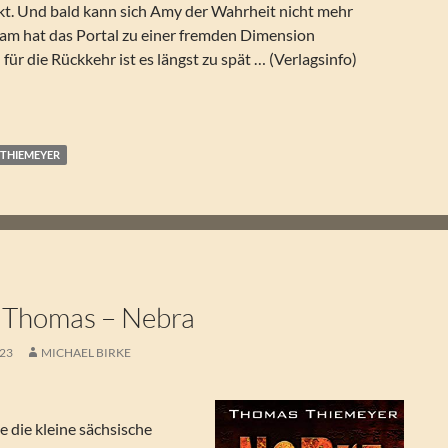
ckt. Und bald kann sich Amy der Wahrheit nicht mehr
eam hat das Portal zu einer fremden Dimension
für die Rückkehr ist es längst zu spät … (Verlagsinfo)
 – Korona
THIEMEYER
 Thomas – Nebra
023
MICHAEL BIRKE
die kleine sächsische