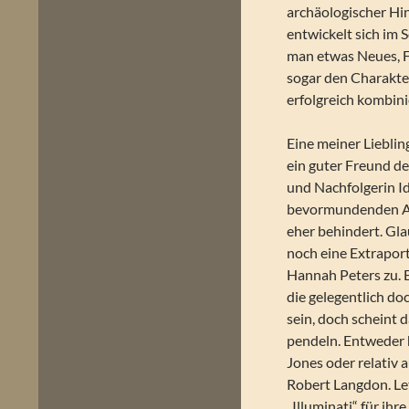
archäologischer Hi
entwickelt sich im 
man etwas Neues, F
sogar den Charakt
erfolgreich kombini
Eine meiner Lieblin
ein guter Freund de
und Nachfolgerin Id
bevormundenden Art
eher behindert. Gl
noch eine Extraport
Hannah Peters zu. E
die gelegentlich doc
sein, doch scheint
pendeln. Entweder 
Jones oder relativ 
Robert Langdon. Let
„Illuminati“ für i