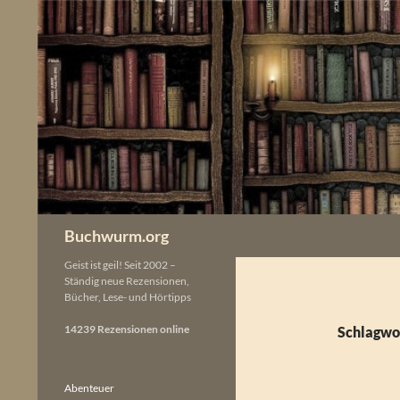
Zum
Inhalt
springen
Buchwurm.org
Geist ist geil! Seit 2002 –
Ständig neue Rezensionen,
Bücher, Lese- und Hörtipps
14239 Rezensionen online
Schlagwo
Abenteuer