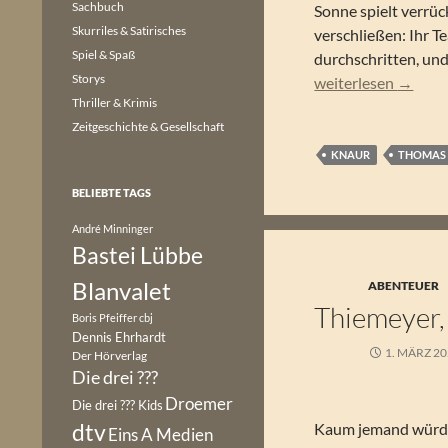
Sachbuch
Sonne spielt verrü
Skurriles & Satirisches
verschließen: Ihr T
Spiel & Spaß
durchschritten, und 
Storys
Thomas Thiemeyer
weiterlesen
→
Thriller & Krimis
Zeitgeschichte & Gesellschaft
KNAUR
THOMAS 
BELIEBTE TAGS
André Minninger
Bastei Lübbe
Blanvalet
ABENTEUER
Thiemeyer,
Boris Pfeiffer
cbj
Dennis Ehrhardt
1. MÄRZ 2
Der Hörverlag
Die drei ???
Droemer
Die drei ??? Kids
dtv
Kaum jemand würde 
Eins A Medien