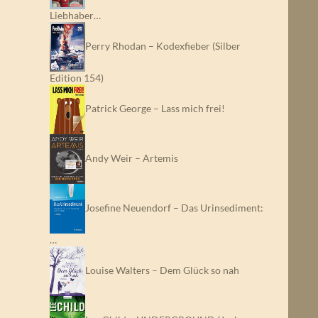
Liebhaber…
Perry Rhodan – Kodexfieber (Silber
Edition 154)
Patrick George – Lass mich frei!
Andy Weir – Artemis
Josefine Neuendorf – Das Urinsediment:
…
Louise Walters – Dem Glück so nah