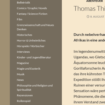
ABENTEUER
Belletristik
Thomas Th
Comics / Graphic Novels
Fantasy / Science-Fiction
8. AUGUST
Film
Grenzwissenschaft und Neues
Denken
Durch nebelverha
Historisches
Afrikas in eine an
Horror & Unheimliches
Hörspiele / Hörbücher
Im legendenumwitt
Interviews
Ugandas, wo Gletsc
Kinder- und Jugendliteratur
Äquatorsonne leuch
Magazine
Gorillaforscherin 
Magie und Esoterik
das ihre kühnsten T
Musik
Expedition stößt ih
News
Ruinen einer versu
Philosophie und Religion und
Spiritualität
Sensation wäre perf
Rezensionen
Phänomene, die die
Rollenspiel
ihrem Verstand zwei