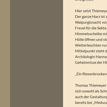
Hier setzt Thiemeye
Der ganze Harz ist 
Walpurgisnacht vor,
Frevel für die Sekt
Himmelsscheibe mitt
Hölle öffnen und st
Wetterleuchten run
Mittelpunkt steht 
Archäologin Hannah 
Geheimnisse der Hi
_Ein Riesenbrocken
Thomas Thiemeyer (
sich sowohl als Sch
auch der Gestaltung
bereits bei „Medusa“