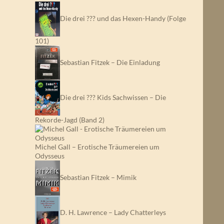
Die drei ??? und das Hexen-Handy (Folge
101)
Sebastian Fitzek – Die Einladung
Die drei ??? Kids Sachwissen – Die
Rekorde-Jagd (Band 2)
Michel Gall – Erotische Träumereien um
Odysseus
Sebastian Fitzek – Mimik
D. H. Lawrence – Lady Chatterleys