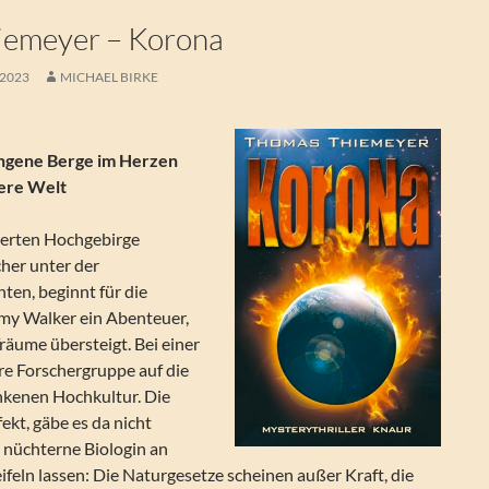
iemeyer – Korona
 2023
MICHAEL BIRKE
ngene Berge im Herzen
dere Welt
erten Hochgebirge
her unter der
ten, beginnt für die
Amy Walker ein Abenteuer,
räume übersteigt. Bei einer
re Forschergruppe auf die
nkenen Hochkultur. Die
ekt, gäbe es da nicht
 nüchterne Biologin an
feln lassen: Die Naturgesetze scheinen außer Kraft, die