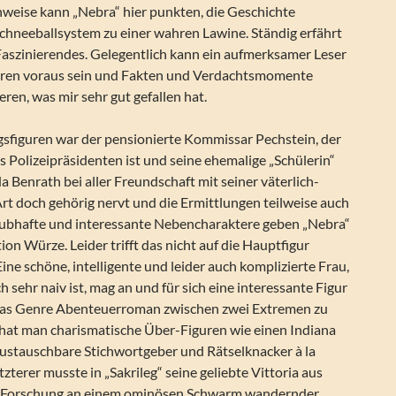
nweise kann „Nebra“ hier punkten, die Geschichte
Schneeballsystem zu einer wahren Lawine. Ständig erfährt
aszinierendes. Gelegentlich kann ein aufmerksamer Leser
eren voraus sein und Fakten und Verdachtsmomente
eren, was mir sehr gut gefallen hat.
gsfiguren war der pensionierte Kommissar Pechstein, der
s Polizeipräsidenten ist und seine ehemalige „Schülerin“
a Benrath bei aller Freundschaft mit seiner väterlich-
 doch gehörig nervt und die Ermittlungen teilweise auch
aubhafte und interessante Nebencharaktere geben „Nebra“
ion Würze. Leider trifft das nicht auf die Hauptfigur
ine schöne, intelligente und leider auch komplizierte Frau,
h sehr naiv ist, mag an und für sich eine interessante Figur
 das Genre Abenteuerroman zwischen zwei Extremen zu
hat man charismatische Über-Figuren wie einen Indiana
austauschbare Stichwortgeber und Rätselknacker à la
zterer musste in „Sakrileg“ seine geliebte Vittoria aus
hre Forschung an einem ominösen Schwarm wandernder