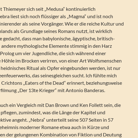
hat Thiemeyer sich seit „Medusa“ kontinuierlich
ebra liest sich noch flüssiger als „Magma“ und ist noch
nierender als seine Vorgänger. Wie er die reiche Kultur und
ands als Grundlage seines Romans nutzt, ist wirklich
e gedacht, dass man babylonische, ägyptische, britisch-
d andere mythologische Elemente stimmig in den Harz
Prolog um vier Jugendliche, die sich während einer
ne Höhle im Brocken verirren, von einer Art Wolfsmenschen
 heidnisches Ritual als Opfer eingebunden werden, ist nur
eenfeuerwerks, das seinesgleichen sucht. Ich fühlte mich
 Crichtons „Eaters of the Dead“ erinnert, beziehungsweise
rfilmung „Der 13te Krieger“ mit Antonio Banderas.
auch ein Vergleich mit Dan Brown und Ken Follett sein, die
l pflegen, zumindest, was die Länge der Kapitel und
tive angeht. „Nebra“ unterteilt seine 507 Seiten in 57
 Geheimnis moderner Romane etwa auch in Kürze und
n der gelungenen Kombination von Fiktion und Deutung