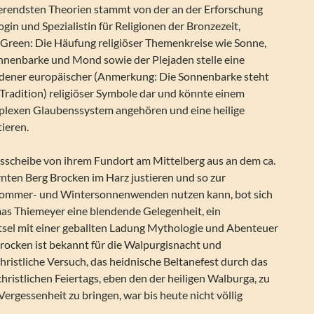
nierendsten Theorien stammt von der an der Erforschung
ogin und Spezialistin für Religionen der Bronzezeit,
reen: Die Häufung religiöser Themenkreise wie Sonne,
nenbarke und Mond sowie der Plejaden stelle eine
dener europäischer (Anmerkung: Die Sonnenbarke steht
 Tradition) religiöser Symbole dar und könnte einem
plexen Glaubenssystem angehören und eine heilige
ieren.
scheibe von ihrem Fundort am Mittelberg aus an dem ca.
nten Berg Brocken im Harz justieren und so zur
ommer- und Wintersonnenwenden nutzen kann, bot sich
as Thiemeyer eine blendende Gelegenheit, ein
tsel mit einer geballten Ladung Mythologie und Abenteuer
rocken ist bekannt für die Walpurgisnacht und
ristliche Versuch, das heidnische Beltanefest durch das
hristlichen Feiertags, eben den der heiligen Walburga, zu
Vergessenheit zu bringen, war bis heute nicht völlig