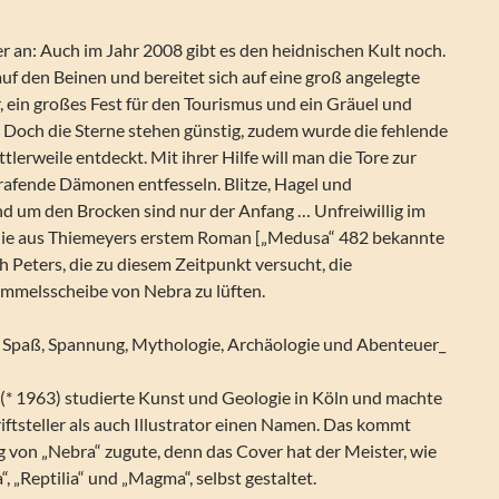
r an: Auch im Jahr 2008 gibt es den heidnischen Kult noch.
auf den Beinen und bereitet sich auf eine groß angelegte
 ein großes Fest für den Tourismus und ein Gräuel und
e. Doch die Sterne stehen günstig, zudem wurde die fehlende
lerweile entdeckt. Mit ihrer Hilfe will man die Tore zur
rafende Dämonen entfesseln. Blitze, Hagel und
d um den Brocken sind nur der Anfang … Unfreiwillig im
die aus Thiemeyers erstem Roman [„Medusa“ 482 bekannte
Peters, die zu diesem Zeitpunkt versucht, die
mmelsscheibe von Nebra zu lüften.
 Spaß, Spannung, Mythologie, Archäologie und Abenteuer_
* 1963) studierte Kunst und Geologie in Köln und machte
riftsteller als auch Illustrator einen Namen. Das kommt
 von „Nebra“ zugute, denn das Cover hat der Meister, wie
, „Reptilia“ und „Magma“, selbst gestaltet.