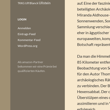
Ullstein
auf. Eine der faszi
Ulf Blanck
TKKG
beteiligten Archäol
Miranda Aldhouse-G
LOGIN
Sonnenwenden, Son
Sammlung verschie
Anmelden
eher in ägyptischer
Eintrags-Feed
europaweiten, kom
Kommentar-Feed
Botschaft repräsent
WordPress.org
Da man die Himmels
85 Kilometer entfer
Als amazon-Partner
bekommen wir eine Prämie bei
Beobachtung von S
qualifizierten Käufen.
für den Autor Thom
archäologisches Rä
zu verbinden. Der B
Hexensabbat. Der ch
Überstülpen eines c
assimilieren und in 
erfolgreich.