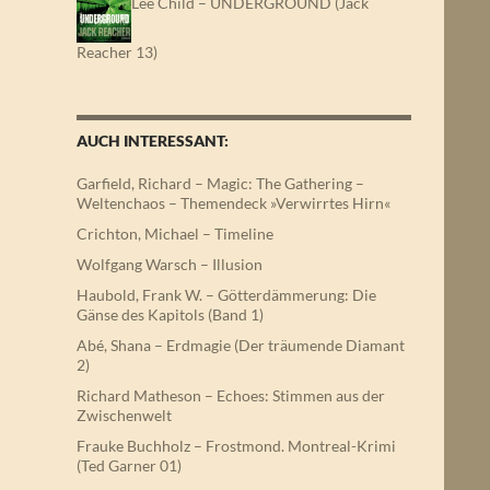
Lee Child – UNDERGROUND (Jack
Reacher 13)
AUCH INTERESSANT:
Garfield, Richard – Magic: The Gathering –
Weltenchaos – Themendeck »Verwirrtes Hirn«
Crichton, Michael – Timeline
Wolfgang Warsch – Illusion
Haubold, Frank W. – Götterdämmerung: Die
Gänse des Kapitols (Band 1)
Abé, Shana – Erdmagie (Der träumende Diamant
2)
Richard Matheson – Echoes: Stimmen aus der
Zwischenwelt
Frauke Buchholz – Frostmond. Montreal-Krimi
(Ted Garner 01)