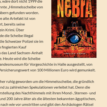
, wäre dort nicht 1999 die
nnte „Himmelsscheibe von
äbern gefunden worden.
 alte Artefakt ist von
, bereits seine
ein Krimi. Über
 die Scheibe illegal
die Schweizer Polizei sie im
 fingierten Kauf
an das Land Sachsen-Anhalt
. Heute wird die Scheibe
Landesmuseum für Vorgeschichte in Halle ausgestellt, von
ersicherungswert von 100 Millionen Euro wird gemunkelt.
 eher ruhig geworden um die Himmelsscheibe, die gründlich
d zu zahlreichen Spekulationen verleitet hat. Denn die
arstellung des Nachthimmels mit ihren Mond-, Sternen- und
nd 200 Jahre älter als die ältesten bekannten ägyptischen,
g nach wie vor umstritten und gibt den Archäologen Rätsel