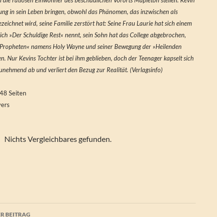
 die ratlosen Einwohner des beschaulichen Vororts Mapleton stellen. Kevin
ung in sein Leben bringen, obwohl das Phänomen, das inzwischen als
zeichnet wird, seine Familie zerstört hat: Seine Frau Laurie hat sich einem
sich »Der Schuldige Rest« nennt, sein Sohn hat das College abgebrochen,
 »Propheten« namens Holy Wayne und seiner Bewegung der »Heilenden
Nur Kevins Tochter ist bei ihm geblieben, doch der Teenager kapselt sich
unehmend ab und verliert den Bezug zur Realität. (Verlagsinfo)
48 Seiten
vers
Nichts Vergleichbares gefunden.
agsnavigation
R BEITRAG