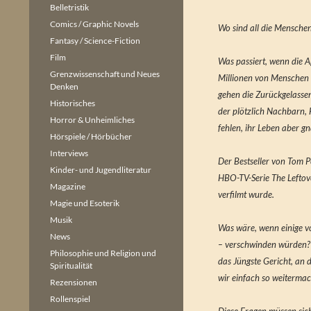
Belletristik
Comics / Graphic Novels
Wo sind all die Menschen
Fantasy / Science-Fiction
Film
Was passiert, wenn die Ap
Grenzwissenschaft und Neues
Millionen von Menschen
Denken
gehen die Zurückgelasse
Historisches
der plötzlich Nachbarn,
Horror & Unheimliches
fehlen, ihr Leben aber g
Hörspiele / Hörbücher
Interviews
Der Bestseller von Tom P
Kinder- und Jugendliteratur
HBO-TV-Serie The Leftove
Magazine
verfilmt wurde.
Magie und Esoterik
Musik
Was wäre, wenn einige v
News
– verschwinden würden?
Philosophie und Religion und
das Jüngste Gericht, an
Spiritualität
wir einfach so weitermac
Rezensionen
Rollenspiel