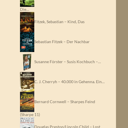
Die…
Fitzek, Sebastian – Kind, Das
Sebastian Fitzek – Der Nachbar
Susanne Förster – Susis Kochbuch –…
C. J. Cherryh – 40.000 in Gehenna. Ein…
Bernard Cornwell – Sharpes Feind
(Sharpe 11)
Douglas Preston/Lincoln Child – Lost