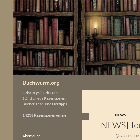
Zum
Inhalt
springen
Buchwurm.org
Geist ist geil! Seit 2002 –
Ständig neue Rezensionen,
Bücher, Lese- und Hörtipps
NEWS
14238 Rezensionen online
[NEWS] Tom
Abenteuer
23. OKTOB