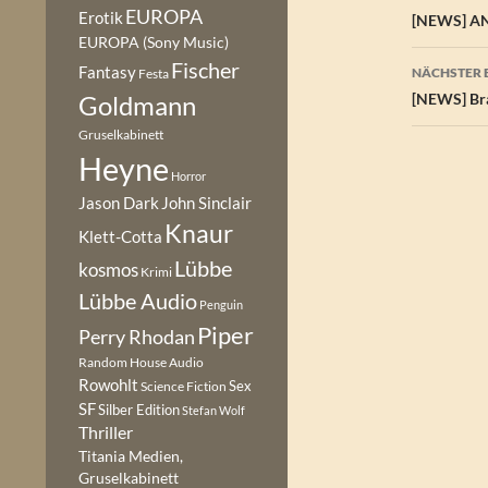
EUROPA
Erotik
[NEWS] AN
EUROPA (Sony Music)
Fischer
Fantasy
NÄCHSTER 
Festa
Goldmann
[NEWS] Bra
Gruselkabinett
Heyne
Horror
Jason Dark
John Sinclair
Knaur
Klett-Cotta
Lübbe
kosmos
Krimi
Lübbe Audio
Penguin
Piper
Perry Rhodan
Random House Audio
Rowohlt
Sex
Science Fiction
SF
Silber Edition
Stefan Wolf
Thriller
Titania Medien,
Gruselkabinett