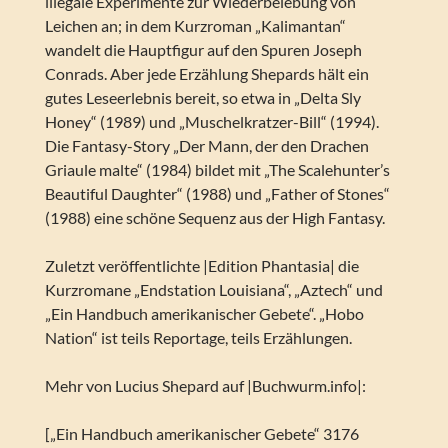
illegale Experimente zur Wiederbelebung von
Leichen an; in dem Kurzroman „Kalimantan“
wandelt die Hauptfigur auf den Spuren Joseph
Conrads. Aber jede Erzählung Shepards hält ein
gutes Leseerlebnis bereit, so etwa in „Delta Sly
Honey“ (1989) und „Muschelkratzer-Bill“ (1994).
Die Fantasy-Story „Der Mann, der den Drachen
Griaule malte“ (1984) bildet mit „The Scalehunter’s
Beautiful Daughter“ (1988) und „Father of Stones“
(1988) eine schöne Sequenz aus der High Fantasy.
Zuletzt veröffentlichte |Edition Phantasia| die
Kurzromane „Endstation Louisiana“, „Aztech“ und
„Ein Handbuch amerikanischer Gebete“. „Hobo
Nation“ ist teils Reportage, teils Erzählungen.
Mehr von Lucius Shepard auf |Buchwurm.info|:
[„Ein Handbuch amerikanischer Gebete“ 3176