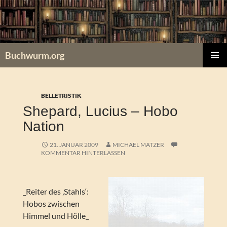
Zum
Inhalt
springen
Buchwurm.org
PRIMÄR
MENÜ
BELLETRISTIK
Shepard, Lucius – Hobo
Nation
21. JANUAR 2009
MICHAEL MATZER
KOMMENTAR HINTERLASSEN
_Reiter des ‚Stahls‘:
Hobos zwischen
Himmel und Hölle_