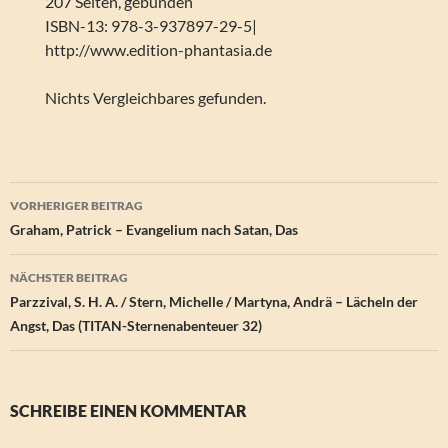
207 Seiten, gebunden
ISBN-13: 978-3-937897-29-5|
http://www.edition-phantasia.de
Nichts Vergleichbares gefunden.
Beitragsnavigation
VORHERIGER BEITRAG
Graham, Patrick – Evangelium nach Satan, Das
NÄCHSTER BEITRAG
Parzzival, S. H. A. / Stern, Michelle / Martyna, Andrä – Lächeln der
Angst, Das (TITAN-Sternenabenteuer 32)
SCHREIBE EINEN KOMMENTAR