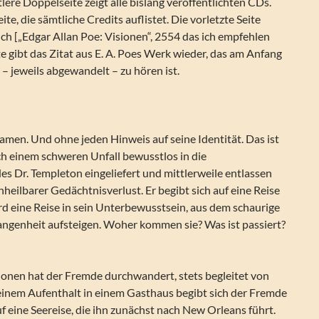
tlere Doppelseite zeigt alle bislang veröffentlichten CDs.
ite, die sämtliche Credits auflistet. Die vorletzte Seite
ch [„Edgar Allan Poe: Visionen“, 2554 das ich empfehlen
ite gibt das Zitat aus E. A. Poes Werk wieder, das am Anfang
 – jeweils abgewandelt – zu hören ist.
men. Und ohne jeden Hinweis auf seine Identität. Das ist
ch einem schweren Unfall bewusstlos in die
es Dr. Templeton eingeliefert und mittlerweile entlassen
heilbarer Gedächtnisverlust. Er begibt sich auf eine Reise
wird eine Reise in sein Unterbewusstsein, aus dem schaurige
angenheit aufsteigen. Woher kommen sie? Was ist passiert?
ionen hat der Fremde durchwandert, stets begleitet von
inem Aufenthalt in einem Gasthaus begibt sich der Fremde
 eine Seereise, die ihn zunächst nach New Orleans führt.