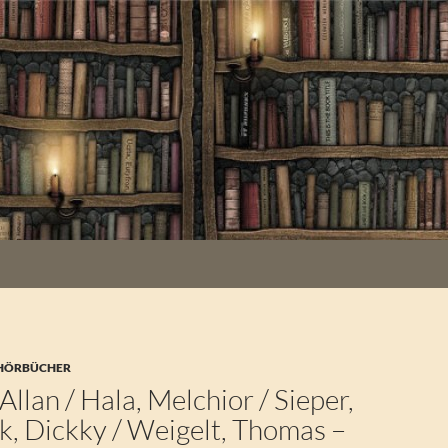
 HÖRBÜCHER
Allan / Hala, Melchior / Sieper,
k, Dickky / Weigelt, Thomas –