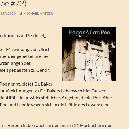
Poe #22)
BER 2020
MICHAEL MATZER
chbruch zur Pestinsel_
nter Mitwirkung von Ulrich
rben, eingebettet in eine
rzählungen des
selspezialisten zu Gehör.
Poe nennt, bietet Dr. Baker
ie Aufzeichnungen zu Dr. Bakers Lebenswerk im Tausch
dentität. Ein unwiderstehliches Angebot, denkt Poe. Aber
 Poe und Leonie wagen sich in die Höhle des Löwen: eine
d Iris Berben haben auch an den ersten 21 Hörbüchern der