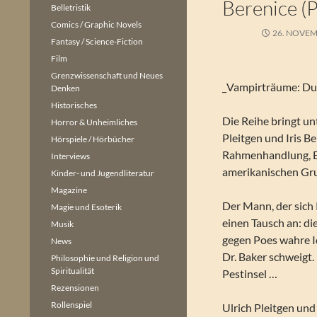
Berenice (
Belletristik
Comics / Graphic Novels
26. NOVEM
Fantasy / Science-Fiction
Film
Grenzwissenschaft und Neues
_Vampirträume: Dur
Denken
Historisches
Die Reihe bringt u
Horror & Unheimliches
Pleitgen und Iris Be
Hörspiele / Hörbücher
Rahmenhandlung, E
Interviews
amerikanischen Gru
Kinder- und Jugendliteratur
Magazine
Der Mann, der sich 
Magie und Esoterik
einen Tausch an: d
Musik
gegen Poes wahre I
News
Dr. Baker schweigt.
Philosophie und Religion und
Spiritualität
Pestinsel …
Rezensionen
Rollenspiel
Ulrich Pleitgen un