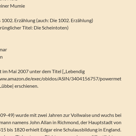
 einer Mumie
 1002. Erzählung (auch: Die 1002. Erzählung)
rünglicher Titel: Die Scheintoten)
emar
in
t im Mai 2007 unter dem Titel [„Lebendig
/www.amazon.de/exec/obidos/ASIN/3404156757/powermet
 Lübbe| erschienen.
809-49) wurde mit zwei Jahren zur Vollwaise und wuchs bei
mann namens John Allan in Richmond, der Hauptstadt von
1815 bis 1820 erhielt Edgar eine Schulausbildung in England.