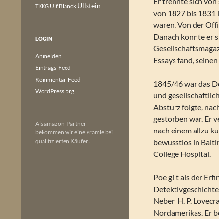
Er trennte sich von
Ullstein
Ulf Blanck
TKKG
von 1827 bis 1831 i
waren. Von der Off
Danach konnte er s
LOGIN
Gesellschaftsmagazi
Anmelden
Essays fand, seinen
Eintrags-Feed
Kommentar-Feed
1845/46 war das Dop
WordPress.org
und gesellschaftlic
Absturz folgte, na
gestorben war. Er v
Als amazon-Partner
nach einem allzu k
bekommen wir eine Prämie bei
qualifizierten Käufen.
bewusstlos in Balt
College Hospital.
Poe gilt als der Er
Detektivgeschichte,
Neben H. P. Lovecraf
Nordamerikas. Er b