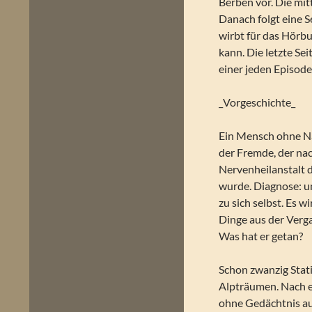
Berben vor. Die mit
Danach folgt eine Se
wirbt für das Hörbu
kann. Die letzte Se
einer jeden Episode
_Vorgeschichte_
Ein Mensch ohne Na
der Fremde, der na
Nervenheilanstalt d
wurde. Diagnose: un
zu sich selbst. Es 
Dinge aus der Verg
Was hat er getan?
Schon zwanzig Stat
Alpträumen. Nach e
ohne Gedächtnis auf