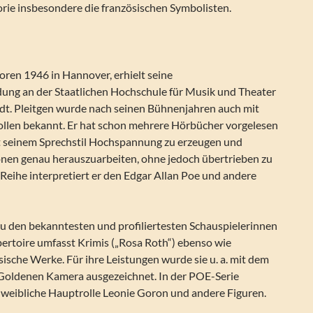
orie insbesondere die französischen Symbolisten.
boren 1946 in Hannover, erhielt seine
dung an der Staatlichen Hochschule für Musik und Theater
adt. Pleitgen wurde nach seinen Bühnenjahren auch mit
ollen bekannt. Er hat schon mehrere Hörbücher vorgelesen
it seinem Sprechstil Hochspannung zu erzeugen und
onen genau herauszuarbeiten, ohne jedoch übertrieben zu
Reihe interpretiert er den Edgar Allan Poe und andere
zu den bekanntesten und profiliertesten Schauspielerinnen
pertoire umfasst Krimis („Rosa Roth“) ebenso wie
sche Werke. Für ihre Leistungen wurde sie u. a. mit dem
Goldenen Kamera ausgezeichnet. In der POE-Serie
ie weibliche Hauptrolle Leonie Goron und andere Figuren.