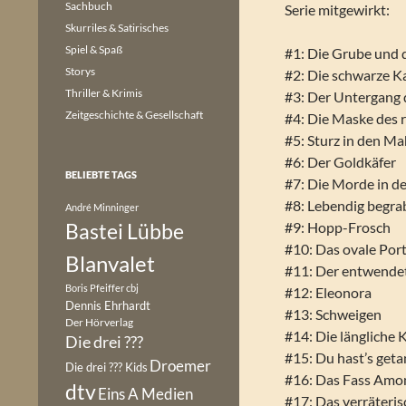
Sachbuch
Serie mitgewirkt:
Skurriles & Satirisches
Spiel & Spaß
#1: Die Grube und 
Storys
#2: Die schwarze K
Thriller & Krimis
#3: Der Untergang
Zeitgeschichte & Gesellschaft
#4: Die Maske des 
#5: Sturz in den M
#6: Der Goldkäfer
BELIEBTE TAGS
#7: Die Morde in d
#8: Lebendig begr
André Minninger
Bastei Lübbe
#9: Hopp-Frosch
#10: Das ovale Port
Blanvalet
#11: Der entwendet
Boris Pfeiffer
cbj
#12: Eleonora
Dennis Ehrhardt
#13: Schweigen
Der Hörverlag
#14: Die längliche 
Die drei ???
#15: Du hast’s geta
Droemer
Die drei ??? Kids
#16: Das Fass Amon
dtv
Eins A Medien
#17: Das verräteri