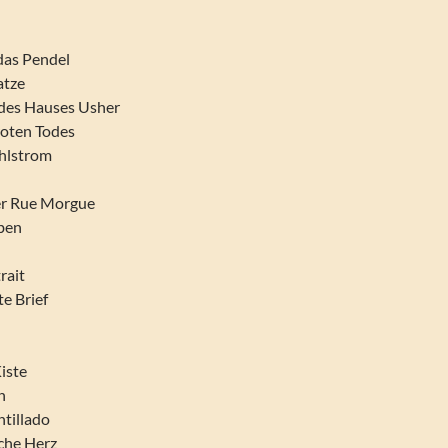
das Pendel
atze
 des Hauses Usher
roten Todes
ahlstrom
er Rue Morgue
aben
rait
e Brief
Kiste
n
tillado
sche Herz