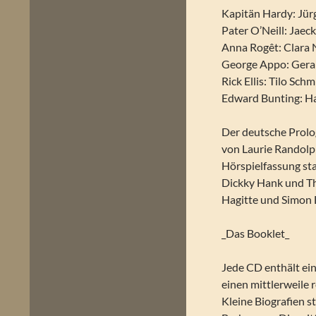
Kapitän Hardy: Jür
Pater O’Neill: Jaec
Anna Rogêt: Clara 
George Appo: Gera
Rick Ellis: Tilo Schm
Edward Bunting: H
Der deutsche Prolo
von Laurie Randolph
Hörspielfassung st
Dickky Hank und Th
Hagitte und Simon 
_Das Booklet_
Jede CD enthält ein
einen mittlerweile 
Kleine Biografien s