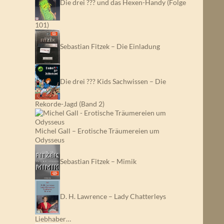
Die drei ??? und das Hexen-Handy (Folge
101)
Sebastian Fitzek – Die Einladung
Die drei ??? Kids Sachwissen – Die
Rekorde-Jagd (Band 2)
Michel Gall – Erotische Träumereien um
Odysseus
Sebastian Fitzek – Mimik
D. H. Lawrence – Lady Chatterleys
Liebhaber…