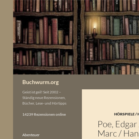
Zum
Inhalt
springen
Buchwurm.org
Geist ist geil! Seit 2002 –
Ständig neue Rezensionen,
Bücher, Lese- und Hörtipps
HÖRSPIELE /
14239 Rezensionen online
Poe, Edgar 
Marc / Han
Abenteuer