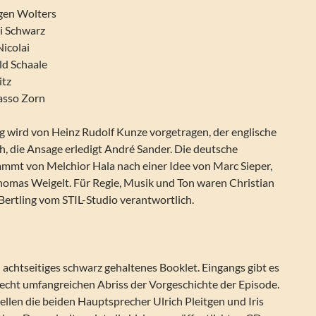
gen Wolters
ki Schwarz
Nicolai
ld Schaale
itz
asso Zorn
g wird von Heinz Rudolf Kunze vorgetragen, der englische
, die Ansage erledigt André Sander. Die deutsche
ammt von Melchior Hala nach einer Idee von Marc Sieper,
omas Weigelt. Für Regie, Musik und Ton waren Christian
Bertling vom STIL-Studio verantwortlich.
 achtseitiges schwarz gehaltenes Booklet. Eingangs gibt es
recht umfangreichen Abriss der Vorgeschichte der Episode.
tellen die beiden Hauptsprecher Ulrich Pleitgen und Iris