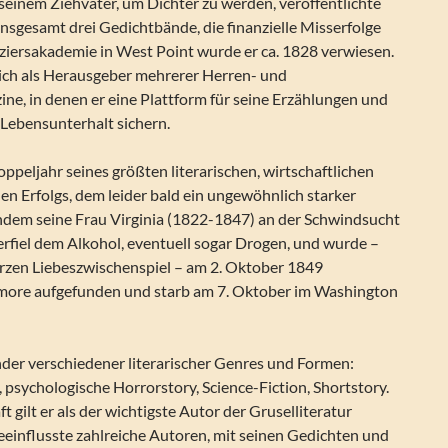
 seinem Ziehvater, um Dichter zu werden, veröffentlichte
nsgesamt drei Gedichtbände, die finanzielle Misserfolge
iziersakademie in West Point wurde er ca. 1828 verwiesen.
ich als Herausgeber mehrerer Herren- und
ne, in denen er eine Plattform für seine Erzählungen und
 Lebensunterhalt sichern.
peljahr seines größten literarischen, wirtschaftlichen
hen Erfolgs, dem leider bald ein ungewöhnlich starker
chdem seine Frau Virginia (1822-1847) an der Schwindsucht
erfiel dem Alkohol, eventuell sogar Drogen, und wurde –
urzen Liebeszwischenspiel – am 2. Oktober 1849
imore aufgefunden und starb am 7. Oktober im Washington
finder verschiedener literarischer Genres und Formen:
 psychologische Horrorstory, Science-Fiction, Shortstory.
t gilt er als der wichtigste Autor der Gruselliteratur
eeinflusste zahlreiche Autoren, mit seinen Gedichten und