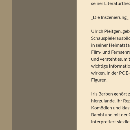
seiner Literaturthe
_Die Inszenierung_
Ulrich Pleitgen, ge
Schauspielerausbil
in seiner Heimatst
Film- und Fernsehr
und versteht es, m
wichtige Informati
wirken. In der POE-
Figuren.
Iris Berben gehört 
hierzulande. Ihr Re
Komödien und klassi
Bambi und mit der 
interpretiert sie d