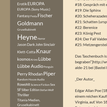
EUROPA
Erotik
#18: Gespräch mit
EUROPA (Sony Music)
#19: Die Sphinx
Fischer
Fantasy
#20: Scheherazades
Festa
#21: Schatten (ursp
Goldmann
#22: Berenice
Gruselkabinett
#23: König Pest
Heyne
#24: Der Fall Vald
Horror
#25: Metzengerste
Jason Dark
John Sinclair
Knaur
Klett-Cotta
Das Taschenbuch is
Lübbe
kosmos
Krimi
begraben“]http:/
Lübbe Audio
Penguin
alde-21 bei |Bastei
Piper
Perry Rhodan
_Der Autor_
Random House Audio
Rowohlt
Sex
Science Fiction
SF
Silber Edition
Edgar Allan Poe (1
Stefan Wolf
Thriller
einem reichen Kauf
Titania Medien,
Virginia, auf. Von 
Gruselkabinett