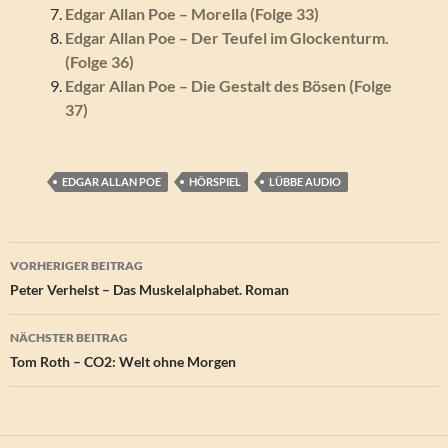
Edgar Allan Poe – Morella (Folge 33)
Edgar Allan Poe – Der Teufel im Glockenturm.
(Folge 36)
Edgar Allan Poe – Die Gestalt des Bösen (Folge
37)
EDGAR ALLAN POE
HÖRSPIEL
LÜBBE AUDIO
Beitragsnavigation
VORHERIGER BEITRAG
Peter Verhelst – Das Muskelalphabet. Roman
NÄCHSTER BEITRAG
Tom Roth – CO2: Welt ohne Morgen