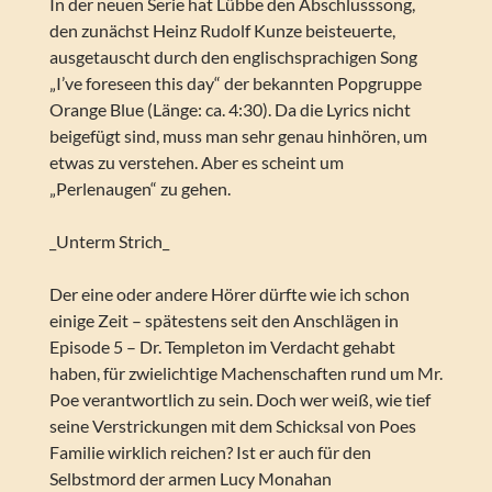
In der neuen Serie hat Lübbe den Abschlusssong,
den zunächst Heinz Rudolf Kunze beisteuerte,
ausgetauscht durch den englischsprachigen Song
„I’ve foreseen this day“ der bekannten Popgruppe
Orange Blue (Länge: ca. 4:30). Da die Lyrics nicht
beigefügt sind, muss man sehr genau hinhören, um
etwas zu verstehen. Aber es scheint um
„Perlenaugen“ zu gehen.
_Unterm Strich_
Der eine oder andere Hörer dürfte wie ich schon
einige Zeit – spätestens seit den Anschlägen in
Episode 5 – Dr. Templeton im Verdacht gehabt
haben, für zwielichtige Machenschaften rund um Mr.
Poe verantwortlich zu sein. Doch wer weiß, wie tief
seine Verstrickungen mit dem Schicksal von Poes
Familie wirklich reichen? Ist er auch für den
Selbstmord der armen Lucy Monahan