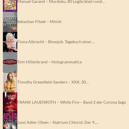
Manuel Garand – Murdoku. 80 Logikrätsel rund…
Sebastian Fitzek – Mimik
Fiona Albrecht – Blowjob. Tagebuch einer…
Tom Hillenbrand – Hologrammatica
Timothy Greenfield-Sanders – XXX: 30…
FRANK LAUENROTH – White Fire – Band 2 der Corona Saga
Jussi Adler-Olsen – Natrium Chlorid. Der 9.…