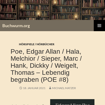
Zum
Inhalt
springen
Buchwurm.org
PRIMÄR
MENÜ
HÖRSPIELE / HÖRBÜCHER
Poe, Edgar Allan / Hala,
Melchior / Sieper, Marc /
Hank, Dickky / Weigelt,
Thomas – Lebendig
begraben (POE #8)
18. JANUAR 2021
MICHAEL MATZER