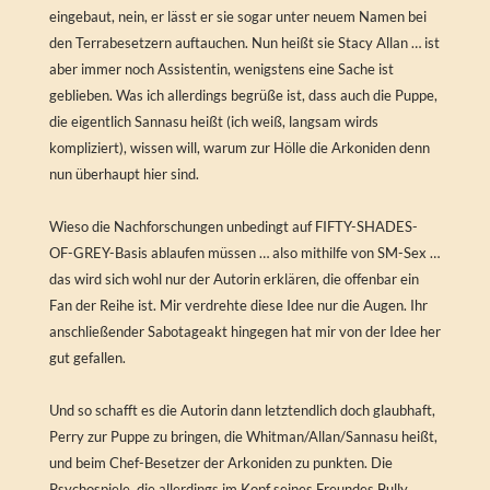
eingebaut, nein, er lässt er sie sogar unter neuem Namen bei
den Terrabesetzern auftauchen. Nun heißt sie Stacy Allan … ist
aber immer noch Assistentin, wenigstens eine Sache ist
geblieben. Was ich allerdings begrüße ist, dass auch die Puppe,
die eigentlich Sannasu heißt (ich weiß, langsam wirds
kompliziert), wissen will, warum zur Hölle die Arkoniden denn
nun überhaupt hier sind.
Wieso die Nachforschungen unbedingt auf FIFTY-SHADES-
OF-GREY-Basis ablaufen müssen … also mithilfe von SM-Sex …
das wird sich wohl nur der Autorin erklären, die offenbar ein
Fan der Reihe ist. Mir verdrehte diese Idee nur die Augen. Ihr
anschließender Sabotageakt hingegen hat mir von der Idee her
gut gefallen.
Und so schafft es die Autorin dann letztendlich doch glaubhaft,
Perry zur Puppe zu bringen, die Whitman/Allan/Sannasu heißt,
und beim Chef-Besetzer der Arkoniden zu punkten. Die
Psychospiele, die allerdings im Kopf seines Freundes Bully