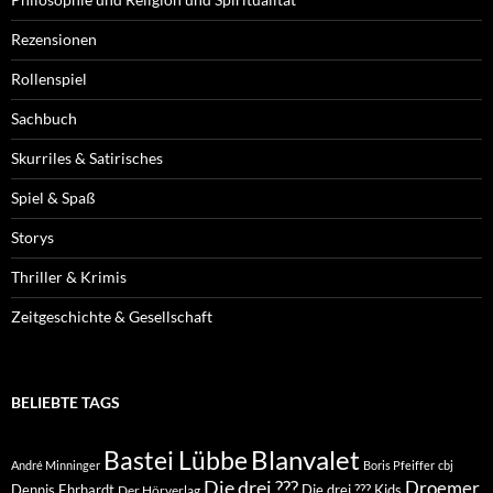
Rezensionen
Rollenspiel
Sachbuch
Skurriles & Satirisches
Spiel & Spaß
Storys
Thriller & Krimis
Zeitgeschichte & Gesellschaft
BELIEBTE TAGS
Blanvalet
Bastei Lübbe
André Minninger
Boris Pfeiffer
cbj
Die drei ???
Droemer
Dennis Ehrhardt
Die drei ??? Kids
Der Hörverlag