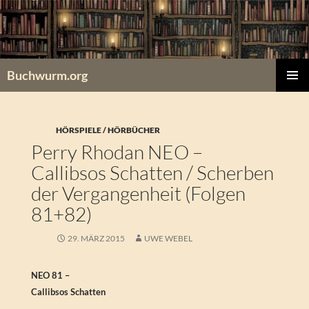
Zum
Inhalt
springen
Buchwurm.org
PRIMÄR
MENÜ
HÖRSPIELE / HÖRBÜCHER
Perry Rhodan NEO –
Callibsos Schatten / Scherben
der Vergangenheit (Folgen
81+82)
29. MÄRZ 2015
UWE WEBEL
NEO 81 –
Callibsos Schatten