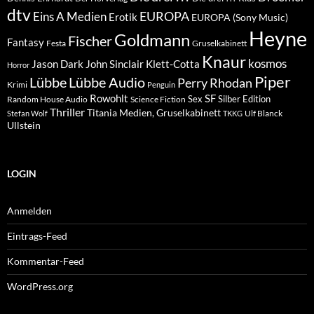
dtv
EUROPA
Eins A Medien
Erotik
EUROPA (Sony Music)
Heyne
Goldmann
Fischer
Fantasy
Festa
Gruselkabinett
Knaur
kosmos
Klett-Cotta
Jason Dark
John Sinclair
Horror
Piper
Lübbe Audio
Lübbe
Perry Rhodan
Krimi
Penguin
Rowohlt
SF
Sex
Silber Edition
Random House Audio
Science Fiction
Thriller
Titania Medien, Gruselkabinett
Ulf Blanck
Stefan Wolf
TKKG
Ullstein
LOGIN
Anmelden
Eintrags-Feed
Kommentar-Feed
WordPress.org