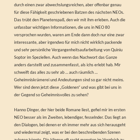
durch einen zwar abwechslungsreichen, aber offenbar genau
für diese Fähigkeit geschriebenen Batzen des nächsten NEOs.
Das trübt den Planetenspaß, den wir mit ihm erleben. Auch die
unfassbar wichtigen Informationen, die uns in NEO 80
versprochen wurden, waren am Ende dann doch nur eine zwar
interessante, aber irgendwo für mich nicht wirklich packende
und sehr persönliche Vergangenheitsaufarbeitung von Quiniu
Soptor im Speziellen. Auch wenn das Nachwort das Ganze
anders darstellt und zusammenfasst, als ichs erlebt hab. Mir
schweift das alles zu sehr ab … auch räumlich …
Geheimniskrämerei und Andeutungen sind so gar nicht meins.
Wer sind denn jetzt diese „Goldenen“ und was gibt bei uns in
der Gegend so Geheimnisvolles zu sehen?
Hanno Dinger, der hier beide Romane liest, gefiel mir im ersten
NEO besser als im Zweiten, lebendiger, fesselnder. Das liegt an
den Dialogen, bei denen er eh immer mehr aus sich herausgeht
und wiedermal zeigt, was er bei den beschreibenden Szenen
zulegen könnte. Die klingen oft recht monoton im Vergleich zu