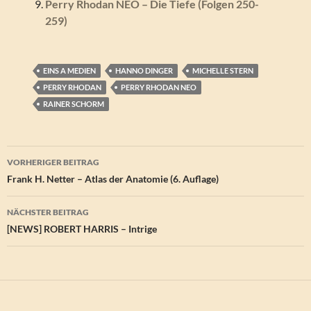
Perry Rhodan NEO – Die Tiefe (Folgen 250-
259)
EINS A MEDIEN
HANNO DINGER
MICHELLE STERN
PERRY RHODAN
PERRY RHODAN NEO
RAINER SCHORM
Beitragsnavigation
VORHERIGER BEITRAG
Frank H. Netter – Atlas der Anatomie (6. Auflage)
NÄCHSTER BEITRAG
[NEWS] ROBERT HARRIS – Intrige