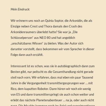
Mein Eindruck:
Wir erinnern uns noch an Quiniu Soptor, die Arkonidin, die als
Einzige neben Crest und Thora damals den Crash des
Arkonidenraumers überlebt hatte? Sie war ja „Die
Schlüsselperson“ aus NEO 80 und hat angeblich
„unschätzbares Wissen“ zu bieten. Was der Autor sich
darunter vorstellt, dass bekommen wir vom Sprecher in dieser
Folge dann auch erzählt.
Interessant ist es schon, was sie in autobiographisch dann zum
Besten gibt, nur peitscht es die Gesamthandlung nicht gerade
steil nach vorn. Wir erfahren, dass mal eben ein paar Tausend
Jahre in die Vergangenheit transmittergesprungen war … mit
Rico, dem kaputten Roboter. Dann hören wir noch ein wenig
von ES und dann transmitterspringt sie auch schon weiter und
erlebt das nächste Planetenabenteuer … na ja, oder auch nicht
ganz. Die Maakhs kommen noch ins Spiel und experimentieren