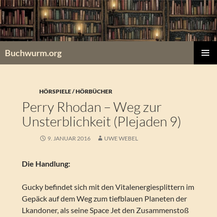
Zum
Inhalt
springen
Buchwurm.org
PRIMÄR
MENÜ
HÖRSPIELE / HÖRBÜCHER
Perry Rhodan – Weg zur
Unsterblichkeit (Plejaden 9)
9. JANUAR 2016
UWE WEBEL
Die Handlung:
Gucky befindet sich mit den Vitalenergiesplittern im
Gepäck auf dem Weg zum tiefblauen Planeten der
Lkandoner, als seine Space Jet den Zusammenstoß