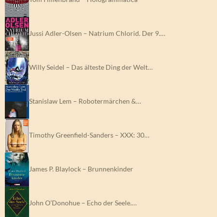
Jussi Adler-Olsen – Natrium Chlorid. Der 9.…
Willy Seidel – Das älteste Ding der Welt…
Stanislaw Lem – Robotermärchen &…
Timothy Greenfield-Sanders – XXX: 30…
James P. Blaylock – Brunnenkinder
John O’Donohue – Echo der Seele.…