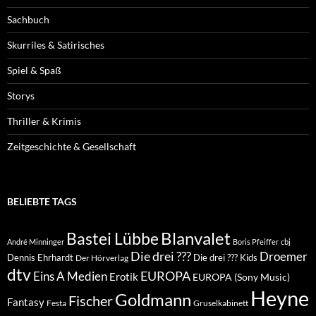
Sachbuch
Skurriles & Satirisches
Spiel & Spaß
Storys
Thriller & Krimis
Zeitgeschichte & Gesellschaft
BELIEBTE TAGS
Blanvalet
Bastei Lübbe
André Minninger
Boris Pfeiffer
cbj
Die drei ???
Droemer
Dennis Ehrhardt
Die drei ??? Kids
Der Hörverlag
dtv
EUROPA
Eins A Medien
Erotik
EUROPA (Sony Music)
Heyne
Goldmann
Fischer
Fantasy
Festa
Gruselkabinett