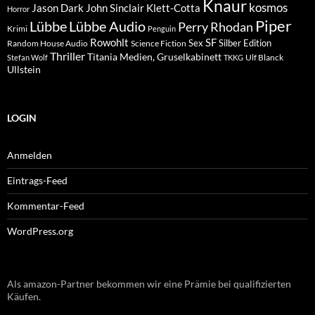
Knaur
kosmos
Klett-Cotta
Jason Dark
John Sinclair
Horror
Piper
Lübbe Audio
Lübbe
Perry Rhodan
Krimi
Penguin
Rowohlt
SF
Sex
Silber Edition
Random House Audio
Science Fiction
Thriller
Titania Medien, Gruselkabinett
Ulf Blanck
Stefan Wolf
TKKG
Ullstein
LOGIN
Anmelden
Eintrags-Feed
Kommentar-Feed
WordPress.org
Als amazon-Partner bekommen wir eine Prämie bei qualifizierten
Käufen.