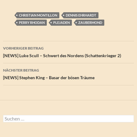
CHRISTIAN MONTILLON
DENNIS EHRHARDT
PERRY RHODAN
PLEJADEN
ZAUBERMOND
Beitragsnavigation
VORHERIGER BEITRAG
[NEWS] Luke Scull – Schwert des Nordens (Schattenkrieger 2)
NÄCHSTER BEITRAG
[NEWS] Stephen King – Basar der bösen Träume
Suchen
nach: