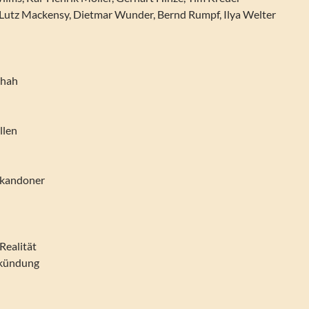
: Lutz Mackensy, Dietmar Wunder, Bernd Rumpf, Ilya Welter
chah
llen
 Lkandoner
Realität
rkündung