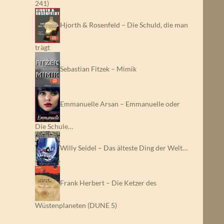
241)
Hjorth & Rosenfeld – Die Schuld, die man
trägt
Sebastian Fitzek – Mimik
Emmanuelle Arsan – Emmanuelle oder
Die Schule…
Willy Seidel – Das älteste Ding der Welt…
Frank Herbert – Die Ketzer des
Wüstenplaneten (DUNE 5)