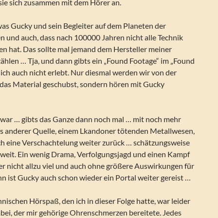
sie sich zusammen mit dem Hörer an.
was Gucky und sein Begleiter auf dem Planeten der
n und auch, dass nach 100000 Jahren nicht alle Technik
en hat. Das sollte mal jemand dem Hersteller meiner
hlen … Tja, und dann gibts ein „Found Footage“ im „Found
ich auch nicht erlebt. Nur diesmal werden wir von der
n das Material geschubst, sondern hören mit Gucky
 war … gibts das Ganze dann noch mal … mit noch mehr
s anderer Quelle, einem Lkandoner tötenden Metallwesen,
h eine Verschachtelung weiter zurück … schätzungsweise
weit. Ein wenig Drama, Verfolgungsjagd und einen Kampf
er nicht allzu viel und auch ohne größere Auswirkungen für
 ist Gucky auch schon wieder ein Portal weiter gereist …
nischen Hörspaß, den ich in dieser Folge hatte, war leider
abei, der mir gehörige Ohrenschmerzen bereitete. Jedes