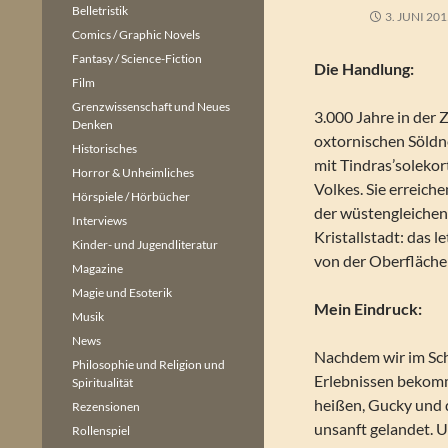
Belletristik
3. JUNI 20
Comics / Graphic Novels
Fantasy / Science-Fiction
Die Handlung:
Film
Grenzwissenschaft und Neues
3.000 Jahre in der
Denken
oxtornischen Söldn
Historisches
mit Tindras’soleko
Horror & Unheimliches
Volkes. Sie erreich
Hörspiele / Hörbücher
der wüstengleichen
Interviews
Kristallstadt: das 
Kinder- und Jugendliteratur
von der Oberfläche
Magazine
Magie und Esoterik
Mein Eindruck:
Musik
News
Nachdem wir im Schn
Philosophie und Religion und
Erlebnissen bekomme
Spiritualität
heißen, Gucky und 
Rezensionen
unsanft gelandet. 
Rollenspiel