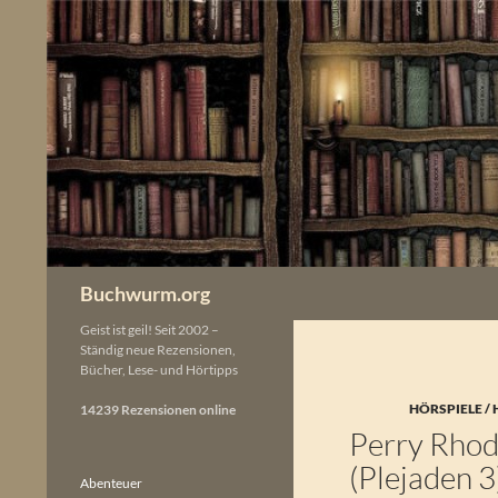
Zum
Inhalt
springen
Buchwurm.org
Geist ist geil! Seit 2002 –
Ständig neue Rezensionen,
Bücher, Lese- und Hörtipps
HÖRSPIELE /
14239 Rezensionen online
Perry Rhod
(Plejaden 3
Abenteuer