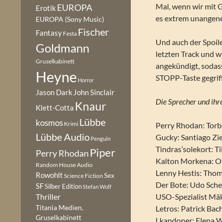
Mal, wenn wir mit 
EUROPA
Erotik
es extrem unangen
EUROPA (Sony Music)
Fischer
Fantasy
Festa
Und auch der Spoil
Goldmann
letzten Track und w
Gruselkabinett
angekündigt, sodas
Heyne
STOPP-Taste gegriff
Horror
Jason Dark
John Sinclair
Die Sprecher und ihre
Knaur
Klett-Cotta
Lübbe
kosmos
Krimi
Perry Rhodan: Torb
Lübbe Audio
Gucky: Santiago Zi
Penguin
Tindras’solekort: T
Piper
Perry Rhodan
Kalton Morkena: Oli
Random House Audio
Lenny Hestis: Tho
Rowohlt
Sex
Science Fiction
Der Bote: Udo Sch
SF
Silber Edition
Stefan Wolf
USO-Spezialist Mä
Thriller
Titania Medien,
Letros: Patrick Bac
Gruselkabinett
Lkandoner: Elena W