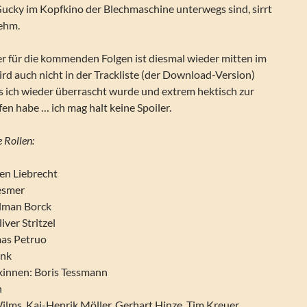
Gucky im Kopfkino der Blechmaschine unterwegs sind, sirrt
ehm.
er für die kommenden Folgen ist diesmal wieder mitten im
ird auch nicht in der Trackliste (der Download-Version)
s ich wieder überrascht wurde und extrem hektisch zur
en habe … ich mag halt keine Spoiler.
 Rollen:
en Liebrecht
esmer
ilman Borck
ver Stritzel
mas Petruo
enk
kinnen: Boris Tessmann
h
ilms, Kai-Henrik Möller, Gerhart Hinze, Tim Kreuer