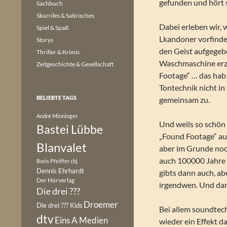
gefunden und hört 
Sachbuch
Skurriles & Satirisches
Dabei erleben wir, 
Spiel & Spaß
Lkandoner vorfinde
Storys
den Geist aufgegeb
Thriller & Krimis
Waschmaschine erzä
Zeitgeschichte & Gesellschaft
Footage“ … das hab 
Tontechnik nicht i
BELIEBTE TAGS
gemeinsam zu.
André Minninger
Und weils so schön
Bastei Lübbe
„Found Footage“ au
Blanvalet
aber im Grunde noc
auch 100000 Jahre 
Boris Pfeiffer
cbj
Dennis Ehrhardt
gibts dann auch, ab
Der Hörverlag
irgendwen. Und dann
Die drei ???
Droemer
Die drei ??? Kids
Bei allem soundtech
dtv
Eins A Medien
wieder ein Effekt d