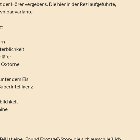
t der Hörer vergebens. Die hier in der Rezi aufgeführte,
wnloadvariante.
e:
ern
terblichkeit
hläfer
f Oxtorne
unter dem Eis
Superintelligenz
blichkeit
hine
l ist eine „Found Footage“-Story, die sich ausschließlich