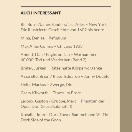
AUCH INTERESSANT:
Ric Burns/James Sanders/Lisa Ades – New York.
Die illustrierte Geschichte von 1609 bis heute
Mina, Denise – Refugium
Max Allan Collins – Chicago 1933
Abnett, Dan / Edginton, Ian – Warhammer
40.000: Tod und Verderben (Band 2)
Brater, Jürgen – Rätselhafte Körpervorgänge
Azzarello, Brian / Risso, Eduardo – Jonny Double
Heitz, Markus – Zwerge, Die
Garry Kilworth – Tänzer im Frost
Leroux, Gaston / Gruppe, Marc – Phantom der
Oper, Das (Gruselkabinett 4)
Kovalic, John – Dork Tower Sammelband VI: The
Dork Side of the Goon