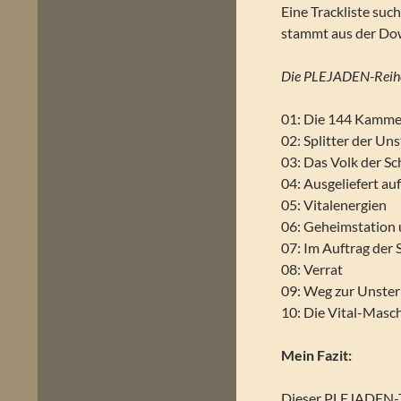
Eine Trackliste such
stammt aus der Do
Die PLEJADEN-Reih
01: Die 144 Kamm
02: Splitter der Uns
03: Das Volk der Sc
04: Ausgeliefert au
05: Vitalenergien
06: Geheimstation 
07: Im Auftrag der 
08: Verrat
09: Weg zur Unster
10: Die Vital-Masc
Mein Fazit:
Dieser PLEJADEN-Tei