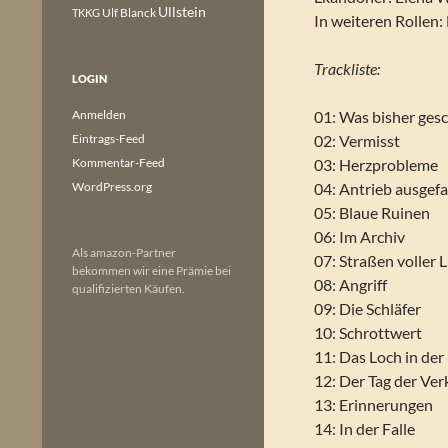
Ullstein
Ulf Blanck
TKKG
In weiteren Rollen
Trackliste:
LOGIN
Anmelden
01: Was bisher ges
Eintrags-Feed
02: Vermisst
Kommentar-Feed
03: Herzprobleme
WordPress.org
04: Antrieb ausgefa
05: Blaue Ruinen
06: Im Archiv
Als amazon-Partner
07: Straßen voller
bekommen wir eine Prämie bei
08: Angriff
qualifizierten Käufen.
09: Die Schläfer
10: Schrottwert
11: Das Loch in der 
12: Der Tag der Ve
13: Erinnerungen
14: In der Falle