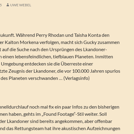
15
UWE WEBEL
 Zukunft. Während Perry Rhodan und Taisha Konta den
er Kalton Morkena verfolgen, macht sich Gucky zusammen
rt auf die Suche nach den Ursprüngen des Lkandoner-
en einen lebensfeindlichen, tiefblauen Planeten. Inmitten
 Umgebung entdecken sie die Überreste einer
letzte Zeugnis der Lkandoner, die vor 100.000 Jahren spurlos
 des Planeten verschwanden … (Verlagsinfo)
elldurchlauf noch mal fix ein paar Infos zu den bisherigen
n haben, gehts im „Found Footage“-Stil weiter. Soll
der Lkandoner sind bereits angekommen, aber offenbar
Und das Rettungsteam hat ihre akustischen Aufzeichnungen