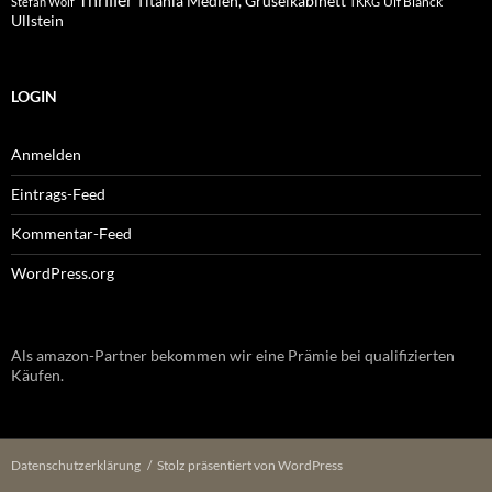
Thriller
Titania Medien, Gruselkabinett
Ulf Blanck
Stefan Wolf
TKKG
Ullstein
LOGIN
Anmelden
Eintrags-Feed
Kommentar-Feed
WordPress.org
Als amazon-Partner bekommen wir eine Prämie bei qualifizierten
Käufen.
Datenschutzerklärung
Stolz präsentiert von WordPress