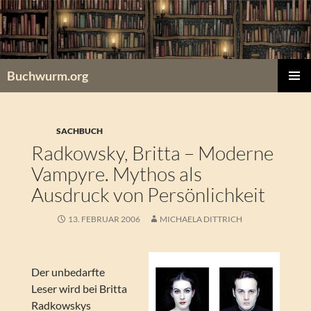
Zum
Inhalt
springen
Buchwurm.org
PRIMÄR
MENÜ
SACHBUCH
Radkowsky, Britta – Moderne
Vampyre. Mythos als
Ausdruck von Persönlichkeit
13. FEBRUAR 2006
MICHAELA DITTRICH
Der unbedarfte
Leser wird bei Britta
Radkowskys