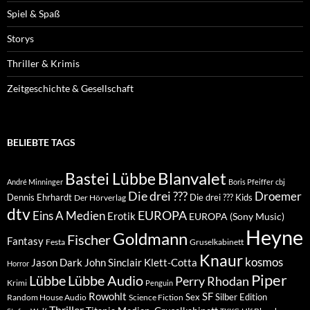
Spiel & Spaß
Storys
Thriller & Krimis
Zeitgeschichte & Gesellschaft
BELIEBTE TAGS
Blanvalet
Bastei Lübbe
André Minninger
Boris Pfeiffer
cbj
Die drei ???
Droemer
Dennis Ehrhardt
Die drei ??? Kids
Der Hörverlag
dtv
EUROPA
Eins A Medien
Erotik
EUROPA (Sony Music)
Heyne
Goldmann
Fischer
Fantasy
Festa
Gruselkabinett
Knaur
kosmos
Klett-Cotta
Jason Dark
John Sinclair
Horror
Piper
Lübbe Audio
Lübbe
Perry Rhodan
Krimi
Penguin
Rowohlt
SF
Sex
Silber Edition
Random House Audio
Science Fiction