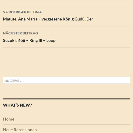
Beitragsnavigation
VORHERIGER BEITRAG
Matute, Ana María – vergessene König Gudú, Der
NÄCHSTER BEITRAG
Suzuki, Kôji – Ring III – Loop
Suchen
nach:
WHAT’S NEW?
Home
Neue Rezensionen