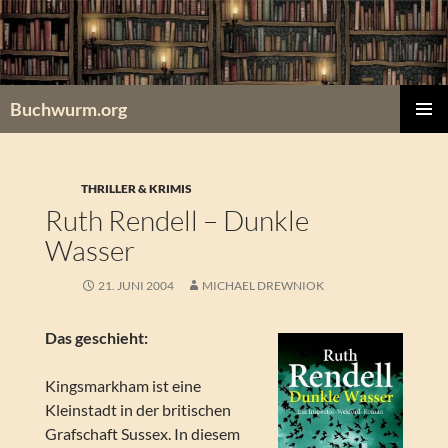
Zum
Inhalt
springen
Buchwurm.org
PRIMÄR
MENÜ
THRILLER & KRIMIS
Ruth Rendell – Dunkle
Wasser
21. JUNI 2004
MICHAEL DREWNIOK
Das geschieht:
Kingsmarkham ist eine
Kleinstadt in der britischen
Grafschaft Sussex. In diesem