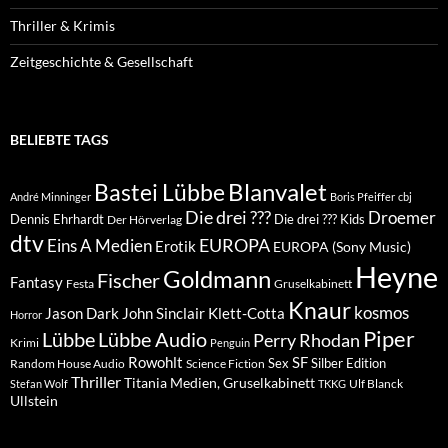
Thriller & Krimis
Zeitgeschichte & Gesellschaft
BELIEBTE TAGS
Blanvalet
Bastei Lübbe
André Minninger
Boris Pfeiffer
cbj
Die drei ???
Droemer
Dennis Ehrhardt
Die drei ??? Kids
Der Hörverlag
dtv
EUROPA
Eins A Medien
Erotik
EUROPA (Sony Music)
Heyne
Goldmann
Fischer
Fantasy
Festa
Gruselkabinett
Knaur
kosmos
Klett-Cotta
Jason Dark
John Sinclair
Horror
Piper
Lübbe Audio
Lübbe
Perry Rhodan
Krimi
Penguin
Rowohlt
SF
Sex
Silber Edition
Random House Audio
Science Fiction
Thriller
Titania Medien, Gruselkabinett
Ulf Blanck
Stefan Wolf
TKKG
Ullstein