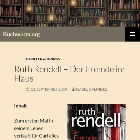
Zum
Inhalt
springen
Buchwurm.org
PRIMÄR
MENÜ
THRILLER & KRIMIS
Ruth Rendell – Der Fremde im
Haus
12. SEPTEMBER 2019
ISABEL GALINDEZ
Inhalt
Zum ersten Mal in
seinem Leben
verläuft für Carl alles