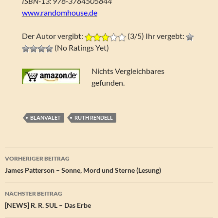
ISBN-13: 978-3764505844
www.randomhouse.de
Der Autor vergibt:
(3/5) Ihr vergebt:
(No Ratings Yet)
Nichts Vergleichbares
gefunden.
BLANVALET
RUTH RENDELL
Beitragsnavigation
VORHERIGER BEITRAG
James Patterson – Sonne, Mord und Sterne (Lesung)
NÄCHSTER BEITRAG
[NEWS] R. R. SUL – Das Erbe