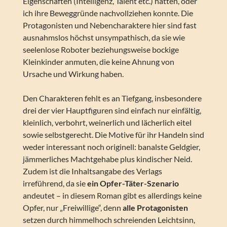
Eigenschaften (Intelligenz, Talent etc.) hatten, oder
ich ihre Beweggründe nachvollziehen konnte. Die
Protagonisten und Nebencharaktere hier sind fast
ausnahmslos höchst unsympathisch, da sie wie
seelenlose Roboter beziehungsweise bockige
Kleinkinder anmuten, die keine Ahnung von
Ursache und Wirkung haben.
Den Charakteren fehlt es an Tiefgang, insbesondere
drei der vier Hauptfiguren sind einfach nur einfältig,
kleinlich, verbohrt, weinerlich und lächerlich eitel
sowie selbstgerecht. Die Motive für ihr Handeln sind
weder interessant noch originell: banalste Geldgier,
jämmerliches Machtgehabe plus kindischer Neid.
Zudem ist die Inhaltsangabe des Verlags
irreführend, da sie
ein Opfer-Täter-Szenario
andeutet – in diesem Roman gibt es allerdings keine
Opfer, nur „Freiwillige“, denn
alle Protagonisten
setzen durch himmelhoch schreienden Leichtsinn,