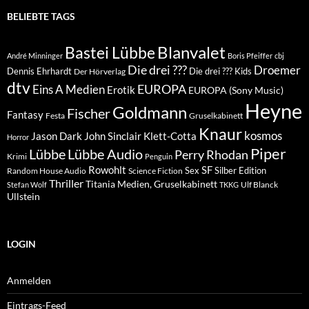
BELIEBTE TAGS
Blanvalet
Bastei Lübbe
André Minninger
Boris Pfeiffer
cbj
Die drei ???
Droemer
Dennis Ehrhardt
Die drei ??? Kids
Der Hörverlag
dtv
EUROPA
Eins A Medien
Erotik
EUROPA (Sony Music)
Heyne
Goldmann
Fischer
Fantasy
Festa
Gruselkabinett
Knaur
kosmos
Klett-Cotta
Jason Dark
John Sinclair
Horror
Piper
Lübbe Audio
Lübbe
Perry Rhodan
Krimi
Penguin
Rowohlt
SF
Sex
Silber Edition
Random House Audio
Science Fiction
Thriller
Titania Medien, Gruselkabinett
Ulf Blanck
Stefan Wolf
TKKG
Ullstein
LOGIN
Anmelden
Eintrags-Feed