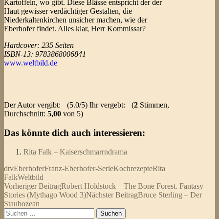
Kartoffeln, wo gibt. Diese Blässe entspricht der der
Haut gewisser verdächtiger Gestalten, die
Niederkaltenkirchen unsicher machen, wie der
Eberhofer findet. Alles klar, Herr Kommissar?
Hardcover: 235 Seiten
ISBN-13: 9783868006841
www.weltbild.de
Der Autor vergibt:
(5.0/5) Ihr vergebt:
(
2
Stimmen,
Durchschnitt:
5,00
von 5)
Das könnte dich auch interessieren:
Rita Falk – Kaiserschmarrndrama
dtv
Eberhofer
Franz-Eberhofer-Serie
Kochrezepte
Rita
Falk
Weltbild
Beitragsnavigation
Vorheriger Beitrag
Robert Holdstock – The Bone Forest. Fantasy
Stories (Mythago Wood 3)
Nächster Beitrag
Bruce Sterling – Der
Staubozean
Suchen