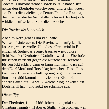
Jedenfalls unvorhersehbar, sowieso. Alle haben sich
gegen den Eberhofer verschworen, und er sich gegen
sie. Da ist die zwielichtige Ferrari-Frau, die Roxana,
die Susi – erotische Venusfallen allesamt. Es frag sich
wirklich, auf welcher Seite die alle stehen.
Die Provinz als Sahnestück
Aber im Kern geht es um knallharte
Wirtschaftsinteressen: Die Provinz wird aufgekauft,
koste es, was es wolle. Und dieser Preis wird in Blut
entrichtet. Siehe das ebenso traurige wie dubiose
Schicksal der Neuhofers. Natürlich wird der Eberhofer
für seinen verdacht gegen die Münchener Besucher
für verrückt erklärt, denn es kann nicht sein, dass auf
dem Dorf Mord und Totschlag herrschen. Deshalb ist
knallharte Beweisbeschaffung angesagt. Und wenn
ihm einer blöd kommt, dann zieht der Eberhofer
andere Saiten auf. Er weiß, welche Möglichkeiten ein
Dorfsheriff hat – und nutzt sie schamlos aus.
Dieser Typ
Der Eberhofer, in den Hörbüchern kongenial von
Christian Tramitz („Huber & Staller“) gesprochen, war