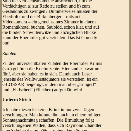
Sind die Verdachtsmomente ausreichend, um die
Verdächtigen a) zur Rede zu stellen und b) zum
Geständnis zu zwingen? Dummerweise müssen der
Eberhofer und der Birkenberger – mitsamt
Videokamera – ein gemeinsames Zimmer in einem
Romantikhotel buchen. Saublöd, schon klar, und auf
die blöden Schwulenwitze und anzüglichen Blicke
kann der Eberhofer gut verzichten. Das ist Comedy
pur.
Zutaten
Zu den unverzichtbaren Zutaten der Eberhofer-Krimis
(s.o.) gehören die Kochrezepte. Hier sind es zwar nur
fünf, aber sie haben es in sich. Damit auch Leser
jenseits des Weißwurstäquators sie verstehen, ist ein
GLOSSAR beigefügt, in dem man über „Lüngerl“
und „Flidscherl“ (Flittchen) aufgeklärt wird.
Unterm Strich
Ich habe diesen leckeren Krimi in nur zwei Tagen
verschlungen. Man könnte ihn auch an einem ruhigen
Sonntagnachmittag schaffen. Die Ermittlung folgt
verschlungenen Pfaden, dass sich Raymond Chandler
eine Scheibe davon hätte abschneiden können.