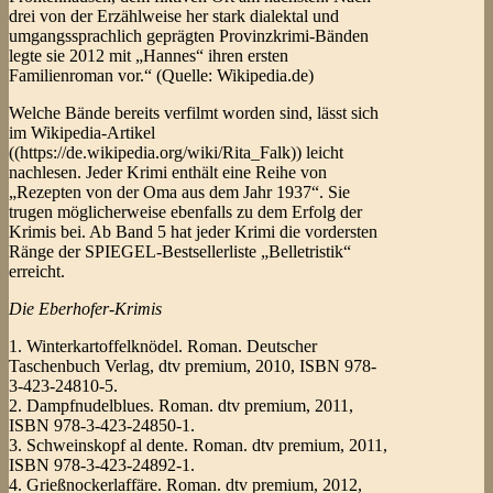
drei von der Erzählweise her stark dialektal und
umgangssprachlich geprägten Provinzkrimi-Bänden
legte sie 2012 mit „Hannes“ ihren ersten
Familienroman vor.“ (Quelle: Wikipedia.de)
Welche Bände bereits verfilmt worden sind, lässt sich
im Wikipedia-Artikel
((https://de.wikipedia.org/wiki/Rita_Falk)) leicht
nachlesen. Jeder Krimi enthält eine Reihe von
„Rezepten von der Oma aus dem Jahr 1937“. Sie
trugen möglicherweise ebenfalls zu dem Erfolg der
Krimis bei. Ab Band 5 hat jeder Krimi die vordersten
Ränge der SPIEGEL-Bestsellerliste „Belletristik“
erreicht.
Die Eberhofer-Krimis
1. Winterkartoffelknödel. Roman. Deutscher
Taschenbuch Verlag, dtv premium, 2010, ISBN 978-
3-423-24810-5.
2. Dampfnudelblues. Roman. dtv premium, 2011,
ISBN 978-3-423-24850-1.
3. Schweinskopf al dente. Roman. dtv premium, 2011,
ISBN 978-3-423-24892-1.
4. Grießnockerlaffäre. Roman. dtv premium, 2012,