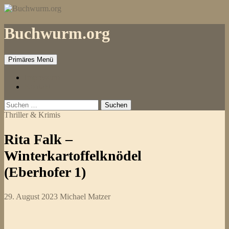
Zum
Inhalt
springen
Buchwurm.org
Primäres Menü
Impressum
Kontakt
Suchen
nach:
Thriller & Krimis
Rita Falk –
Winterkartoffelknödel
(Eberhofer 1)
29. August 2023
Michael Matzer