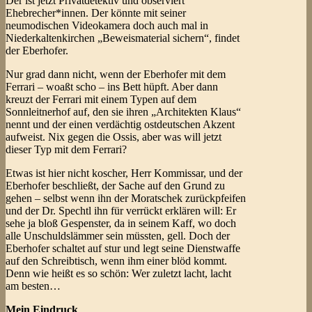
Der ist jetzt Privatdetektiv und observiert
Ehebrecher*innen. Der könnte mit seiner
neumodischen Videokamera doch auch mal in
Niederkaltenkirchen „Beweismaterial sichern“, findet
der Eberhofer.
Nur grad dann nicht, wenn der Eberhofer mit dem
Ferrari – woaßt scho – ins Bett hüpft. Aber dann
kreuzt der Ferrari mit einem Typen auf dem
Sonnleitnerhof auf, den sie ihren „Architekten Klaus“
nennt und der einen verdächtig ostdeutschen Akzent
aufweist. Nix gegen die Ossis, aber was will jetzt
dieser Typ mit dem Ferrari?
Etwas ist hier nicht koscher, Herr Kommissar, und der
Eberhofer beschließt, der Sache auf den Grund zu
gehen – selbst wenn ihn der Moratschek zurückpfeifen
und der Dr. Spechtl ihn für verrückt erklären will: Er
sehe ja bloß Gespenster, da in seinem Kaff, wo doch
alle Unschuldslämmer sein müssten, gell. Doch der
Eberhofer schaltet auf stur und legt seine Dienstwaffe
auf den Schreibtisch, wenn ihm einer blöd kommt.
Denn wie heißt es so schön: Wer zuletzt lacht, lacht
am besten…
Mein Eindruck