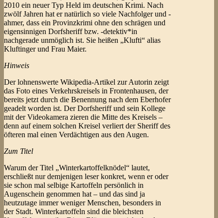
2010 ein neuer Typ Held im deutschen Krimi. Nach
zwölf Jahren hat er natürlich so viele Nachfolger und -
ahmer, dass ein Provinzkrimi ohne den schrägen und
eigensinnigen Dorfsheriff bzw. -detektiv*in
nachgerade unmöglich ist. Sie heißen „Klufti“ alias
Kluftinger und Frau Maier.
Hinweis
Der lohnenswerte Wikipedia-Artikel zur Autorin zeigt
das Foto eines Verkehrskreisels in Frontenhausen, der
bereits jetzt durch die Benennung nach dem Eberhofer
geadelt worden ist. Der Dorfsheriff und sein Kollege
mit der Videokamera zieren die Mitte des Kreisels –
denn auf einem solchen Kreisel verliert der Sheriff des
öfteren mal einen Verdächtigen aus den Augen.
Zum Titel
Warum der Titel „Winterkartoffelknödel“ lautet,
erschließt nur demjenigen leser konkret, wenn er oder
sie schon mal selbige Kartoffeln persönlich in
Augenschein genommen hat – und das sind ja
heutzutage immer weniger Menschen, besonders in
der Stadt. Winterkartoffeln sind die bleichsten