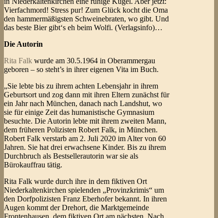
in Niederkaltenkirchen eine ruhige Kugel. Aber jetzt:
Vierfachmord! Stress pur! Zum Glück kocht die Oma
den hammermäßigsten Schweinebraten, wo gibt. Und
das beste Bier gibt‘s eh beim Wolfi. (Verlagsinfo)…
Die Autorin
Rita Falk
wurde am 30.5.1964 in Oberammergau
geboren – so steht’s in ihrer eigenen Vita im Buch.
„Sie lebte bis zu ihrem achten Lebensjahr in ihrem
Geburtsort und zog dann mit ihren Eltern zunächst für
ein Jahr nach München, danach nach Landshut, wo
sie für einige Zeit das humanistische Gymnasium
besuchte. Die Autorin lebte mit ihrem zweiten Mann,
dem früheren Polizisten Robert Falk, in München.
Robert Falk verstarb am 2. Juli 2020 im Alter von 60
Jahren. Sie hat drei erwachsene Kinder. Bis zu ihrem
Durchbruch als Bestsellerautorin war sie als
Bürokauffrau tätig.
Rita Falk wurde durch ihre in dem fiktiven Ort
Niederkaltenkirchen spielenden „Provinzkrimis“ um
den Dorfpolizisten Franz Eberhofer bekannt. In ihren
Augen kommt der Drehort, die Marktgemeinde
Frontenhausen, dem fiktiven Ort am nächsten. Nach