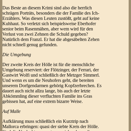
Das Beste an diesem Krimi sind also die herrlich
schrägen Porträts, besonders die der Familie des Ich-
Erzählers. Was diesen Leuten zustößt, geht auf keine
Kuhhaut. So verletzt sich beispielsweise Eberhofer
senior beim Rasenmähen, aber wem wird für den
Verlust von zwei Zehnen die Schuld gegeben?
Natürlich dem Franzl. Er hat die abgesäbelten Zehen
nicht schnell genug gefunden.
Die Umgebung
Der zweite Kreis der Hölle ist für die menschliche
Umgebung reserviert: der Flötzinger, der Ferrari, der
Gastwirt Wolfi und schließlich der Metzger Simmerl.
Und wenn es um die Neuhofers geht, die bereiten
unserem Dorfgendarmen gehörig Kopfzerbrechen. Es
dauert auch nicht allzu lange, bis auch der letzte
Abkömmling dieser verfluchten Familie ins Gras
gebissen hat, auf eine extrem bizarre Weise.
Auf Malle
Aufklärung muss schließlich ein Kurztrip nach
Mallorca erbringen: quasi der siebte Kreis der Hölle.