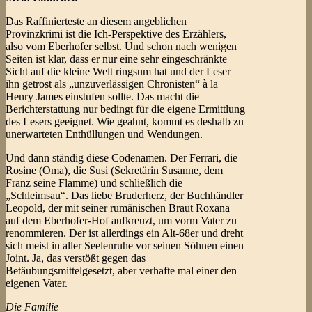
Das Raffinierteste an diesem angeblichen
Provinzkrimi ist die Ich-Perspektive des Erzählers,
also vom Eberhofer selbst. Und schon nach wenigen
Seiten ist klar, dass er nur eine sehr eingeschränkte
Sicht auf die kleine Welt ringsum hat und der Leser
ihn getrost als „unzuverlässigen Chronisten“ à la
Henry James einstufen sollte. Das macht die
Berichterstattung nur bedingt für die eigene Ermittlung
des Lesers geeignet. Wie geahnt, kommt es deshalb zu
unerwarteten Enthüllungen und Wendungen.
Und dann ständig diese Codenamen. Der Ferrari, die
Rosine (Oma), die Susi (Sekretärin Susanne, dem
Franz seine Flamme) und schließlich die
„Schleimsau“. Das liebe Bruderherz, der Buchhändler
Leopold, der mit seiner rumänischen Braut Roxana
auf dem Eberhofer-Hof aufkreuzt, um vorm Vater zu
renommieren. Der ist allerdings ein Alt-68er und dreht
sich meist in aller Seelenruhe vor seinen Söhnen einen
Joint. Ja, das verstößt gegen das
Betäubungsmittelgesetzt, aber verhafte mal einer den
eigenen Vater.
Die Familie