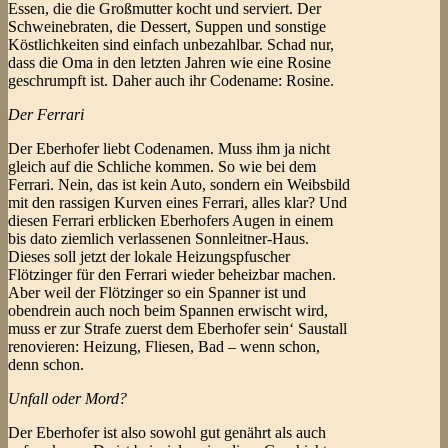
Essen, die die Großmutter kocht und serviert. Der
Schweinebraten, die Dessert, Suppen und sonstige
Köstlichkeiten sind einfach unbezahlbar. Schad nur,
dass die Oma in den letzten Jahren wie eine Rosine
geschrumpft ist. Daher auch ihr Codename: Rosine.
Der Ferrari
Der Eberhofer liebt Codenamen. Muss ihm ja nicht
gleich auf die Schliche kommen. So wie bei dem
Ferrari. Nein, das ist kein Auto, sondern ein Weibsbild
mit den rassigen Kurven eines Ferrari, alles klar? Und
diesen Ferrari erblicken Eberhofers Augen in einem
bis dato ziemlich verlassenen Sonnleitner-Haus.
Dieses soll jetzt der lokale Heizungspfuscher
Flötzinger für den Ferrari wieder beheizbar machen.
Aber weil der Flötzinger so ein Spanner ist und
obendrein auch noch beim Spannen erwischt wird,
muss er zur Strafe zuerst dem Eberhofer sein‘ Saustall
renovieren: Heizung, Fliesen, Bad – wenn schon,
denn schon.
Unfall oder Mord?
Der Eberhofer ist also sowohl gut genährt als auch