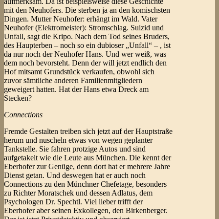
aufmerksam. Da ist beispielsweise diese Geschichte
mit den Neuhofers. Die sterben ja an den komischsten
Dingen. Mutter Neuhofer: erhängt im Wald. Vater
Neuhofer (Elektromeister): Stromschlag. Suizid und
Unfall, sagt die Kripo. Nach dem Tod seines Bruders,
des Haupterben – noch so ein dubioser „Unfall“ – , ist
da nur noch der Neuhofer Hans. Und wer weiß, was
dem noch bevorsteht. Denn der will jetzt endlich den
Hof mitsamt Grundstück verkaufen, obwohl sich
zuvor sämtliche anderen Familienmitgliedern
geweigert hatten. Hat der Hans etwa Dreck am
Stecken?
Connections
Fremde Gestalten treiben sich jetzt auf der Hauptstraße
herum und nuscheln etwas von wegen geplanter
Tankstelle. Sie fahren protzige Autos und sind
aufgetakelt wie die Leute aus München. Die kennt der
Eberhofer zur Genüge, denn dort hat er mehrere Jahre
Dienst getan. Und deswegen hat er auch noch
Connections zu den Münchner Chefetage, besonders
zu Richter Moratschek und dessen Adlatus, dem
Psychologen Dr. Spechtl. Viel lieber trifft der
Eberhofer aber seinen Exkollegen, den Birkenberger.