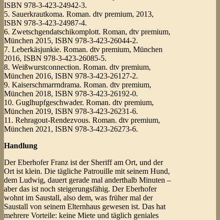
ISBN 978-3-423-24942-3.
5. Sauerkrautkoma. Roman. dtv premium, 2013,
ISBN 978-3-423-24987-4.
6. Zwetschgendatschikomplott. Roman, dtv premium,
München 2015, ISBN 978-3-423-26044-2.
7. Leberkäsjunkie. Roman. dtv premium, München
2016, ISBN 978-3-423-26085-5.
8. Weißwurstconnection. Roman. dtv premium,
München 2016, ISBN 978-3-423-26127-2.
9. Kaiserschmarrndrama. Roman. dtv premium,
München 2018, ISBN 978-3-423-26192-0.
10. Guglhupfgeschwader. Roman. dtv premium,
München 2019, ISBN 978-3-423-26231-6.
11. Rehragout-Rendezvous. Roman. dtv premium,
München 2021, ISBN 978-3-423-26273-6.
Handlung
Der Eberhofer Franz ist der Sheriff am Ort, und der
Ort ist klein. Die tägliche Patrouille mit seinem Hund,
dem Ludwig, dauert gerade mal anderthalb Minuten –
aber das ist noch steigerungsfähig. Der Eberhofer
wohnt im Saustall, also dem, was früher mal der
Saustall von seinem Elternhaus gewesen ist. Das hat
mehrere Vorteile: keine Miete und täglich geniales