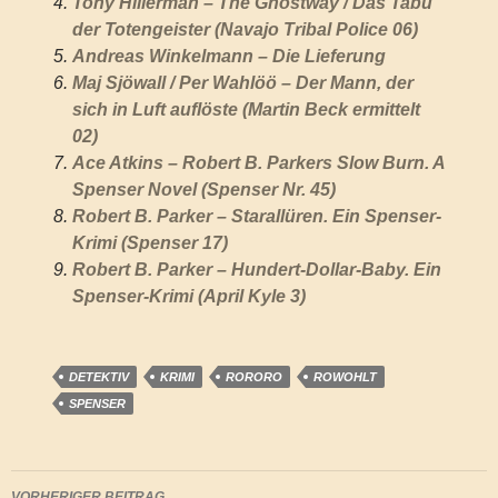
Tony Hillerman – The Ghostway / Das Tabu
der Totengeister (Navajo Tribal Police 06)
Andreas Winkelmann – Die Lieferung
Maj Sjöwall / Per Wahlöö – Der Mann, der
sich in Luft auflöste (Martin Beck ermittelt
02)
Ace Atkins – Robert B. Parkers Slow Burn. A
Spenser Novel (Spenser Nr. 45)
Robert B. Parker – Starallüren. Ein Spenser-
Krimi (Spenser 17)
Robert B. Parker – Hundert-Dollar-Baby. Ein
Spenser-Krimi (April Kyle 3)
DETEKTIV
KRIMI
RORORO
ROWOHLT
SPENSER
Beitragsnavigation
VORHERIGER BEITRAG