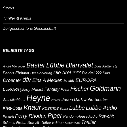
Storys
Thriller & Krimis
Zeitgeschichte & Gesellschaft
BELIEBTE TAGS
Blanvalet
Bastei Lübbe
André Minninger
Boris Pfeiffer
cbj
Die drei ???
Dennis Ehrhardt
Die drei ??? Kids
Der Hörverlag
dtv
Eins A Medien
EUROPA
Droemer
Erotik
Goldmann
Fischer
Fantasy
EUROPA (Sony Music)
Festa
Heyne
Jason Dark
John Sinclair
Gruselkabinett
Horror
Knaur
Lübbe
Lübbe Audio
kosmos
Klett-Cotta
Krimi
Piper
Perry Rhodan
Rowohlt
Random House Audio
Penguin
Thriller
SF
Sex
Silber Edition
Science Fiction
Stefan Wolf