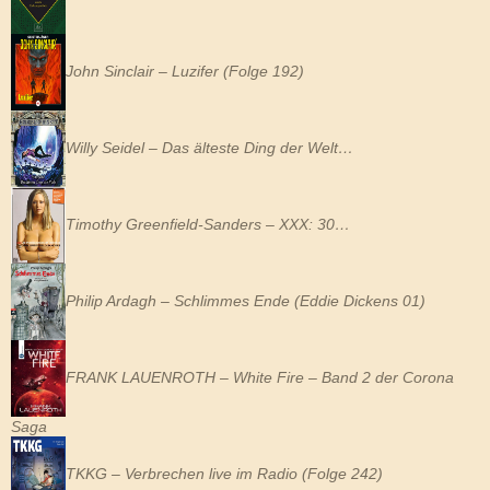
John Sinclair – Luzifer (Folge 192)
Willy Seidel – Das älteste Ding der Welt…
Timothy Greenfield-Sanders – XXX: 30…
Philip Ardagh – Schlimmes Ende (Eddie Dickens 01)
FRANK LAUENROTH – White Fire – Band 2 der Corona
Saga
TKKG – Verbrechen live im Radio (Folge 242)