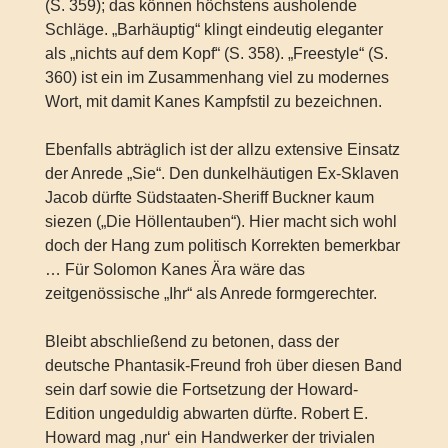
(S. 359); das können höchstens ausholende
Schläge. „Barhäuptig“ klingt eindeutig eleganter
als „nichts auf dem Kopf“ (S. 358). „Freestyle“ (S.
360) ist ein im Zusammenhang viel zu modernes
Wort, mit damit Kanes Kampfstil zu bezeichnen.
Ebenfalls abträglich ist der allzu extensive Einsatz
der Anrede „Sie“. Den dunkelhäutigen Ex-Sklaven
Jacob dürfte Südstaaten-Sheriff Buckner kaum
siezen („Die Höllentauben“). Hier macht sich wohl
doch der Hang zum politisch Korrekten bemerkbar
… Für Solomon Kanes Ära wäre das
zeitgenössische „Ihr“ als Anrede formgerechter.
Bleibt abschließend zu betonen, dass der
deutsche Phantasik-Freund froh über diesen Band
sein darf sowie die Fortsetzung der Howard-
Edition ungeduldig abwarten dürfte. Robert E.
Howard mag ‚nur‘ ein Handwerker der trivialen