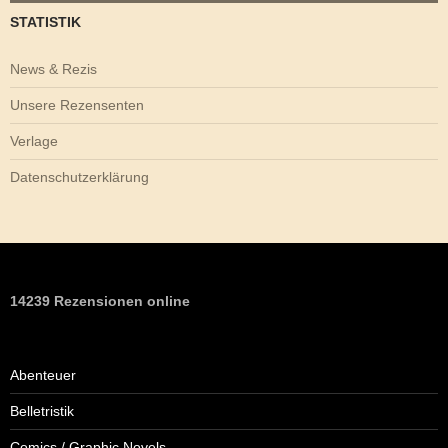
STATISTIK
News & Rezis
Unsere Rezensenten
Verlage
Datenschutzerklärung
14239 Rezensionen online
Abenteuer
Belletristik
Comics / Graphic Novels