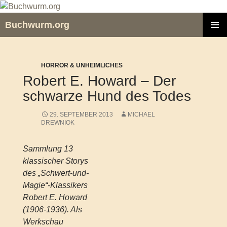
Zum
Inhalt
Buchwurm.org
springen
PRIMÄR
MENÜ
HORROR & UNHEIMLICHES
Robert E. Howard – Der
schwarze Hund des Todes
29. SEPTEMBER 2013
MICHAEL
DREWNIOK
Sammlung 13
klassischer Storys
des „Schwert-und-
Magie“-Klassikers
Robert E. Howard
(1906-1936). Als
Werkschau