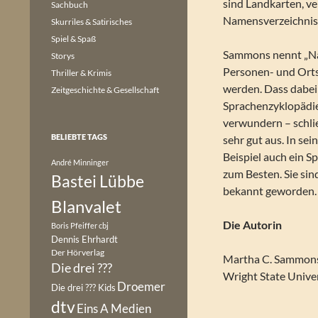
sind Landkarten, v
Sachbuch
Namensverzeichnis e
Skurriles & Satirisches
Spiel & Spaß
Sammons nennt „Nam
Storys
Personen- und Ortsn
Thriller & Krimis
werden. Dass dabei
Zeitgeschichte & Gesellschaft
Sprachenzyklopädie
verwundern – schlie
BELIEBTE TAGS
sehr gut aus. In se
Beispiel auch ein S
André Minninger
zum Besten. Sie sin
Bastei Lübbe
bekannt geworden.
Blanvalet
Die Autorin
Boris Pfeiffer
cbj
Dennis Ehrhardt
Der Hörverlag
Martha C. Sammons 
Die drei ???
Wright State Univer
Droemer
Die drei ??? Kids
dtv
Eins A Medien