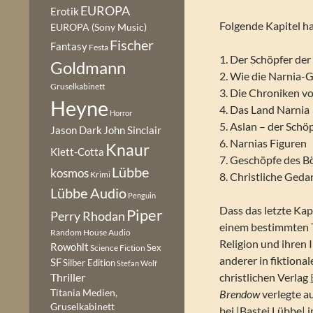
EUROPA
Erotik
Folgende Kapitel h
EUROPA (Sony Music)
Fischer
Fantasy
Festa
1. Der Schöpfer de
Goldmann
2. Wie die Narnia-
Gruselkabinett
3. Die Chroniken vo
Heyne
4. Das Land Narnia
Horror
5. Aslan – der Schö
Jason Dark
John Sinclair
6. Narnias Figuren
Knaur
Klett-Cotta
7. Geschöpfe des B
Lübbe
kosmos
Krimi
8. Christliche Ged
Lübbe Audio
Penguin
Dass das letzte Kap
Piper
Perry Rhodan
einem bestimmten Ta
Random House Audio
Religion und ihren 
Rowohlt
Sex
Science Fiction
anderer in fiktiona
SF
Silber Edition
Stefan Wolf
christlichen Verlag
Thriller
Titania Medien,
Brendow
verlegte a
Gruselkabinett
bei |Bastei Lübbe| 