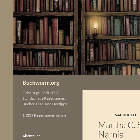
Zum
Inhalt
springen
Buchwurm.org
Geist ist geil! Seit 2002 –
Ständig neue Rezensionen,
Bücher, Lese- und Hörtipps
SACHBUCH
14239 Rezensionen online
Martha C. 
Narnia
Abenteuer