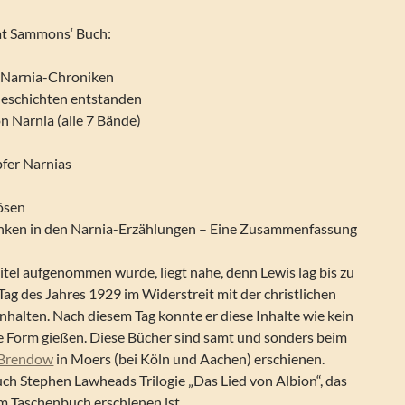
at Sammons‘ Buch:
r Narnia-Chroniken
Geschichten entstanden
n Narnia (alle 7 Bände)
pfer Narnias
ösen
anken in den Narnia-Erzählungen – Eine Zusammenfassung
itel aufgenommen wurde, liegt nahe, denn Lewis lag bis zu
g des Jahres 1929 im Widerstreit mit der christlichen
Inhalten. Nach diesem Tag konnte er diese Inhalte wie kein
le Form gießen. Diese Bücher sind samt und sonders beim
Brendow
in Moers (bei Köln und Aachen) erschienen.
uch Stephen Lawheads Trilogie „Das Lied von Albion“, das
im Taschenbuch erschienen ist.