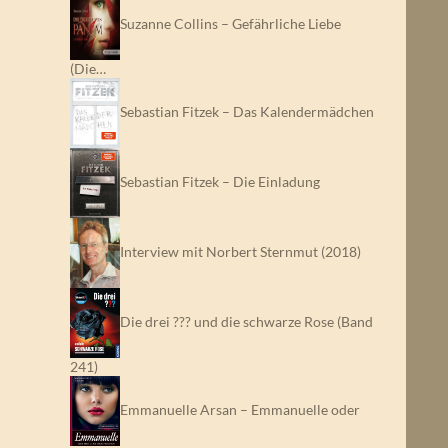
Suzanne Collins – Gefährliche Liebe
(Die…
Sebastian Fitzek – Das Kalendermädchen
Sebastian Fitzek – Die Einladung
Interview mit Norbert Sternmut (2018)
Die drei ??? und die schwarze Rose (Band
241)
Emmanuelle Arsan – Emmanuelle oder