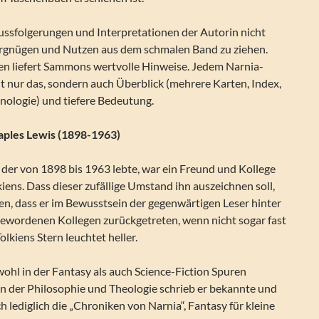
ssfolgerungen und Interpretationen der Autorin nicht
ergnügen und Nutzen aus dem schmalen Band zu ziehen.
en liefert Sammons wertvolle Hinweise. Jedem Narnia-
icht nur das, sondern auch Überblick (mehrere Karten, Index,
nologie) und tiefere Bedeutung.
aples Lewis (1898-1963)
, der von 1898 bis 1963 lebte, war ein Freund und Kollege
kiens. Dass dieser zufällige Umstand ihn auszeichnen soll,
ßen, dass er im Bewusstsein der gegenwärtigen Leser hinter
ewordenen Kollegen zurückgetreten, wenn nicht sogar fast
lkiens Stern leuchtet heller.
ohl in der Fantasy als auch Science-Fiction Spuren
in der Philosophie und Theologie schrieb er bekannte und
 lediglich die „Chroniken von Narnia“, Fantasy für kleine