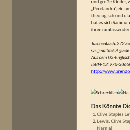
und große Kinder, w
„Perelandra“, ein a
theologisch und di
hat es sich Sammon
ihrem umfassender 
Taschenbuch: 272 Se
Originaltitel: A gui
Aus dem US-Englisch
ISBN-13: 978-386
http://www.brendo
Das Könnte Dic
Clive Staples L
Lewis, Clive St
Narnia)