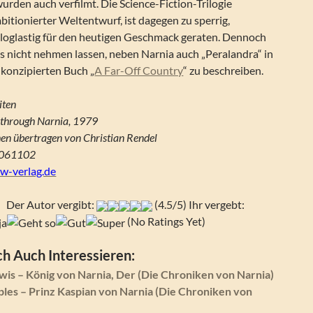
urden auch verfilmt. Die Science-Fiction-Trilogie
mbitionierter Weltentwurf, ist dagegen zu sperrig,
aloglastig für den heutigen Geschmack geraten. Dennoch
s nicht nehmen lassen, neben Narnia auch „Peralandra“ in
konzipierten Buch „
A Far-Off Country
“ zu beschreiben.
iten
de through Narnia, 1979
en übertragen von Christian Rendel
5061102
w-verlag.de
Der Autor vergibt:
(4.5/5) Ihr vergebt:
(No Ratings Yet)
h Auch Interessieren:
ewis – König von Narnia, Der (Die Chroniken von Narnia)
aples – Prinz Kaspian von Narnia (Die Chroniken von