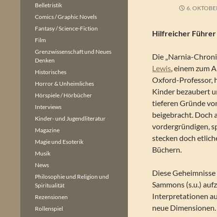
Belletristik
6. OKTOBE
Comics / Graphic Novels
Fantasy / Science-Fiction
Hilfreicher Führe
Film
Grenzwissenschaft und Neues
Die „Narnia-Chron
Denken
Lewis
, einem zum A
Historisches
Oxford-Professor, 
Horror & Unheimliches
Kinder bezaubert u
Hörspiele / Hörbücher
tieferen Gründe von
Interviews
beigebracht. Doch 
Kinder- und Jugendliteratur
vordergründigen, 
Magazine
stecken doch etlic
Magie und Esoterik
Büchern.
Musik
News
Diese Geheimnisse 
Philosophie und Religion und
Sammons (s.u.) au
Spiritualität
Interpretationen au
Rezensionen
neue Dimensionen. 
Rollenspiel