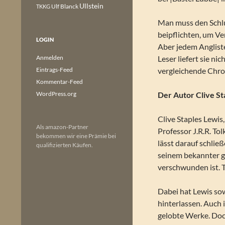
Ullstein
Ulf Blanck
TKKG
Man muss den Schlu
beipflichten, um V
LOGIN
Aber jedem Anglist
Anmelden
Leser liefert sie n
Eintrags-Feed
vergleichende Chro
Kommentar-Feed
WordPress.org
Der Autor Clive St
Clive Staples Lewis
Als amazon-Partner
Professor J.R.R. Tol
bekommen wir eine Prämie bei
lässt darauf schlie
qualifizierten Käufen.
seinem bekannter g
verschwunden ist. To
Dabei hat Lewis sow
hinterlassen. Auch 
gelobte Werke. Doch