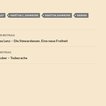
ASY
MARTHA C. SAMMONS
MARTHA SAMMONS
NARNIA
agsnavigation
R BEITRAG
a Lenz – Die Stewardessen. Eine neue Freiheit
BEITRAG
uber – Todesrache