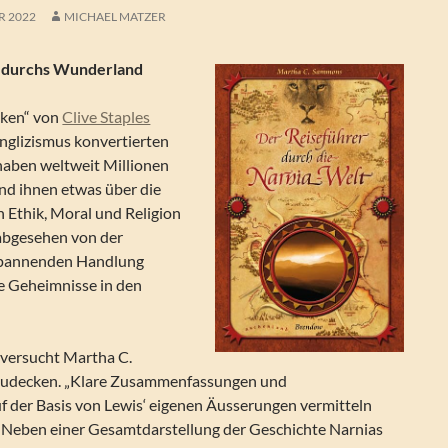
R 2022
MICHAEL MATZER
r durchs Wunderland
iken“ von
Clive Staples
nglizismus konvertierten
haben weltweit Millionen
nd ihnen etwas über die
 Ethik, Moral und Religion
abgesehen von der
spannenden Handlung
he Geheimnisse in den
versucht Martha C.
fzudecken. „Klare Zusammenfassungen und
f der Basis von Lewis‘ eigenen Äusserungen vermitteln
Neben einer Gesamtdarstellung der Geschichte Narnias