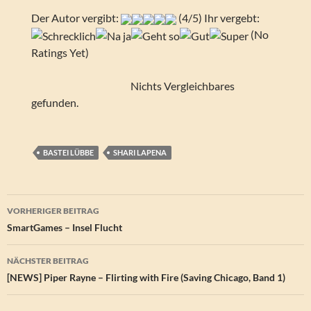
Der Autor vergibt:
(4/5) Ihr vergebt:
(No
Ratings Yet)
Nichts Vergleichbares
gefunden.
BASTEI LÜBBE
SHARI LAPENA
Beitragsnavigation
VORHERIGER BEITRAG
SmartGames – Insel Flucht
NÄCHSTER BEITRAG
[NEWS] Piper Rayne – Flirting with Fire (Saving Chicago, Band 1)