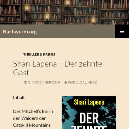
Zum
Inhalt
springen
Buchwurm.org
PRIMÄR
MENÜ
THRILLER & KRIMIS
Shari Lapena – Der zehnte
Gast
8. NOVEMBER 2019
ISABEL GALINDEZ
Inhalt
Das Mitchell’s Inn in
den Wäldern der
Catskill Mountains