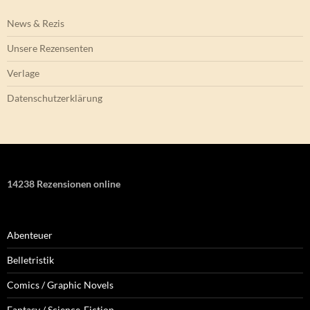
News & Rezis
Unsere Rezensenten
Verlage
Datenschutzerklärung
14238 Rezensionen online
Abenteuer
Belletristik
Comics / Graphic Novels
Fantasy / Science-Fiction