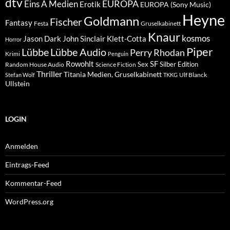
dtv
EUROPA
Eins A Medien
Erotik
EUROPA (Sony Music)
Heyne
Goldmann
Fischer
Fantasy
Festa
Gruselkabinett
Knaur
kosmos
Klett-Cotta
Jason Dark
John Sinclair
Horror
Piper
Lübbe Audio
Lübbe
Perry Rhodan
Krimi
Penguin
Rowohlt
SF
Sex
Silber Edition
Random House Audio
Science Fiction
Thriller
Titania Medien, Gruselkabinett
Ulf Blanck
Stefan Wolf
TKKG
Ullstein
LOGIN
Anmelden
Eintrags-Feed
Kommentar-Feed
WordPress.org