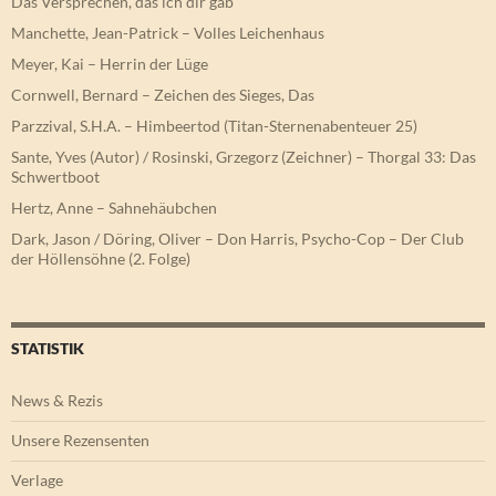
Das Versprechen, das ich dir gab
Manchette, Jean-Patrick – Volles Leichenhaus
Meyer, Kai – Herrin der Lüge
Cornwell, Bernard – Zeichen des Sieges, Das
Parzzival, S.H.A. – Himbeertod (Titan-Sternenabenteuer 25)
Sante, Yves (Autor) / Rosinski, Grzegorz (Zeichner) – Thorgal 33: Das
Schwertboot
Hertz, Anne – Sahnehäubchen
Dark, Jason / Döring, Oliver – Don Harris, Psycho-Cop – Der Club
der Höllensöhne (2. Folge)
STATISTIK
News & Rezis
Unsere Rezensenten
Verlage