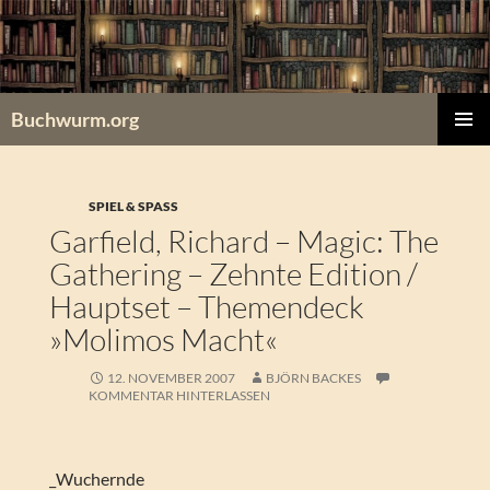
Zum
Inhalt
springen
Buchwurm.org
PRIMÄR
MENÜ
SPIEL & SPASS
Garfield, Richard – Magic: The
Gathering – Zehnte Edition /
Hauptset – Themendeck
»Molimos Macht«
12. NOVEMBER 2007
BJÖRN BACKES
KOMMENTAR HINTERLASSEN
_Wuchernde