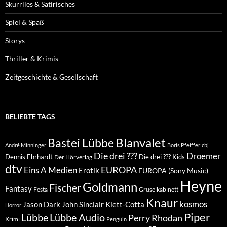
Skurriles & Satirisches
Spiel & Spaß
Storys
Thriller & Krimis
Zeitgeschichte & Gesellschaft
BELIEBTE TAGS
Blanvalet
Bastei Lübbe
André Minninger
Boris Pfeiffer
cbj
Die drei ???
Droemer
Dennis Ehrhardt
Die drei ??? Kids
Der Hörverlag
dtv
EUROPA
Eins A Medien
Erotik
EUROPA (Sony Music)
Heyne
Goldmann
Fischer
Fantasy
Festa
Gruselkabinett
Knaur
kosmos
Klett-Cotta
Jason Dark
John Sinclair
Horror
Piper
Lübbe Audio
Lübbe
Perry Rhodan
Krimi
Penguin