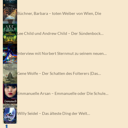
Büchner, Barbara – toten Weiber von Wien, Die
Lee Child und Andrew Child – Der Sündenbock…
Interview mit Norbert Sternmut zu seinem neuen…
Gene Wolfe – Der Schatten des Folterers (Das…
Emmanuelle Arsan – Emmanuelle oder Die Schule…
Willy Seidel – Das älteste Ding der Welt…