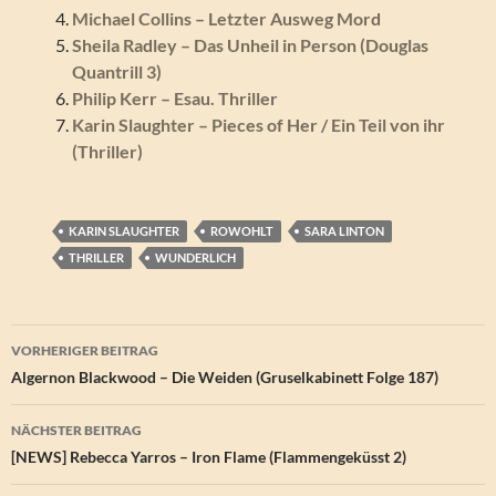
Michael Collins – Letzter Ausweg Mord
Sheila Radley – Das Unheil in Person (Douglas
Quantrill 3)
Philip Kerr – Esau. Thriller
Karin Slaughter – Pieces of Her / Ein Teil von ihr
(Thriller)
KARIN SLAUGHTER
ROWOHLT
SARA LINTON
THRILLER
WUNDERLICH
Beitragsnavigation
VORHERIGER BEITRAG
Algernon Blackwood – Die Weiden (Gruselkabinett Folge 187)
NÄCHSTER BEITRAG
[NEWS] Rebecca Yarros – Iron Flame (Flammengeküsst 2)