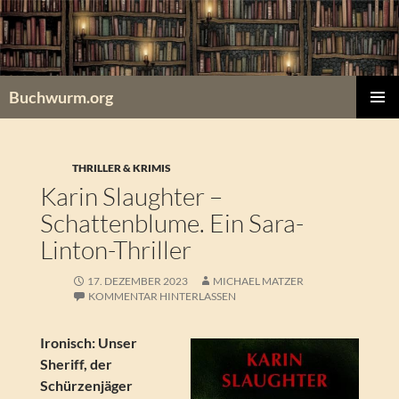
Zum
Inhalt
springen
Buchwurm.org
PRIMÄR
MENÜ
THRILLER & KRIMIS
Karin Slaughter –
Schattenblume. Ein Sara-
Linton-Thriller
17. DEZEMBER 2023
MICHAEL MATZER
KOMMENTAR HINTERLASSEN
Ironisch: Unser
Sheriff, der
Schürzenjäger