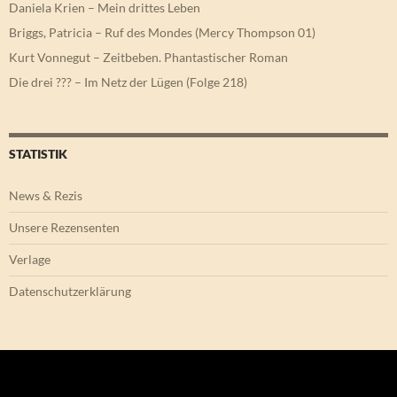
Daniela Krien – Mein drittes Leben
Briggs, Patricia – Ruf des Mondes (Mercy Thompson 01)
Kurt Vonnegut – Zeitbeben. Phantastischer Roman
Die drei ??? – Im Netz der Lügen (Folge 218)
STATISTIK
News & Rezis
Unsere Rezensenten
Verlage
Datenschutzerklärung