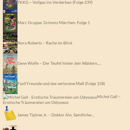
TKKG – Vollgas ins Verderben (Folge 239)
Marc Gruppe: Grimms Märchen. Folge 1
Nora Roberts – Rache im Blick
Gene Wolfe – Der Teufel hinter den Wäldern.…
Fünf Freunde und das verlorene Maß (Folge 158)
Michel Gall –
Erotische Träumereien um Odysseus
James Tiptree Jr. – Doktor Ain. Sämtliche…