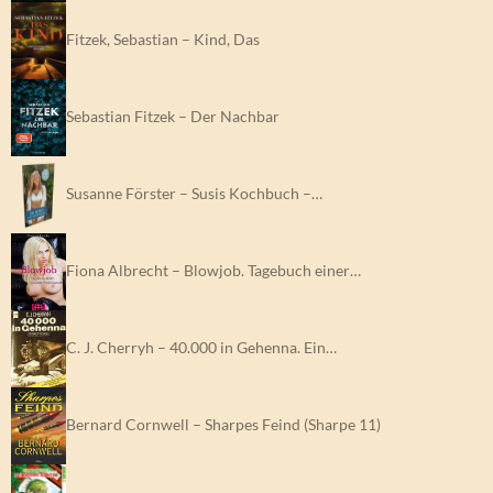
Fitzek, Sebastian – Kind, Das
Sebastian Fitzek – Der Nachbar
Susanne Förster – Susis Kochbuch –…
Fiona Albrecht – Blowjob. Tagebuch einer…
C. J. Cherryh – 40.000 in Gehenna. Ein…
Bernard Cornwell – Sharpes Feind (Sharpe 11)