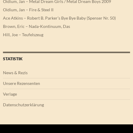
Oidium, Jan – Metal Dream Girls / Metal Dream Boys 2009
Oidium, Jan – Fire & Steel II
Ace Atkins – Robert B. Parker’s Bye Bye Baby (Spenser Nr. 50)
Brown, Eric – Nada-Kontinuum, Das
Hill, Joe – Teufelszeug
STATISTIK
News & Rezis
Unsere Rezensenten
Verlage
Datenschutzerklärung