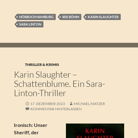
HÖRBUCH HAMBURG
IRIS BÖHM
KARIN SLAUGHTER
SARA LINTON
THRILLER & KRIMIS
Karin Slaughter –
Schattenblume. Ein Sara-
Linton-Thriller
17. DEZEMBER 2023
MICHAEL MATZER
KOMMENTAR HINTERLASSEN
Ironisch: Unser
Sheriff, der