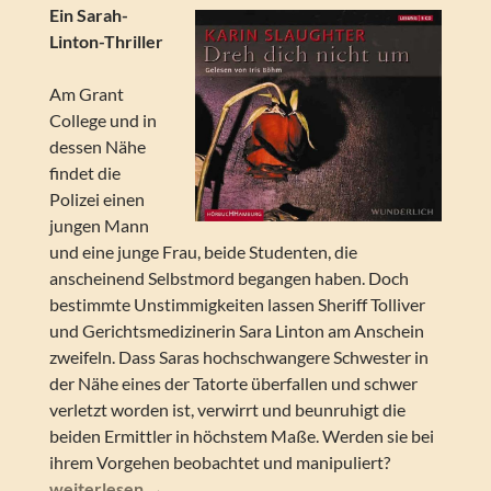
Ein Sarah-
Linton-Thriller
Am Grant
College und in
dessen Nähe
findet die
Polizei einen
jungen Mann
und eine junge Frau, beide Studenten, die
anscheinend Selbstmord begangen haben. Doch
bestimmte Unstimmigkeiten lassen Sheriff Tolliver
und Gerichtsmedizinerin Sara Linton am Anschein
zweifeln. Dass Saras hochschwangere Schwester in
der Nähe eines der Tatorte überfallen und schwer
verletzt worden ist, verwirrt und beunruhigt die
beiden Ermittler in höchstem Maße. Werden sie bei
ihrem Vorgehen beobachtet und manipuliert?
Karin Slaughter – Dreh dich nicht um (Lesung)
weiterlesen
→