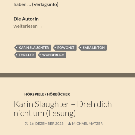
haben … (Verlagsinfo)
Die Autorin
Karin Slaughter – Schattenblume. Ein Sara-Linton-Thriller
weiterlesen
→
KARIN SLAUGHTER
ROWOHLT
SARA LINTON
THRILLER
WUNDERLICH
HÖRSPIELE / HÖRBÜCHER
Karin Slaughter – Dreh dich
nicht um (Lesung)
16. DEZEMBER 2023
MICHAEL MATZER