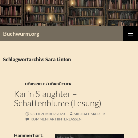
Zum
Inhalt
springen
Buchwurm.org
PRIMÄR
MENÜ
Schlagwortarchiv: Sara Linton
HÖRSPIELE / HÖRBÜCHER
Karin Slaughter –
Schattenblume (Lesung)
23. DEZEMBER 2023
MICHAEL MATZER
KOMMENTAR HINTERLASSEN
Hammerhart: