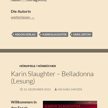
Die Autorin
Karin Slaughter – Schattenblume (Lesung)
weiterlesen
→
ARGON-VERLAG
KARIN SLAUGHTER
SARA LINTON
HÖRSPIELE / HÖRBÜCHER
Karin Slaughter – Belladonna
(Lesung)
22. DEZEMBER 2023
MICHAEL MATZER
Willkommen in
der Freak