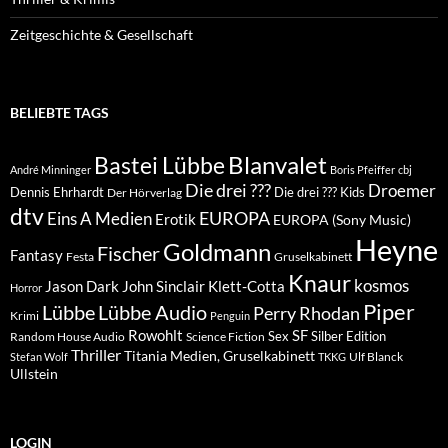
Zeitgeschichte & Gesellschaft
BELIEBTE TAGS
Blanvalet
Bastei Lübbe
André Minninger
Boris Pfeiffer
cbj
Die drei ???
Droemer
Dennis Ehrhardt
Die drei ??? Kids
Der Hörverlag
dtv
EUROPA
Eins A Medien
Erotik
EUROPA (Sony Music)
Heyne
Goldmann
Fischer
Fantasy
Festa
Gruselkabinett
Knaur
kosmos
Klett-Cotta
Jason Dark
John Sinclair
Horror
Piper
Lübbe Audio
Lübbe
Perry Rhodan
Krimi
Penguin
Rowohlt
SF
Sex
Silber Edition
Random House Audio
Science Fiction
Thriller
Titania Medien, Gruselkabinett
Ulf Blanck
Stefan Wolf
TKKG
Ullstein
LOGIN