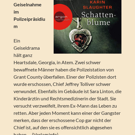
Geiselnahme
im
Polizeipräsidiu
m
Ein
Geiseldrama
hält ganz
Heartsdale, Georgia, in Atem. Zwei schwer
bewaffnete Männer haben die Polizeistation von
Grant County überfallen. Einer der Polizisten dort
wurde erschossen, Chief Jeffrey Tolliver schwer
verwundet. Ebenfalls im Gebäude ist Sara Linton, die
Kinderärztin und Rechtsmedizinerin der Stadt. Sie
versucht verzweifelt, ihrem Ex-Mann das Leben zu
retten. Aber jeden Moment kann einer der Gangster
merken, dass der erschossene Cop gar nicht der
Chief ist, auf den sie es offensichtlich abgesehen
haben … (Verlagsinfo)