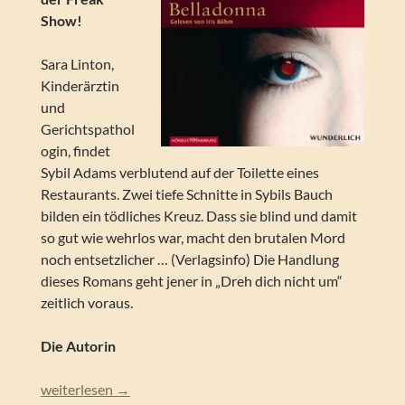
Show!
Sara Linton,
Kinderärztin
und
Gerichtspathol
ogin, findet
Sybil Adams verblutend auf der Toilette eines
Restaurants. Zwei tiefe Schnitte in Sybils Bauch
bilden ein tödliches Kreuz. Dass sie blind und damit
so gut wie wehrlos war, macht den brutalen Mord
noch entsetzlicher … (Verlagsinfo) Die Handlung
dieses Romans geht jener in „Dreh dich nicht um“
zeitlich voraus.
Die Autorin
Karin Slaughter – Belladonna (Lesung)
weiterlesen
→