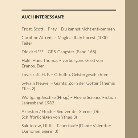
AUCH INTERESSANT:
Frost, Scott – Pray – Du kannst nicht entkommen
Caroline Alfreds – Magical Rain Forest (1000
Teile)
Die drei ??? – GPS-Gangster (Band 168)
Hakl, Hans Thomas – verborgene Geist von
Eranos, Der
Lovecraft, H. P. – Cthulhu. Geistergeschichten
Sylvain Neuvel – Giants: Zorn der Götter (Themis
Files 2)
Wolfgang Jeschke (Hrsg.) – Heyne Science Fiction
Jahresband 1983
Arleston / Floch – Seufzer der Sterne (Die
Schiffbrüchigen von Ythaq 3)
Saintcrow, Lilith – Feuertaufe (Dante Valentine –
Dämonenjägerin 3)