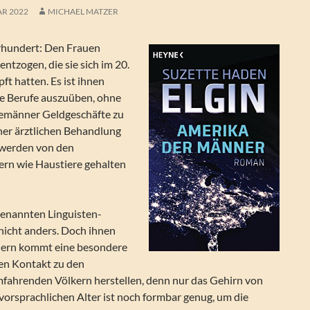
AR 2022
MICHAEL MATZER
rhundert: Den Frauen
entzogen, die sie sich im 20.
t hatten. Es ist ihnen
e Berufe auszuüben, ohne
hemänner Geldgeschäfte zu
iner ärztlichen Behandlung
e werden von den
rn wie Haustiere gehalten
enannten Linguisten-
nicht anders. Doch ihnen
dern kommt eine besondere
len Kontakt zu den
fahrenden Völkern herstellen, denn nur das Gehirn von
vorsprachlichen Alter ist noch formbar genug, um die