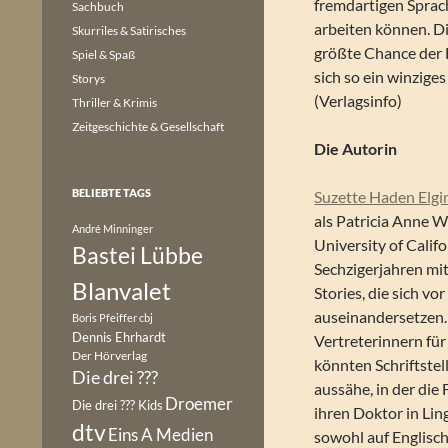
fremdartigen Sprach
Sachbuch
arbeiten können. Di
Skurriles & Satirisches
größte Chance der 
Spiel & Spaß
sich so ein winzige
Storys
(Verlagsinfo)
Thriller & Krimis
Zeitgeschichte & Gesellschaft
Die Autorin
BELIEBTE TAGS
Suzette Haden Elgi
als Patricia Anne W
André Minninger
University of Califo
Bastei Lübbe
Sechzigerjahren mi
Blanvalet
Stories, die sich v
auseinandersetzen.
Boris Pfeiffer
cbj
Dennis Ehrhardt
Vertreterinnern für
Der Hörverlag
könnten Schriftstel
Die drei ???
aussähe, in der die
Droemer
Die drei ??? Kids
ihren Doktor in Ling
dtv
Eins A Medien
sowohl auf Englisch