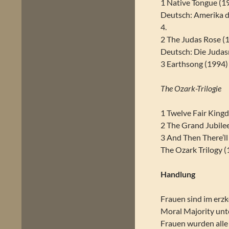
1 Native Tongue (1
Deutsch: Amerika 
4.
2 The Judas Rose (
Deutsch: Die Judas
3 Earthsong (1994)
The Ozark-Trilogie
1 Twelve Fair King
2 The Grand Jubile
3 And Then There’ll
The Ozark Trilogy 
Handlung
Frauen sind im erzk
Moral Majority unte
Frauen wurden alle 