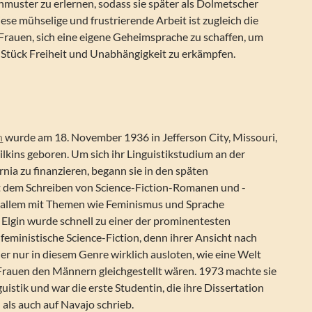
muster zu erlernen, sodass sie später als Dolmetscher
ese mühselige und frustrierende Arbeit ist zugleich die
Frauen, sich eine eigene Geheimsprache zu schaffen, um
s Stück Freiheit und Unabhängigkeit zu erkämpfen.
n
wurde am 18. November 1936 in Jefferson City, Missouri,
ilkins geboren. Um sich ihr Linguistikstudium an der
rnia zu finanzieren, begann sie in den späten
t dem Schreiben von Science-Fiction-Romanen und -
or allem mit Themen wie Feminismus und Sprache
 Elgin wurde schnell zu einer der prominentesten
 feministische Science-Fiction, denn ihrer Ansicht nach
ler nur in diesem Genre wirklich ausloten, wie eine Welt
 Frauen den Männern gleichgestellt wären. 1973 machte sie
uistik und war die erste Studentin, die ihre Dissertation
 als auch auf Navajo schrieb.