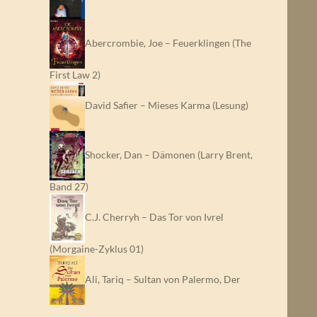
Abercrombie, Joe – Feuerklingen (The
First Law 2)
David Safier – Mieses Karma (Lesung)
Shocker, Dan – Dämonen (Larry Brent,
Band 27)
C.J. Cherryh – Das Tor von Ivrel
(Morgaine-Zyklus 01)
Ali, Tariq – Sultan von Palermo, Der