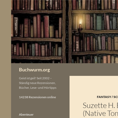
Zum
Inhalt
springen
Buchwurm.org
Geist ist geil! Seit 2002 –
Ständig neue Rezensionen,
Bücher, Lese- und Hörtipps
FANTASY / SC
14238 Rezensionen online
Suzette H.
(Native To
Abenteuer