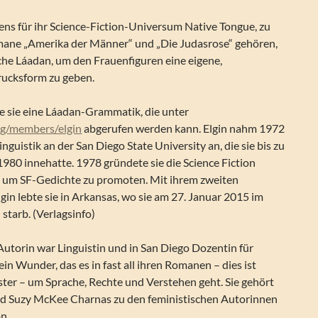
gens für ihr Science-Fiction-Universum Native Tongue, zu
ane „Amerika der Männer“ und „Die Judasrose“ gehören,
che Láadan, um den Frauenfiguren eine eigene,
rucksform zu geben.
e sie eine Láadan-Grammatik, die unter
rg/members/elgin
abgerufen werden kann. Elgin nahm 1972
inguistik an der San Diego State University an, die sie bis zu
1980 innehatte. 1978 gründete sie die Science Fiction
, um SF-Gedichte zu promoten. Mit ihrem zweiten
n lebte sie in Arkansas, wo sie am 27. Januar 2015 im
 starb. (Verlagsinfo)
utorin war Linguistin und in San Diego Dozentin für
in Wunder, das es in fast all ihren Romanen – dies ist
erster – um Sprache, Rechte und Verstehen geht. Sie gehört
d Suzy McKee Charnas zu den feministischen Autorinnen
on.