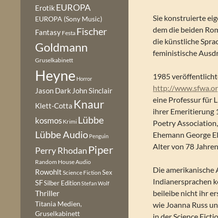
EUROPA
Erotik
Sie konstruierte ei
EUROPA (Sony Music)
dem die beiden Rom
Fischer
Fantasy
Festa
die künstliche Spra
Goldmann
feministische Ausd
Gruselkabinett
Heyne
1985 veröffentlicht
Horror
http://www.sfwa.o
Jason Dark
John Sinclair
eine Professur für L
Knaur
Klett-Cotta
ihrer Emeritierung 
Lübbe
kosmos
Krimi
Poetry Association
Lübbe Audio
Ehemann George Elgi
Penguin
Alter von 78 Jahren
Piper
Perry Rhodan
Random House Audio
Die amerikanische A
Rowohlt
Sex
Science Fiction
Indianersprachen ke
SF
Silber Edition
Stefan Wolf
beileibe nicht ihr 
Thriller
Titania Medien,
wie Joanna Russ un
Gruselkabinett
in der Science Ficti