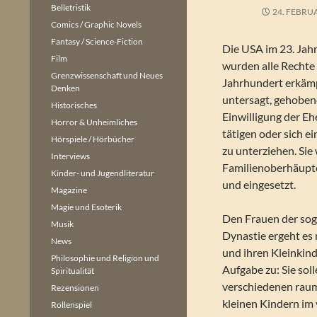
Belletristik
24. FEBRU
Comics / Graphic Novels
Fantasy / Science-Fiction
Die USA im 23. Jah
Film
wurden alle Rechte 
Grenzwissenschaft und Neues
Jahrhundert erkämpf
Denken
untersagt, gehoben
Historisches
Einwilligung der E
Horror & Unheimliches
tätigen oder sich e
Hörspiele / Hörbücher
zu unterziehen. Si
Interviews
Familienoberhäupte
Kinder- und Jugendliteratur
und eingesetzt.
Magazine
Magie und Esoterik
Den Frauen der sog
Musik
Dynastie ergeht es 
News
und ihren Kleinkin
Philosophie und Religion und
Aufgabe zu: Sie sol
Spiritualität
verschiedenen raum
Rezensionen
kleinen Kindern im 
Rollenspiel