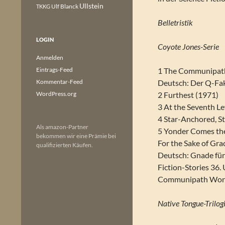
Ullstein
Ulf Blanck
TKKG
Belletristik
LOGIN
Coyote Jones-Serie
Anmelden
Eintrags-Feed
1 The Communipat
Kommentar-Feed
Deutsch: Der Q-Fak
WordPress.org
2 Furthest (1971)
3 At the Seventh Le
4 Star-Anchored, S
Als amazon-Partner
5 Yonder Comes the
bekommen wir eine Prämie bei
For the Sake of Gra
qualifizierten Käufen.
Deutsch: Gnade für 
Fiction-Stories 36.
Communipath Worlds
Native Tongue-Trilog