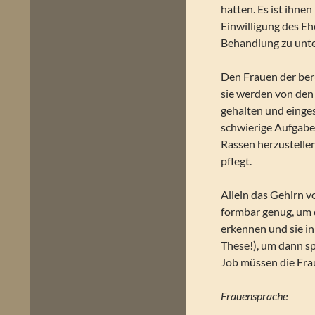
hatten. Es ist ihn
Einwilligung des Eh
Behandlung zu unte
Den Frauen der ber
sie werden von den
gehalten und einges
schwierige Aufgabe
Rassen herzustelle
pflegt.
Allein das Gehirn v
formbar genug, um 
erkennen und sie i
These!), um dann sp
Job müssen die Fra
Frauensprache