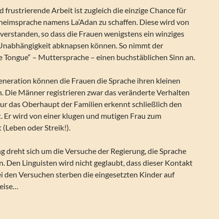
 frustrierende Arbeit ist zugleich die einzige Chance für
eheimsprache namens La’Adan zu schaffen. Diese wird von
verstanden, so dass die Frauen wenigstens ein winziges
 Unabhängigkeit abknapsen können. So nimmt der
ve Tongue“ – Muttersprache – einen buchstäblichen Sinn an.
eneration können die Frauen die Sprache ihren kleinen
n. Die Männer registrieren zwar das veränderte Verhalten
nur das Oberhaupt der Familien erkennt schließlich den
. Er wird von einer klugen und mutigen Frau zum
(Leben oder Streik!).
 dreht sich um die Versuche der Regierung, die Sprache
en. Den Linguisten wird nicht geglaubt, dass dieser Kontakt
Bei den Versuchen sterben die eingesetzten Kinder auf
Weise…