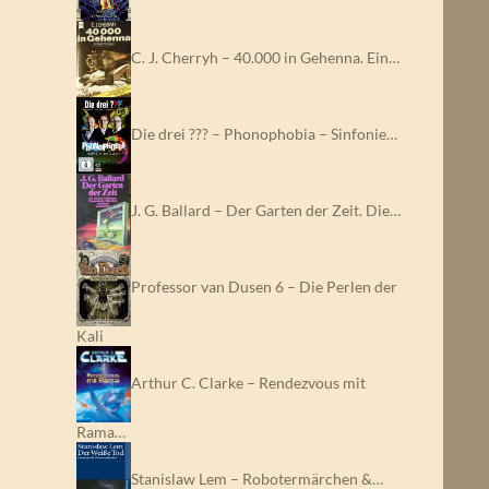
C. J. Cherryh – 40.000 in Gehenna. Ein…
Die drei ??? – Phonophobia – Sinfonie…
J. G. Ballard – Der Garten der Zeit. Die…
Professor van Dusen 6 – Die Perlen der
Kali
Arthur C. Clarke – Rendezvous mit
Rama…
Stanislaw Lem – Robotermärchen &…