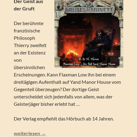
Der Geist aus
der Gruft
Der berühmte
französische
Philosoph
Thierry zweifelt
an der Existenz
von
übersinnlichen
Erscheinungen. Kann Flaxman Low ihn bei einem
dreitägigen Aufenthalt auf Yand Manor House vom
Gegenteil überzeugen? Der dortige Geist
unterscheidet sich jedenfalls von allem, was der
Geisterjäger bisher erlebt hat …
Der Verlag empfiehlt das Hörbuch ab 14 Jahren.
E. & H. Heron – Flaxman Low – Der Fall Yand Manor (Grus
weiterlesen
→