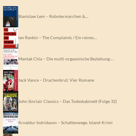
Stanislaw Lem – Robotermärchen &…
Ian Rankin – The Complaints / Ein reines…
Mantak Chia – Die multi-orgasmische Beziehung:…
Jack Vance – Drachenbrut. Vier Romane
John Sinclair Classics – Das Todeskabinett (Folge 32)
Arnaldur Indridason – Schattenwege. Island-Krimi