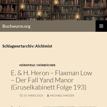
Zum
Inhalt
springen
Buchwurm.org
PRIMÄR
MENÜ
Schlagwortarchiv: Alchimist
HÖRSPIELE / HÖRBÜCHER
E. & H. Heron – Flaxman Low
– Der Fall Yand Manor
(Gruselkabinett Folge 193)
23. MÄRZ 2025
MICHAEL MATZER