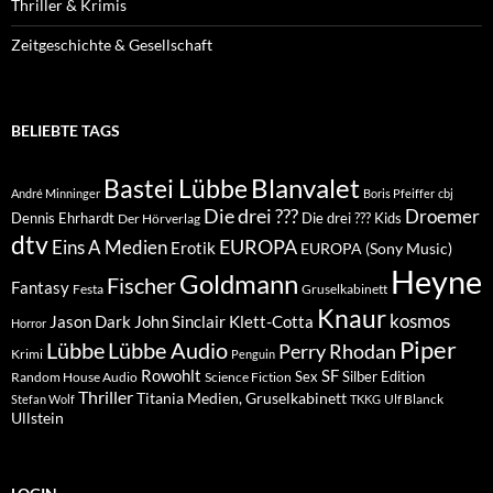
Thriller & Krimis
Zeitgeschichte & Gesellschaft
BELIEBTE TAGS
Blanvalet
Bastei Lübbe
André Minninger
Boris Pfeiffer
cbj
Die drei ???
Droemer
Dennis Ehrhardt
Die drei ??? Kids
Der Hörverlag
dtv
EUROPA
Eins A Medien
Erotik
EUROPA (Sony Music)
Heyne
Goldmann
Fischer
Fantasy
Festa
Gruselkabinett
Knaur
kosmos
Klett-Cotta
Jason Dark
John Sinclair
Horror
Piper
Lübbe Audio
Lübbe
Perry Rhodan
Krimi
Penguin
Rowohlt
SF
Sex
Silber Edition
Random House Audio
Science Fiction
Thriller
Titania Medien, Gruselkabinett
Ulf Blanck
Stefan Wolf
TKKG
Ullstein