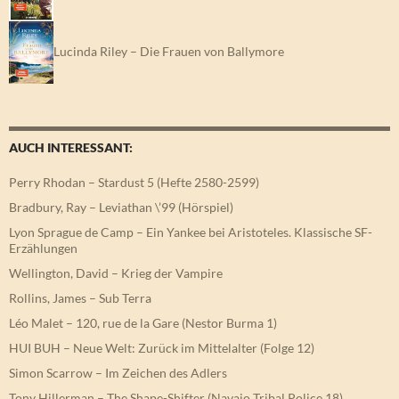
Lucinda Riley – Die Frauen von Ballymore
AUCH INTERESSANT:
Perry Rhodan – Stardust 5 (Hefte 2580-2599)
Bradbury, Ray – Leviathan \’99 (Hörspiel)
Lyon Sprague de Camp – Ein Yankee bei Aristoteles. Klassische SF-
Erzählungen
Wellington, David – Krieg der Vampire
Rollins, James – Sub Terra
Léo Malet – 120, rue de la Gare (Nestor Burma 1)
HUI BUH – Neue Welt: Zurück im Mittelalter (Folge 12)
Simon Scarrow – Im Zeichen des Adlers
Tony Hillerman – The Shape-Shifter (Navajo Tribal Police 18)