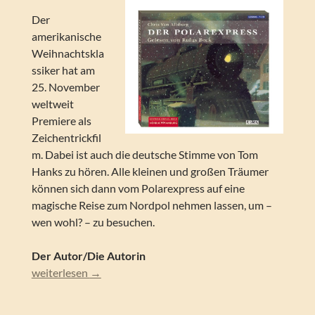
Der
amerikanische
Weihnachtskla
ssiker hat am
25. November
weltweit
Premiere als
Zeichentrickfil
m. Dabei ist auch die deutsche Stimme von Tom
Hanks zu hören. Alle kleinen und großen Träumer
können sich dann vom Polarexpress auf eine
magische Reise zum Nordpol nehmen lassen, um –
wen wohl? – zu besuchen.
Der Autor/Die Autorin
Ellen Weiss / Chris Van Allsburg – Der Polarexpress (Lesun
weiterlesen
→