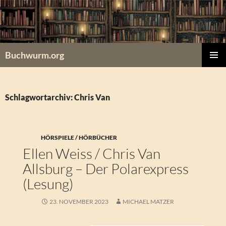
Zum
Inhalt
springen
Buchwurm.org
PRIMÄR
MENÜ
Schlagwortarchiv: Chris Van
HÖRSPIELE / HÖRBÜCHER
Ellen Weiss / Chris Van
Allsburg – Der Polarexpress
(Lesung)
23. NOVEMBER 2023
MICHAEL MATZER