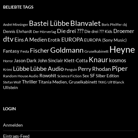
BELIEBTE TAGS
Blanvalet
Bastei Lübbe
André Minninger
Boris Pfeiffer
cbj
Die drei ???
Droemer
Dennis Ehrhardt
Die drei ??? Kids
Der Hörverlag
dtv
EUROPA
Eins A Medien
Erotik
EUROPA (Sony Music)
Heyne
Goldmann
Fischer
Fantasy
Festa
Gruselkabinett
Knaur
kosmos
Klett-Cotta
Jason Dark
John Sinclair
Horror
Piper
Lübbe Audio
Lübbe
Perry Rhodan
Krimi
Penguin
Rowohlt
SF
Sex
Silber Edition
Random House Audio
Science Fiction
Thriller
Titania Medien, Gruselkabinett
Ulf Blanck
Stefan Wolf
TKKG
Ullstein
LOGIN
Anmelden
Eintrags-Feed