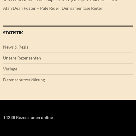
Alan Dean Foster – Pale Rider: Der namenlose Reiter
STATISTIK
News & Rezis
Unsere Rezensenten
Verlage
Datenschutzerklärung
14238 Rezensionen online