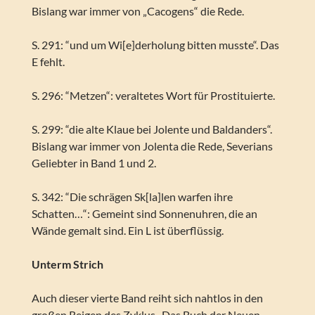
Bislang war immer von „Cacogens“ die Rede.
S. 291: “und um Wi[e]derholung bitten musste“. Das
E fehlt.
S. 296: “Metzen“: veraltetes Wort für Prostituierte.
S. 299: “die alte Klaue bei Jolente und Baldanders“.
Bislang war immer von Jolenta die Rede, Severians
Geliebter in Band 1 und 2.
S. 342: “Die schrägen Sk[la]len warfen ihre
Schatten…“: Gemeint sind Sonnenuhren, die an
Wände gemalt sind. Ein L ist überflüssig.
Unterm Strich
Auch dieser vierte Band reiht sich nahtlos in den
großen Reigen des Zyklus „Das Buch der Neuen