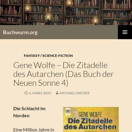
Zum
Inhalt
springen
Buchwurm.org
PRIMÄR
MENÜ
FANTASY / SCIENCE-FICTION
Gene Wolfe – Die Zitadelle
des Autarchen (Das Buch der
Neuen Sonne 4)
6. MÄRZ 2025
MICHAEL MATZER
Die Schlacht im
Norden
Eine Million Jahre in