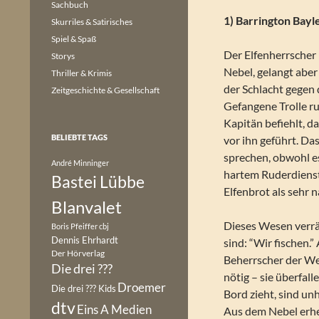
Sachbuch
1) Barrington Bayle
Skurriles & Satirisches
Spiel & Spaß
Der Elfenherrscher 
Storys
Nebel, gelangt aber
Thriller & Krimis
der Schlacht gegen d
Zeitgeschichte & Gesellschaft
Gefangene Trolle ru
Kapitän befiehlt, d
BELIEBTE TAGS
vor ihn geführt. Da
sprechen, obwohl es
André Minninger
hartem Ruderdienst
Bastei Lübbe
Elfenbrot als sehr n
Blanvalet
Dieses Wesen verrä
Boris Pfeiffer
cbj
Dennis Ehrhardt
sind: “Wir fischen.
Der Hörverlag
Beherrscher der We
Die drei ???
nötig – sie überfall
Droemer
Die drei ??? Kids
Bord zieht, sind un
dtv
Eins A Medien
Aus dem Nebel erhe