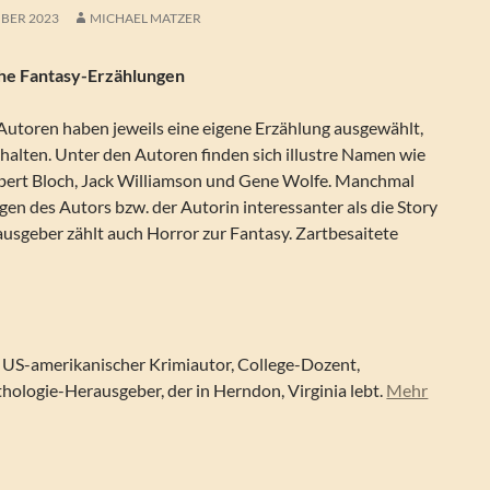
BER 2023
MICHAEL MATZER
he Fantasy-Erzählungen
utoren haben jeweils eine eigene Erzählung ausgewählt,
te halten. Unter den Autoren finden sich illustre Namen wie
bert Bloch, Jack Williamson und Gene Wolfe. Manchmal
en des Autors bzw. der Autorin interessanter als die Story
ausgeber zählt auch Horror zur Fantasy. Zartbesaitete
n US-amerikanischer Krimiautor, College-Dozent,
hologie-Herausgeber, der in Herndon, Virginia lebt.
Mehr