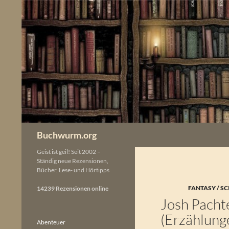
Zum
Inhalt
springen
Buchwurm.org
Geist ist geil! Seit 2002 –
Ständig neue Rezensionen,
Bücher, Lese- und Hörtipps
FANTASY / SC
14239 Rezensionen online
Josh Pacht
(Erzählung
Abenteuer