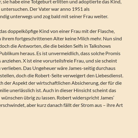
r, sie habe eine Totgeburt erlitten und adoptierte das Kind,
 untersuchen. Der Vater war anno 1951 als
dig unterwegs und zog bald mit seiner Frau weiter.
as doppelköpfige Kind von einer Frau mit der Flasche,
 ihrem fortgeschrittenen Alter keine Milch mehr. Nun sind
 doch die Antworten, die die beiden Selfs in Talkshows
Publikum heraus. Es ist unvermeidlich, dass solche Promis
anziehen. X ist eine vorurteilsfreie Frau, und sie scheint
zu verlieben. Das Ungeheuer wäre James-seitig durchaus
nstellen, doch die Robert-Seite verweigert den Liebesdienst.
h der Aspekt der wirtschaftlichen Absicherung, der für die
lie unerlässlich ist. Auch in dieser Hinsicht scheint das
 wünschen übrig zu lassen. Robert widerspricht James‘
schwindet, aber kurz danach fällt der Strom aus – ihre Art