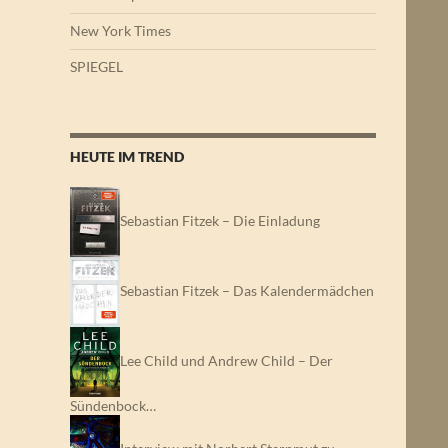
New York Times
SPIEGEL
HEUTE IM TREND
Sebastian Fitzek – Die Einladung
Sebastian Fitzek – Das Kalendermädchen
Lee Child und Andrew Child – Der
Sündenbock…