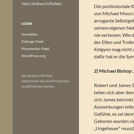
Ullstein
Ulf Blanck
TKKG
Die postkoloniale 
von Michael Moorcock
arrogante Selbstgefä
LOGIN
seinem eigenen Ne
Anmelden
nie verlassen. Wie d
Eintrags-Feed
der Elfen und Troll
Kommentar-Feed
Kelgynn mag nicht u
WordPress.org
dafür hat er die Sy
2) Michael Bishop:
Als amazon-Partner
bekommen wir eine Prämie bei
Robert und James Se
qualifizierten Käufen.
teilen sich aber d
sich James betrinkt
Auswirkungen teile
Gefühle, es sei den
Geboren wurden sie
„Ungeheuer“ musste 