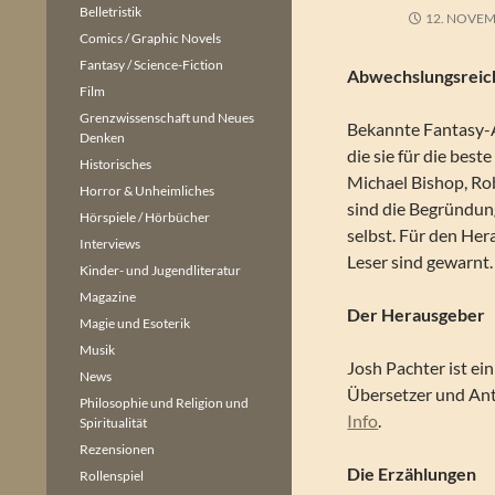
Belletristik
12. NOVEM
Comics / Graphic Novels
Fantasy / Science-Fiction
Abwechslungsreic
Film
Grenzwissenschaft und Neues
Bekannte Fantasy-A
Denken
die sie für die bes
Historisches
Michael Bishop, Ro
Horror & Unheimliches
sind die Begründung
Hörspiele / Hörbücher
selbst. Für den Her
Interviews
Leser sind gewarnt.
Kinder- und Jugendliteratur
Magazine
Der Herausgeber
Magie und Esoterik
Musik
Josh Pachter ist ei
News
Übersetzer und Ant
Philosophie und Religion und
Info
.
Spiritualität
Rezensionen
Die Erzählungen
Rollenspiel