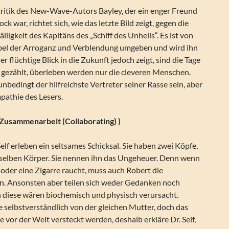
Kritik des New-Wave-Autors Bayley, der ein enger Freund
 war, richtet sich, wie das letzte Bild zeigt, gegen die
lligkeit des Kapitäns des „Schiff des Unheils“. Es ist von
bel der Arroganz und Verblendung umgeben und wird ihn
er flüchtige Blick in die Zukunft jedoch zeigt, sind die Tage
e gezählt, überleben werden nur die cleveren Menschen.
nbedingt der hilfreichste Vertreter seiner Rasse sein, aber
mpathie des Lesers.
 Zusammenarbeit (Collaborating) )
lf erleben ein seltsames Schicksal. Sie haben zwei Köpfe,
enselben Körper. Sie nennen ihn das Ungeheuer. Denn wenn
 oder eine Zigarre raucht, muss auch Robert die
n. Ansonsten aber teilen sich weder Gedanken noch
n diese wären biochemisch und physisch verursacht.
 selbstverständlich von der gleichen Mutter, doch das
vor der Welt versteckt werden, deshalb erkläre Dr. Self,