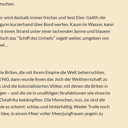
nschen.
 wird deshalb immer frecher und liest Elen-Gelith die
Kelgynn kurzerhand über Bord werfen. Kaum im Wasser, kann
t einen Strand unter einer lachenden Sonne und blauem
och das “Schiff des Unheils” segelt weiter, umgeben von
bel…
 die Briten, die mit ihrem Empire die Welt beherrschten,
 1960, dann wurde ihnen das Joch der Weltherrschaft zu
as sind die kolonialisierten Völker, mit denen die Briten in
egen – und die sie in unzähligen Strafaktionen wie etwa im
stafrika bekämpften. Die Menschen, nun, sie sind die
 es scheint: schlau und hinterhältig. Weder Trolle noch
 Idee, in einem Meer voller Meerjungfrauen angeln zu