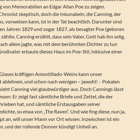
 von Memorabilien an Edgar Allan Poe zu zeigen.
Chronist skeptisch, doch die Inkunabeln, die Canning, der
s, vorweisen kann, ist in der Tat beachtlich. Darunter sind
en Jahren 1829 und sogar 1827, als besagter Poe (geboren
zählte. Canning erzählt, dass sein Vater, Gott hab ihn selig,
nach allem jagte, was mit dem berühmten Dichter zu tun
roßvater erbaute dieses Haus im Poe-Stil, inklusive einer
Glases kräftigen Amontillado-Weins kann unser
ablehnen, und schon nach wenigen – jawohl! – Pokalen
sieht Canning viel glaubwürdiger aus. Doch Cannings lässt
sen: Er zeigt fast sämtliche Briefe und Zettel, die der
hrieben hat, und sämtliche Erstausgaben seiner
ichte, so etwa von „The Raven“. Und wie fing diese, nun ja,
 an, will unser Mann vor Ort wissen. Inzwischen ist ein
n, und der rollende Donner kündigt Unheil an.