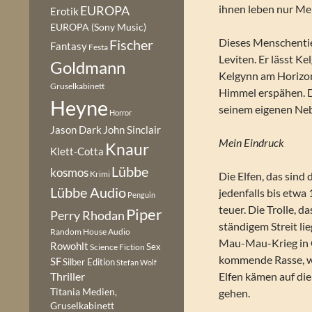
ihnen leben nur Me
EUROPA
Erotik
EUROPA (Sony Music)
Dieses Menschentier
Fischer
Fantasy
Festa
Leviten. Er lässt 
Goldmann
Kelgynn am Horizon
Gruselkabinett
Himmel erspähen. D
Heyne
seinem eigenen Ne
Horror
Jason Dark
John Sinclair
Mein Eindruck
Knaur
Klett-Cotta
Lübbe
kosmos
Krimi
Die Elfen, das sind
Lübbe Audio
jedenfalls bis etwa
Penguin
teuer. Die Trolle, d
Piper
Perry Rhodan
ständigem Streit li
Random House Audio
Mau-Mau-Krieg in O
Rowohlt
Sex
Science Fiction
kommende Rasse, wie
SF
Silber Edition
Stefan Wolf
Elfen kämen auf die
Thriller
Titania Medien,
gehen.
Gruselkabinett