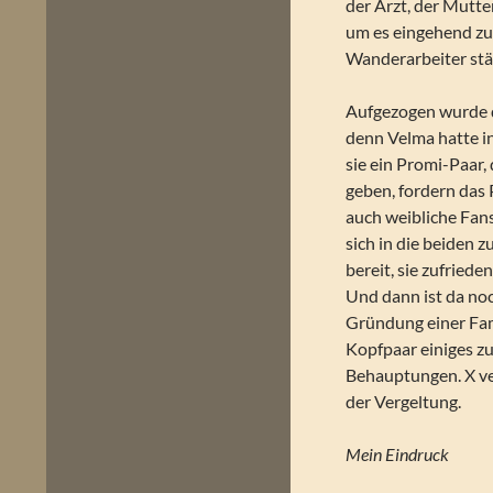
der Arzt, der Mutte
um es eingehend zu
Wanderarbeiter stän
Aufgezogen wurde d
denn Velma hatte in
sie ein Promi-Paar,
geben, fordern das 
auch weibliche Fans 
sich in die beiden 
bereit, sie zufriede
Und dann ist da noc
Gründung einer Fami
Kopfpaar einiges zu
Behauptungen. X ver
der Vergeltung.
Mein Eindruck