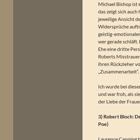
Michael Bishop ist 
das zeigt sich auch
jeweilige Ansicht 
Widersprüche auftret
geistig-emotionalen
wer gerade schläft.
Ehe eine dritte Per
Roberts Misstrauen
ihren Rückzieher vol
„Zusammenarbeit“.
Ich wurde bei diese
und war froh, als s
der Liebe der Fraue
3) Robert Bloch: 
Poe)
Laurence Canning h