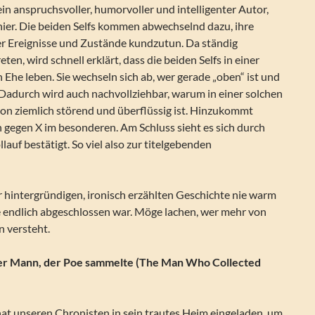
ein anspruchsvoller, humorvoller und intelligenter Autor,
 hier. Die beiden Selfs kommen abwechselnd dazu, ihre
der Ereignisse und Zustände kundzutun. Da ständig
en, wird schnell erklärt, dass die beiden Selfs in einer
 Ehe leben. Sie wechseln sich ab, wer gerade „oben“ ist und
 Dadurch wird auch nachvollziehbar, warum in einer solchen
son ziemlich störend und überflüssig ist. Hinzukommt
 gegen X im besonderen. Am Schluss sieht es sich durch
lauf bestätigt. So viel also zur titelgebenden
r hintergründigen, ironisch erzählten Geschichte nie warm
ie endlich abgeschlossen war. Möge lachen, wer mehr von
n versteht.
Der Mann, der Poe sammelte (The Man Who Collected
at unseren Chronisten in sein trautes Heim eingeladen, um