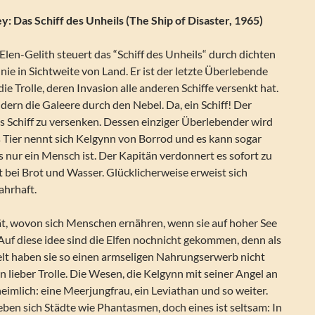
y: Das Schiff des Unheils (The Ship of Disaster, 1965)
Elen-Gelith steuert das “Schiff des Unheils“ durch dichten
 nie in Sichtweite von Land. Er ist der letzte Überlebende
ie Trolle, deren Invasion alle anderen Schiffe versenkt hat.
dern die Galeere durch den Nebel. Da, ein Schiff! Der
as Schiff zu versenken. Dessen einziger Überlebender wird
s Tier nennt sich Kelgynn von Borrod und es kann sogar
 nur ein Mensch ist. Der Kapitän verdonnert es sofort zu
 bei Brot und Wasser. Glücklicherweise erweist sich
ahrhaft.
t, wovon sich Menschen ernähren, wenn sie auf hoher See
” Auf diese idee sind die Elfen nochnicht gekommen, denn als
lt haben sie so einen armseligen Nahrungserwerb nicht
en lieber Trolle. Die Wesen, die Kelgynn mit seiner Angel an
heimlich: eine Meerjungfrau, ein Leviathan und so weiter.
ben sich Städte wie Phantasmen, doch eines ist seltsam: In