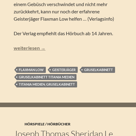
einem Gebüsch verschwindet und nicht mehr
zurückkehrt, kann nur noch der erfahrene
Geisterjäger Flaxman Low helfen … (Verlagsinfo)
Der Verlag empfiehlt das Hörbuch ab 14 Jahren.
E. und H. Heron – Der Fall Medhans Lea (Gruselkabinett 
weiterlesen
→
FLAXMAN LOW
GEISTERJÄGER
GRUSELKABINETT
GRUSELKABINETT TITANIA MEDIEN
TITANIA MEDIEN, GRUSELKABINETT
HÖRSPIELE / HÖRBÜCHER
Joseph Thomas Sheridan Le