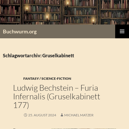
Zum
Inhalt
springen
Buchwurm.org
PRIMÄR
MENÜ
Schlagwortarchiv: Gruselkabinett
FANTASY / SCIENCE-FICTION
Ludwig Bechstein – Furia
Infernalis (Gruselkabinett
177)
25. AUGUST 2024
MICHAEL MATZER