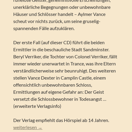
unerklärliche Begegnungen oder unbewohnbare
Häuser und Schlösser handelt – Aylmer Vance
scheut vor nichts zurück, um seine gruselig-
spannenden Fälle aufzuklären.
Der erste Fall (auf dieser CD) führt die beiden
Ermittler in die beschauliche Stadt Sandminster.
Beryl Verriker, die Tochter von Colonel Verriker, fällt
immer wieder unerwartet in Trance, was ihre Eltern
verständlicherweise sehr beunruhigt. Des weiteren
stellen Vance Dexter in Camplin Castle, einem
offensichtlich unbewohnbaren Schloss,
Ermittlungen auf eigene Gefahr an: Der Geist
versetzt die Schlossbewohner in Todesangst …
(erweiterte Verlagsinfo)
Der Verlag empfiehlt das Hörspiel ab 14 Jahren.
Askew, Alice & Claude – Aylmer Vance – Neue Abenteuer ein
weiterlesen
→