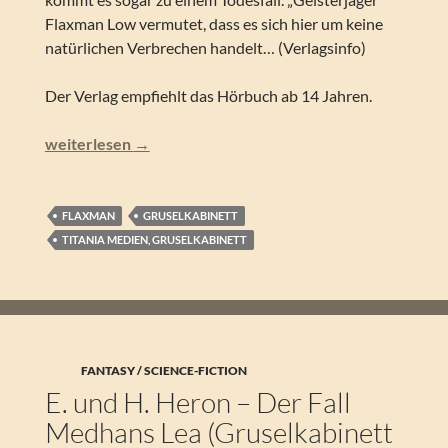
Flaxman Low vermutet, dass es sich hier um keine
natürlichen Verbrechen handelt… (Verlagsinfo)
Der Verlag empfiehlt das Hörbuch ab 14 Jahren.
E. und H. Heron – Flaxman Low – Der Fall Baelbrow (Grus
weiterlesen
→
FLAXMAN
GRUSELKABINETT
TITANIA MEDIEN, GRUSELKABINETT
FANTASY / SCIENCE-FICTION
E. und H. Heron – Der Fall
Medhans Lea (Gruselkabinett