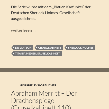
Die Serie wurde mit dem „Blauen Karfunkel“ der
Deutschen Sherlock Holmes-Gesellschaft
ausgezeichnet.
Conan Doyle /Marc Gruppe / Herman Cyril McNeile – Got
weiterlesen
→
DR. WATSON
GRUSELKABINETT
SHERLOCK HOLMES
TITANIA MEDIEN, GRUSELKABINETT
HÖRSPIELE / HÖRBÜCHER
Abraham Merritt – Der
Drachenspiegel
(Gruselkabinett 110)