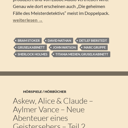
Genau wie dort erscheinen auch „Die geheimen
Fälle des Meisterdetektivs“ meist im Doppelpack.
Sherlock Holmes – Walpurgisnacht (Die geheimen Fälle d
weiterlesen
→
BRAM STOKER
DAVID NATHAN
DETLEF BIERSTEDT
GRUSELKABINETT
JOHN WATSON
MARC GRUPPE
SHERLOCK HOLMES
TITANIA MEDIEN, GRUSELKABINETT
HÖRSPIELE / HÖRBÜCHER
Askew, Alice & Claude –
Aylmer Vance – Neue
Abenteuer eines
Geistersehers – Teil 2