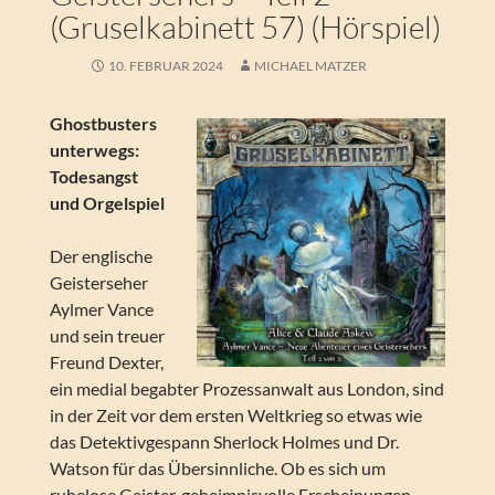
(Gruselkabinett 57) (Hörspiel)
10. FEBRUAR 2024
MICHAEL MATZER
Ghostbusters
unterwegs:
Todesangst
und Orgelspiel
Der englische
Geisterseher
Aylmer Vance
und sein treuer
Freund Dexter,
ein medial begabter Prozessanwalt aus London, sind
in der Zeit vor dem ersten Weltkrieg so etwas wie
das Detektivgespann Sherlock Holmes und Dr.
Watson für das Übersinnliche. Ob es sich um
ruhelose Geister, geheimnisvolle Erscheinungen,