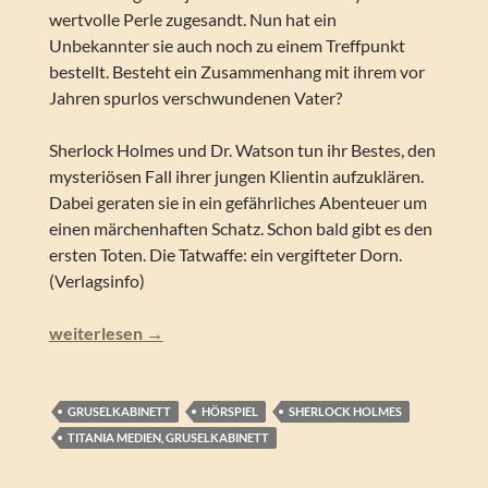
wertvolle Perle zugesandt. Nun hat ein
Unbekannter sie auch noch zu einem Treffpunkt
bestellt. Besteht ein Zusammenhang mit ihrem vor
Jahren spurlos verschwundenen Vater?
Sherlock Holmes und Dr. Watson tun ihr Bestes, den
mysteriösen Fall ihrer jungen Klientin aufzuklären.
Dabei geraten sie in ein gefährliches Abenteuer um
einen märchenhaften Schatz. Schon bald gibt es den
ersten Toten. Die Tatwaffe: ein vergifteter Dorn.
(Verlagsinfo)
Marc Gruppe – Das Zeichen der Vier (Sherlock Holmes – 
weiterlesen
→
GRUSELKABINETT
HÖRSPIEL
SHERLOCK HOLMES
TITANIA MEDIEN, GRUSELKABINETT