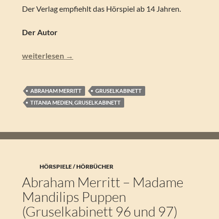
Der Verlag empfiehlt das Hörspiel ab 14 Jahren.
Der Autor
Abraham Merritt – Der Drachenspiegel (Gruselkabinett 
weiterlesen
→
ABRAHAM MERRITT
GRUSELKABINETT
TITANIA MEDIEN, GRUSELKABINETT
HÖRSPIELE / HÖRBÜCHER
Abraham Merritt – Madame
Mandilips Puppen
(Gruselkabinett 96 und 97)