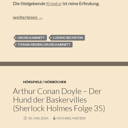
Die titelgebende
Kreatur
ist reine Erfindung.
Ludwig Bechstein – Furia Infernalis (Gruselkabinett 177)
weiterlesen
→
GRUSELKABINETT
LUDWIG BECHSTEIN
TITANIA MEDIEN, GRUSELKABINETT
HÖRSPIELE / HÖRBÜCHER
Arthur Conan Doyle – Der
Hund der Baskervilles
(Sherlock Holmes Folge 35)
30. MAI 2024
MICHAEL MATZER