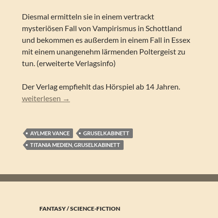
Diesmal ermitteln sie in einem vertrackt
mysteriösen Fall von Vampirismus in Schottland
und bekommen es außerdem in einem Fall in Essex
mit einem unangenehm lärmenden Poltergeist zu
tun. (erweiterte Verlagsinfo)
Der Verlag empfiehlt das Hörspiel ab 14 Jahren.
Askew, Alice & Claude – Aylmer Vance – Neue Abenteuer ein
weiterlesen
→
AYLMER VANCE
GRUSELKABINETT
TITANIA MEDIEN, GRUSELKABINETT
FANTASY / SCIENCE-FICTION