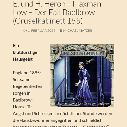
E. und H. Heron – Flaxman
Low – Der Fall Baelbrow
(Gruselkabinett 155)
1. FEBRUAR 2024
MICHAEL MATZER
Ein
blutdürstiger
Hausgeist
England 1895:
Seltsame
Begebenheiten
sorgen in
Baelbrow-
House für
Angst und Schrecken. In nächtlicher Stunde werden
die Hausbewohner angegriffen und schließlich
kommt es sogar zu einem Todesfall. „Geisterjäger“