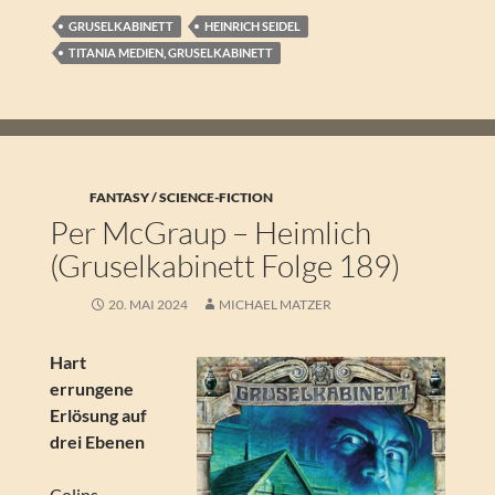
GRUSELKABINETT
HEINRICH SEIDEL
TITANIA MEDIEN, GRUSELKABINETT
FANTASY / SCIENCE-FICTION
Per McGraup – Heimlich
(Gruselkabinett Folge 189)
20. MAI 2024
MICHAEL MATZER
Hart
errungene
Erlösung auf
drei Ebenen
Colins