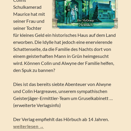
Schulkamerad
Maurice hat mit
seiner Frau und
seiner Tochter
für kleines Geld ein historisches Haus auf dem Land
erworben. Die Idylle hat jedoch eine enervierende
Schattenseite, da die Familie des Nachts dort von
einem geisterhaften Mann in Grün heimgesucht
wird. Können Colin und Alwyne der Familie helfen,
den Spuk zu bannen?
Dies ist das bereits siebte Abenteuer von Alwyne
und Colin Hargreaves, unserem sympathischen
Geisterjäger-Ermittler-Team um Gruselkabinett …
(erweiterte Verlagsinfo)
Der Verlag empfiehlt das Hörbuch ab 14 Jahren.
Per McGraup – Heimlich (Gruselkabinett Folge 189)
weiterlesen
→