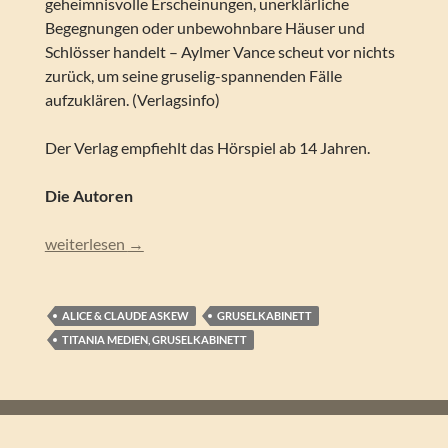
geheimnisvolle Erscheinungen, unerklärliche
Begegnungen oder unbewohnbare Häuser und
Schlösser handelt – Aylmer Vance scheut vor nichts
zurück, um seine gruselig-spannenden Fälle
aufzuklären. (Verlagsinfo)
Der Verlag empfiehlt das Hörspiel ab 14 Jahren.
Die Autoren
Alice & Claude Askew – Aylmer Vance – Abenteuer eines Gei
weiterlesen
→
ALICE & CLAUDE ASKEW
GRUSELKABINETT
TITANIA MEDIEN, GRUSELKABINETT