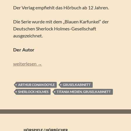
Der Verlag empfiehlt das Hörbuch ab 12 Jahren.
Die Serie wurde mit dem „Blauen Karfunkel“ der
Deutschen Sherlock Holmes-Gesellschaft
ausgezeichnet.
Der Autor
Arthur Conan Doyle – Der Hund der Baskervilles (Sherlock
weiterlesen
→
ARTHUR CONAN DOYLE
GRUSELKABINETT
SHERLOCK HOLMES
TITANIA MEDIEN, GRUSELKABINETT
HÖRSPIELE / HÖRBÜCHER