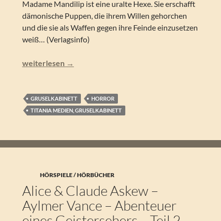
Madame Mandilip ist eine uralte Hexe. Sie erschafft
dämonische Puppen, die ihrem Willen gehorchen
und die sie als Waffen gegen ihre Feinde einzusetzen
weiß… (Verlagsinfo)
Abraham Merritt – Madame Mandilips Puppen (Gruselkab
weiterlesen
→
GRUSELKABINETT
HORROR
TITANIA MEDIEN, GRUSELKABINETT
HÖRSPIELE / HÖRBÜCHER
Alice & Claude Askew –
Aylmer Vance – Abenteuer
eines Geistersehers – Teil 2