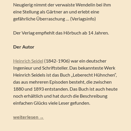
Neugierig nimmt der verwaiste Wendelin bei ihm
eine Stellung als Gärtner an und erlebt eine
gefährliche Überraschung … (Verlagsinfo)
Der Verlag empfiehlt das Hörbuch ab 14 Jahren.
Der Autor
Heinrich Seidel
(1842-1906) war ein deutscher
Ingenieur und Schriftsteller. Das bekannteste Werk
Heinrich Seidels ist das Buch „Leberecht Hühnchen“,
das aus mehreren Episoden besteht, die zwischen
1880 und 1893 entstanden. Das Buch ist auch heute
noch erhältlich und hat durch die Beschreibung
einfachen Glücks viele Leser gefunden.
Heinrich Seidel – Der Hexenmeister (Gruselkabinett 188
weiterlesen
→