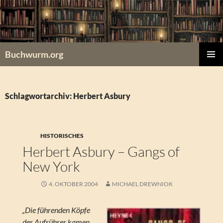
Zum
Inhalt
springen
Buchwurm.org
PRIMÄR
MENÜ
Schlagwortarchiv: Herbert Asbury
HISTORISCHES
Herbert Asbury – Gangs of
New York
4. OKTOBER 2004
MICHAEL DREWNIOK
„Die führenden Köpfe
der Aufrührer kamen