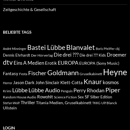
Zeitgeschichte & Gesellschaft
BELIEBTE TAGS
Blanvalet
Bastei Lübbe
André Minninger
Boris Pfeiffer
cbj
Die drei ???
Droemer
Dennis Ehrhardt
Die drei ??? Kids
Der Hörverlag
dtv
EUROPA
Eins A Medien
Erotik
EUROPA (Sony Music)
Heyne
Goldmann
Fischer
Fantasy
Festa
Gruselkabinett
Knaur
kosmos
Klett-Cotta
Jason Dark
John Sinclair
Horror
Piper
Lübbe Audio
Lübbe
Perry Rhodan
Krimi
Penguin
Rowohlt
SF
Sex
Silber Edition
Random House Audio
Science Fiction
Thriller
Titania Medien, Gruselkabinett
Ulf Blanck
Stefan Wolf
TKKG
Ullstein
LOGIN