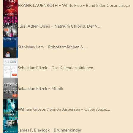
FRANK LAUENROTH – White Fire – Band 2 der Corona Saga
Jussi Adler-Olsen – Natrium Chlorid. Der 9.…
Stanislaw Lem – Robotermärchen &…
Sebastian Fitzek – Das Kalendermädchen
Sebastian Fitzek – Mimik
William Gibson / Simon Jaspersen – Cyberspace.…
James P. Blaylock – Brunnenkinder