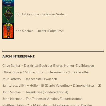
John O’Donohue – Echo der Seele.…
John Sinclair – Luzifer (Folge 192)
AUCH INTERESSANT:
Clive Barker – Das dritte Buch des Blutes. Horror-Erzählungen
Oliver, Simon / Moore, Tony – Exterminators 1 – Käferkiller
Mur Lafferty – Das sechste Erwachen
Saintcrow, Lilith – Höllenritt (Dante Valentine – Dämonenjägerin 2)
John Sinclair – Hexenküsse (Sonderedition 4)
John Norman – The Totems of Abydos. Zukunftsroman
Meißner, Tobias O. – Mann, der nicht geboren wurde; Der (Im