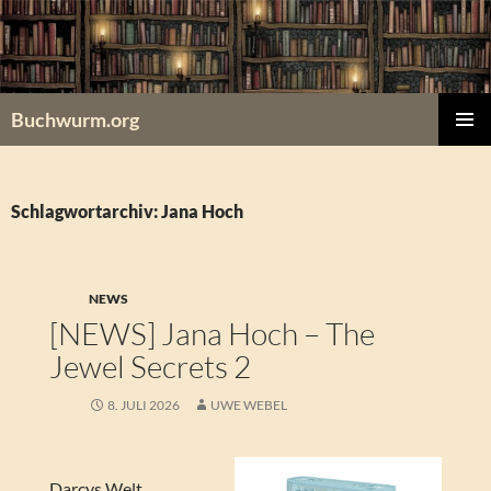
Zum
Inhalt
springen
Buchwurm.org
PRIMÄR
MENÜ
Schlagwortarchiv: Jana Hoch
NEWS
[NEWS] Jana Hoch – The
Jewel Secrets 2
8. JULI 2026
UWE WEBEL
Darcys Welt