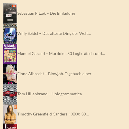
Sebastian Fitzek – Die Einladung
Willy Seidel – Das älteste Ding der Welt…
Manuel Garand – Murdoku. 80 Logikrätsel rund…
Fiona Albrecht – Blowjob. Tagebuch einer…
Tom Hillenbrand – Hologrammatica
Timothy Greenfield-Sanders – XXX: 30…