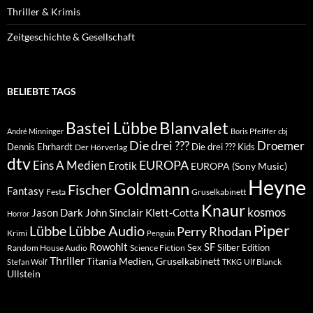
Thriller & Krimis
Zeitgeschichte & Gesellschaft
BELIEBTE TAGS
Blanvalet
Bastei Lübbe
André Minninger
Boris Pfeiffer
cbj
Die drei ???
Droemer
Dennis Ehrhardt
Die drei ??? Kids
Der Hörverlag
dtv
EUROPA
Eins A Medien
Erotik
EUROPA (Sony Music)
Heyne
Goldmann
Fischer
Fantasy
Festa
Gruselkabinett
Knaur
kosmos
Klett-Cotta
Jason Dark
John Sinclair
Horror
Piper
Lübbe Audio
Lübbe
Perry Rhodan
Krimi
Penguin
Rowohlt
SF
Sex
Silber Edition
Random House Audio
Science Fiction
Thriller
Titania Medien, Gruselkabinett
Ulf Blanck
Stefan Wolf
TKKG
Ullstein