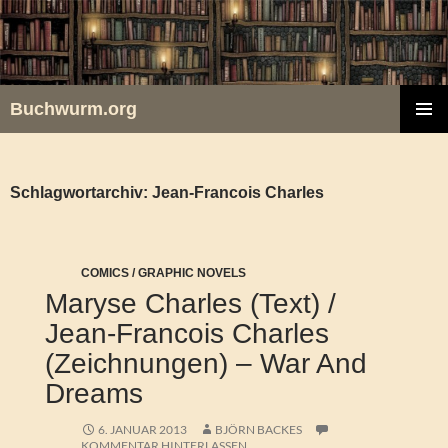
Zum
Inhalt
springen
Buchwurm.org
PRIMÄR
MENÜ
Schlagwortarchiv: Jean-Francois Charles
COMICS / GRAPHIC NOVELS
Maryse Charles (Text) /
Jean-Francois Charles
(Zeichnungen) – War And
Dreams
6. JANUAR 2013
BJÖRN BACKES
KOMMENTAR HINTERLASSEN