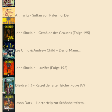
Ali, Tariq – Sultan von Palermo, Der
John Sinclair – Gemälde des Grauens (Folge 195)
Lee Child & Andrew Child – Der 8. Mann…
John Sinclair – Luzifer (Folge 192)
Die drei !!! – Rätsel der alten Eiche (Folge 97)
Jason Dark – Horrortrip zur Schönheitsfarm…