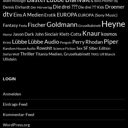
André Minninger
Boris Pfeiffer
cbj
Die drei ???
Droemer
Dennis Ehrhardt
Die drei ??? Kids
Der Hörverlag
dtv
EUROPA
Eins A Medien
Erotik
EUROPA (Sony Music)
Heyne
Goldmann
Fischer
Fantasy
Festa
Gruselkabinett
Knaur
kosmos
Klett-Cotta
Jason Dark
John Sinclair
Horror
Piper
Lübbe Audio
Lübbe
Perry Rhodan
Krimi
Penguin
Rowohlt
SF
Sex
Silber Edition
Random House Audio
Science Fiction
Thriller
Titania Medien, Gruselkabinett
Ulf Blanck
Stefan Wolf
TKKG
Ullstein
LOGIN
Anmelden
Eintrags-Feed
Kommentar-Feed
WordPress.org