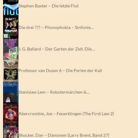
Stephen Baxter – Die letzte Flut
Die drei ??? – Phonophobia – Sinfonie…
J. G. Ballard – Der Garten der Zeit. Die…
Professor van Dusen 6 – Die Perlen der Kali
Stanislaw Lem – Robotermärchen &…
Abercrombie, Joe – Feuerklingen (The First Law 2)
Shocker, Dan – Dämonen (Larry Brent, Band 27)