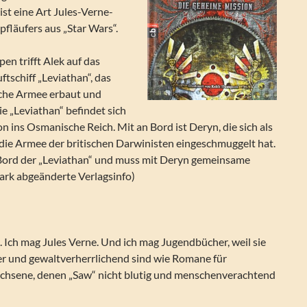
ist eine Art Jules-Verne-
fläufers aus „Star Wars“.
en trifft Alek auf das
ftschiff „Leviathan“, das
ische Armee erbaut und
e „Leviathan“ befindet sich
n ins Osmanische Reich. Mit an Bord ist Deryn, die sich als
 die Armee der britischen Darwinisten eingeschmuggelt hat.
n Bord der „Leviathan“ und muss mit Deryn gemeinsame
ark abgeänderte Verlagsinfo)
 Ich mag Jules Verne. Und ich mag Jugendbücher, weil sie
ter und gewaltverherrlichend sind wie Romane für
chsene, denen „Saw“ nicht blutig und menschenverachtend