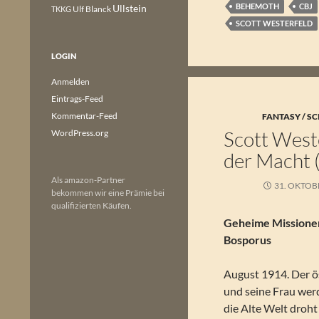
BEHEMOTH
CBJ
Ullstein
Ulf Blanck
TKKG
SCOTT WESTERFELD
LOGIN
Anmelden
Eintrags-Feed
Kommentar-Feed
FANTASY / SC
Scott West
WordPress.org
der Macht 
Als amazon-Partner
31. OKTOB
bekommen wir eine Prämie bei
qualifizierten Käufen.
Geheime Missionen
Bosporus
August 1914. Der ö
und seine Frau wer
die Alte Welt droht