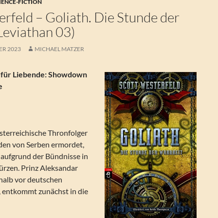
IENCE-FICTION
rfeld – Goliath. Die Stunde der
Leviathan 03)
ER 2023
MICHAEL MATZER
für Liebende: Showdown
e
sterreichische Thronfolger
den von Serben ermordet,
 aufgrund der Bündnisse in
ürzen. Prinz Aleksandar
 halb vor deutschen
, entkommt zunächst in die