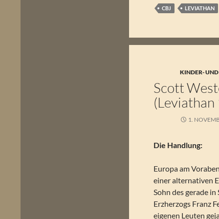
CBJ
LEVIATHAN
KINDER- UND
Scott West
(Leviathan 
1. NOVEMB
Die Handlung:
Europa am Vorabend
einer alternativen 
Sohn des gerade in
Erzherzogs Franz F
eigenen Leuten gejag