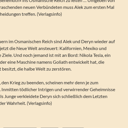
ehemoth« ins Osmanische Reich zu leiten … Umgeben von
rraschenden neuen Verbündeten muss Alek zum ersten Mal
heidungen treffen. (Verlagsinfo)
ern im Osmanischen Reich sind Alek und Deryn wieder auf
e jetzt die Neue Welt ansteuert: Kalifornien, Mexiko und
 Ziele. Und noch jemand ist mit an Bord: Nikola Tesla, ein
, der eine Maschine namens Goliath entwickelt hat, die
 besitzt, die halbe Welt zu zerstören.
den Krieg zu beenden, scheinen mehr denn je zum
t. Inmitten tödlicher Intrigen und verwirrender Geheimnisse
ls Junge verkleidete Deryn sich schließlich dem Letzten
 der Wahrheit. (Verlagsinfo)
 Goliath. Die Stunde der Wahrheit (Leviathan 03)