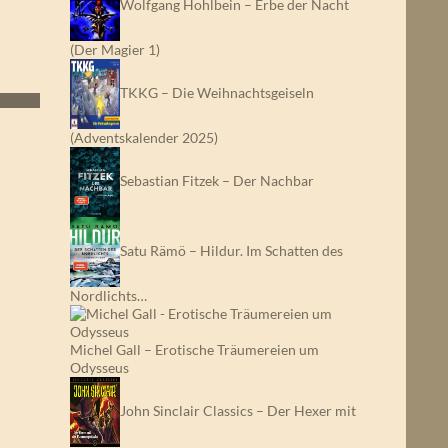
Wolfgang Hohlbein – Erbe der Nacht
(Der Magier 1)
TKKG – Die Weihnachtsgeiseln
(Adventskalender 2025)
Sebastian Fitzek – Der Nachbar
Satu Rämö – Hildur. Im Schatten des
Nordlichts…
Michel Gall – Erotische Träumereien um
Odysseus
John Sinclair Classics – Der Hexer mit