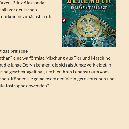
ürzen. Prinz Aleksandar
 halb vor deutschen
, entkommt zunächst in die
t das britische
iathan“, eine walförmige Mischung aus Tier und Maschine,
t die junge Deryn kennen, die sich als Junge verkleidet in
marine geschmuggelt hat, um hier ihren Lebenstraum vom
lichen. Können sie gemeinsam den Verfolgern entgehen und
gskatastrophe abwenden?
 Behemoth. Im Labyrinth der Macht (Leviathan 2)