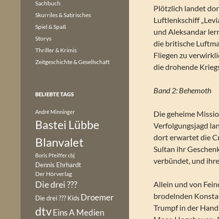
Sachbuch
Plötzlich landet dor
Skurriles & Satirisches
Luftlenkschiff „Lev
Spiel & Spaß
und Aleksandar lern
Storys
die britische Luft
Thriller & Krimis
Fliegen zu verwirk
Zeitgeschichte & Gesellschaft
die drohende Krieg
Band 2: Behemoth
BELIEBTE TAGS
André Minninger
Die geheime Missio
Bastei Lübbe
Verfolgungsjagd lan
dort erwartet die C
Blanvalet
Sultan ihr Geschenk
Boris Pfeiffer
cbj
verbündet, und ihre
Dennis Ehrhardt
Der Hörverlag
Die drei ???
Allein und von Fein
brodelnden Konstan
Droemer
Die drei ??? Kids
Trumpf in der Hand:
dtv
Eins A Medien