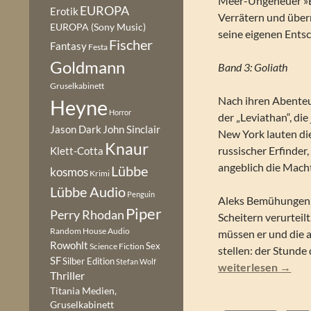
Meer-Ungeheuer »B
EUROPA
Erotik
Verrätern und übe
EUROPA (Sony Music)
seine eigenen Entsc
Fischer
Fantasy
Festa
Goldmann
Band 3: Goliath
Gruselkabinett
Nach ihren Abenteu
Heyne
Horror
der „Leviathan“, di
Jason Dark
John Sinclair
New York lauten die
Knaur
russischer Erfinder
Klett-Cotta
angeblich die Macht
Lübbe
kosmos
Krimi
Lübbe Audio
Penguin
Aleks Bemühungen, 
Piper
Perry Rhodan
Scheitern verurteil
Random House Audio
müssen er und die a
Rowohlt
Sex
Science Fiction
stellen: der Stunde
SF
Silber Edition
Stefan Wolf
Scott Westerfeld –
weiterlesen
→
Thriller
Titania Medien,
Gruselkabinett