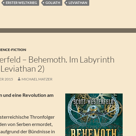
ERSTER WELTKRIEG
GOLIATH
LEVIATHAN
IENCE-FICTION
erfeld – Behemoth. Im Labyrinth
(Leviathan 2)
ER 2015
MICHAEL MATZER
 und eine Revolution am
sterreichische Thronfolger
den von Serben ermordet,
 aufgrund der Bündnisse in