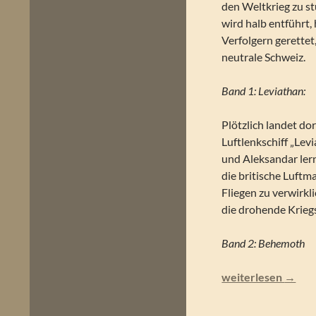
den Weltkrieg zu st
wird halb entführt,
Verfolgern gerettet
neutrale Schweiz.
Band 1: Leviathan:
Plötzlich landet dor
Luftlenkschiff „Lev
und Aleksandar lern
die britische Luft
Fliegen zu verwirk
die drohende Krie
Band 2: Behemoth
Scott Westerfeld –
weiterlesen
→