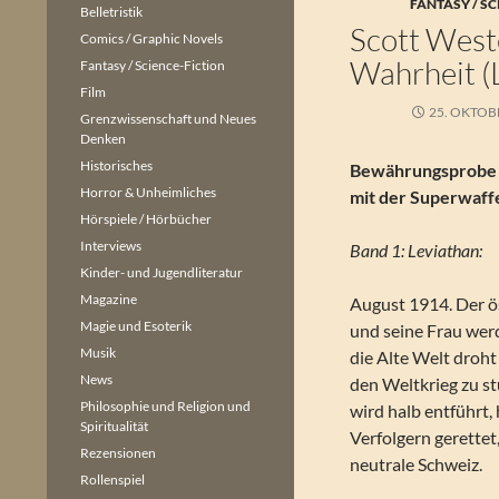
FANTASY / SC
Belletristik
Scott Weste
Comics / Graphic Novels
Wahrheit (
Fantasy / Science-Fiction
Film
25. OKTOB
Grenzwissenschaft und Neues
Denken
Historisches
Bewährungsprobe 
Horror & Unheimliches
mit der Superwaff
Hörspiele / Hörbücher
Interviews
Band 1: Leviathan:
Kinder- und Jugendliteratur
Magazine
August 1914. Der ö
Magie und Esoterik
und seine Frau wer
Musik
die Alte Welt droht
News
den Weltkrieg zu st
Philosophie und Religion und
wird halb entführt,
Spiritualität
Verfolgern gerettet
Rezensionen
neutrale Schweiz.
Rollenspiel