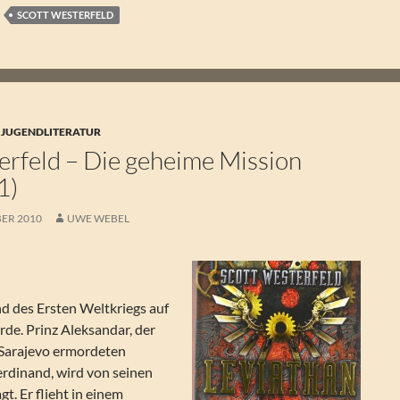
SCOTT WESTERFELD
 JUGENDLITERATUR
erfeld – Die geheime Mission
1)
ER 2010
UWE WEBEL
 des Ersten Weltkriegs auf
Erde. Prinz Aleksandar, der
 Sarajevo ermordeten
erdinand, wird von seinen
t. Er flieht in einem