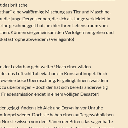
t das britische
iathan“, eine walförmige Mischung aus Tier und Maschine,
t die junge Deryn kennen, die sich als Junge verkleidet in
marine geschmuggelt hat, um hier ihren Lebenstraum vom
lichen. Können sie gemeinsam den Verfolgern entgehen und
skatastrophe abwenden? (Verlagsinfo)
n der Leviathan geht weiter! Nach einer wilden
det das Luftschiff »Leviathan« in Konstantinopel. Doch
rew eine böse Überraschung: Es gelingt ihnen zwar, dem
 zu überbringen – doch der hat sich bereits anderweitig
 Friedensmission endet in einem völligen Desaster!
den gejagt, finden sich Alek und Deryn im vor Unruhe
tinopel wieder. Doch sie haben einen außergewöhnlichen
 Nur sie wissen von den Plänen der Briten, das sagenhafte