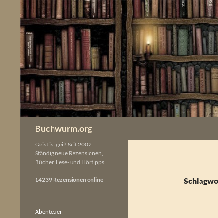
Zum
Inhalt
springen
Buchwurm.org
Geist ist geil! Seit 2002 –
Ständig neue Rezensionen,
Bücher, Lese- und Hörtipps
14239 Rezensionen online
Schlagwor
Abenteuer