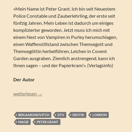
»Mein Name ist Peter Grant. Ich bin seit Neuestem
Police Constable und Zauberlehrling, der erste seit
fünfzig Jahren. Mein Leben ist dadurch um einiges
komplizierter geworden. Jetzt muss ich mich mit
einem Nest von Vampiren in Purley herumschlagen,
einen Waffenstillstand zwischen Themsegott und
Themsegöttin herbeiführen, Leichen in Covent
Garden ausgraben. Ziemlich anstrengend, kann ich
Ihnen sagen – und der Papierkram!«. (Verlagsinfo)
Der Autor
Ben Aaronovitch – Die Flüsse von London (Peter Grant 01)
weiterlesen
→
BEN AARONOVITCH
DTV
EROTIK
LONDON
MAGIE
PETER GRANT