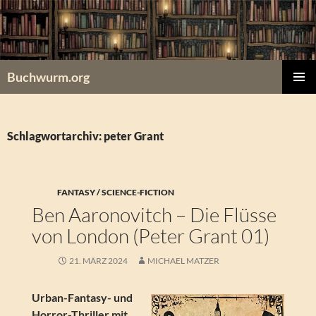
Zum
Inhalt
springen
Buchwurm.org
PRIMÄR
MENÜ
Schlagwortarchiv: peter Grant
FANTASY / SCIENCE-FICTION
Ben Aaronovitch – Die Flüsse
von London (Peter Grant 01)
21. MÄRZ 2024
MICHAEL MATZER
Urban-Fantasy- und
Horror-Thriller mit