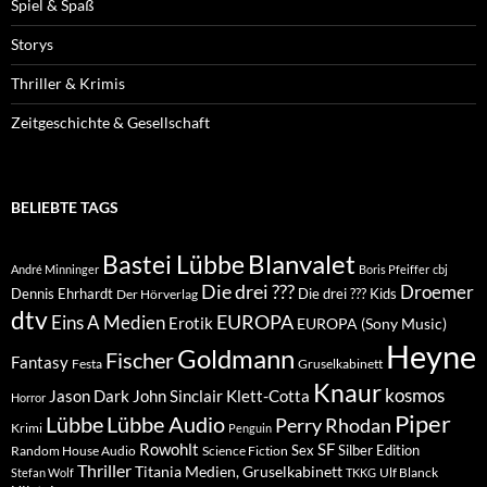
Spiel & Spaß
Storys
Thriller & Krimis
Zeitgeschichte & Gesellschaft
BELIEBTE TAGS
Blanvalet
Bastei Lübbe
André Minninger
Boris Pfeiffer
cbj
Die drei ???
Droemer
Dennis Ehrhardt
Die drei ??? Kids
Der Hörverlag
dtv
EUROPA
Eins A Medien
Erotik
EUROPA (Sony Music)
Heyne
Goldmann
Fischer
Fantasy
Festa
Gruselkabinett
Knaur
kosmos
Klett-Cotta
Jason Dark
John Sinclair
Horror
Piper
Lübbe Audio
Lübbe
Perry Rhodan
Krimi
Penguin
Rowohlt
SF
Sex
Silber Edition
Random House Audio
Science Fiction
Thriller
Titania Medien, Gruselkabinett
Ulf Blanck
Stefan Wolf
TKKG