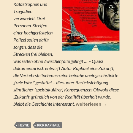
Katastrophen und
Tragödien
verwandelt. Drei-
Personen-Streifen
einer hochgerüsteten
Polizei sollen dafür
sorgen, dass die
Strecken frei bleiben,
was selten ohne Zwischenfälle gelingt … – Quasi
dokumentarisch entwirft Autor Raphael eine Zukunft,
die Verkehrsteilnehmern eine beinahe uneingeschränkte
‚freie Fahrt‘ gestattet – dies unter Berücksichtigung
sämtlicher (spektakulärer) Konsequenzen: Obwohl diese
‚Zukunft‘ gründlich von der Realität überholt wurde,
Rick Raphael – Die fliege
bleibt die Geschichte interessant.
weiterlesen
→
HEYNE
RICK RAPHAEL