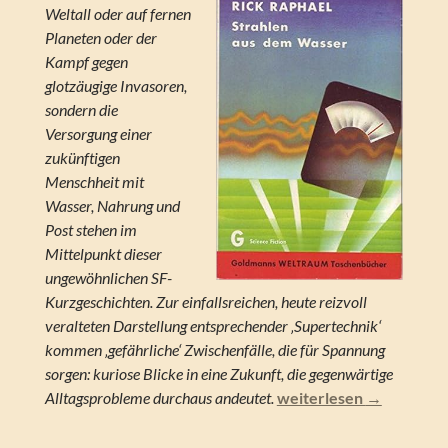
Weltall oder auf fernen
Planeten oder der
Kampf gegen
glotzäugige Invasoren,
sondern die
Versorgung einer
zukünftigen
Menschheit mit
Wasser, Nahrung und
Post stehen im
Mittelpunkt dieser
ungewöhnlichen SF-
Kurzgeschichten. Zur einfallsreichen, heute reizvoll
veralteten Darstellung entsprechender ‚Supertechnik‘
kommen ‚gefährliche‘ Zwischenfälle, die für Spannung
sorgen: kuriose Blicke in eine Zukunft, die gegenwärtige
Rick Raphael – Strahle
Alltagsprobleme durchaus andeutet.
weiterlesen
→