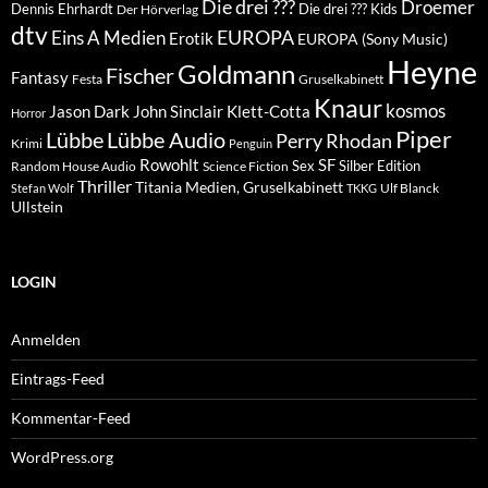
Die drei ???
Droemer
Dennis Ehrhardt
Die drei ??? Kids
Der Hörverlag
dtv
EUROPA
Eins A Medien
Erotik
EUROPA (Sony Music)
Heyne
Goldmann
Fischer
Fantasy
Festa
Gruselkabinett
Knaur
kosmos
Klett-Cotta
Jason Dark
John Sinclair
Horror
Piper
Lübbe Audio
Lübbe
Perry Rhodan
Krimi
Penguin
Rowohlt
SF
Sex
Silber Edition
Random House Audio
Science Fiction
Thriller
Titania Medien, Gruselkabinett
Ulf Blanck
Stefan Wolf
TKKG
Ullstein
LOGIN
Anmelden
Eintrags-Feed
Kommentar-Feed
WordPress.org