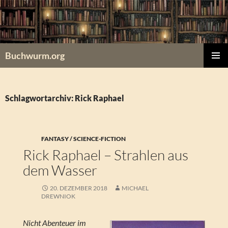
Zum
Inhalt
springen
Buchwurm.org
PRIMÄR
MENÜ
Schlagwortarchiv: Rick Raphael
FANTASY / SCIENCE-FICTION
Rick Raphael – Strahlen aus
dem Wasser
20. DEZEMBER 2018
MICHAEL
DREWNIOK
Nicht Abenteuer im