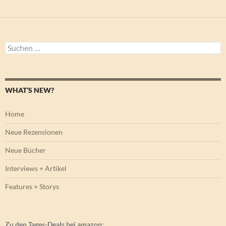
Suchen
nach:
WHAT’S NEW?
Home
Neue Rezensionen
Neue Bücher
Interviews + Artikel
Features + Storys
Zu den Tages-Deals bei amazon: