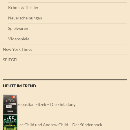
Krimis & Thriller
Neuerscheinungen
Spielwaren
Videospiele
New York Times
SPIEGEL
HEUTE IM TREND
Sebastian Fitzek – Die Einladung
Lee Child und Andrew Child – Der Sündenbock…