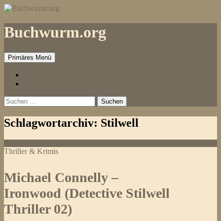
Zum
Inhalt
springen
Buchwurm.org
Primäres Menü
Impressum
Kontakt
Suchen
nach:
Schlagwortarchiv: Stilwell
Thriller & Krimis
Michael Connelly –
Ironwood (Detective Stilwell
Thriller 02)