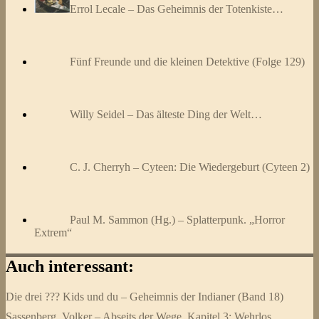
Errol Lecale – Das Geheimnis der Totenkiste…
Fünf Freunde und die kleinen Detektive (Folge 129)
Willy Seidel – Das älteste Ding der Welt…
C. J. Cherryh – Cyteen: Die Wiedergeburt (Cyteen 2)
Paul M. Sammon (Hg.) – Splatterpunk. „Horror
Extrem“
Auch interessant:
Die drei ??? Kids und du – Geheimnis der Indianer (Band 18)
Sassenberg, Volker – Abseits der Wege. Kapitel 3: Wehrlos