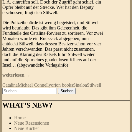
L.A. eintreffen soll. Doch der Zugriff geht schief, ein
Opfer bleibt auf der Strecke. Wer hat den Deputy
erschossen, fragt sich Stilwell.
Die Polizeibehörde ist wenig begeistert, und Stilwell
wird beurlaubt. Das gibt ihm Gelegenheit, die
Fundstelle des Catalina-Reviers zu sortieren. Vor zwei
Monaten wurde ein Rucksack abgegeben, nun
entdeckt Stilwell, dass dessen Besitzer schon vor vier
Jahren verschwanden. Das passt nicht zusammen,
doch die Klärung des Rätsels führt Stilwell weiter –
und auf die Spur eines gnadenlosen Killers auf der
Insel… (abgewandelte Verlagsinfo)
Michael
weiterlesen
→
Connelly
Catalina
Michael Connelly
orion books
Sinaloa
Stilwell
–
Suchen
Ironwood
nach:
(Detective
Stilwell
WHAT’S NEW?
Thriller
02)
Home
Neue Rezensionen
Neue Bücher