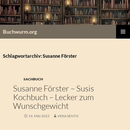
Zum
Inhalt
springen
Buchwurm.org
PRIMÄR
MENÜ
Schlagwortarchiv: Susanne Förster
SACHBUCH
Susanne Förster – Susis
Kochbuch – Lecker zum
Wunschgewicht
14. MAI 2023
VERA SENTIS