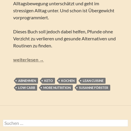
Alltagsbewegung unterschätzt und geht im
stressigen Alltag unter. Und schon ist Übergewicht
vorprogrammiert.
Dieses Buch soll jedoch dabei helfen, Pfunde ohne
Verzicht zu verlieren und gesunde Alternativen und
Routinen zu finden.
Susanne Förster – Susis Kochbuch – Lecker zum Wunsc
weiterlesen
→
ABNEHMEN
KETO
KOCHEN
LEAN CUISINE
LOW CARB
MORE NUTRITION
SUSANNE FÖRSTER
Suchen
nach: