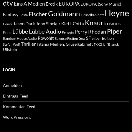
dtv
EUROPA
Eins A Medien
Erotik
EUROPA (Sony Music)
Heyne
Goldmann
Fischer
Fantasy
Festa
Gruselkabinett
Knaur
kosmos
Klett-Cotta
Jason Dark
John Sinclair
Horror
Piper
Lübbe Audio
Lübbe
Perry Rhodan
Krimi
Penguin
Rowohlt
SF
Sex
Silber Edition
Random House Audio
Science Fiction
Thriller
Titania Medien, Gruselkabinett
Ulf Blanck
Stefan Wolf
TKKG
Ullstein
LOGIN
Anmelden
Eintrags-Feed
Kommentar-Feed
WordPress.org