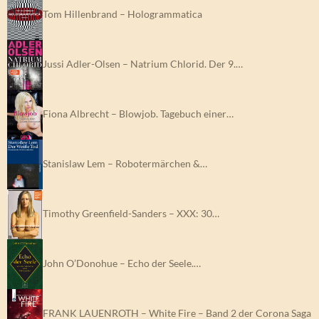
Tom Hillenbrand – Hologrammatica
Jussi Adler-Olsen – Natrium Chlorid. Der 9.…
Fiona Albrecht – Blowjob. Tagebuch einer…
Stanislaw Lem – Robotermärchen &…
Timothy Greenfield-Sanders – XXX: 30…
John O’Donohue – Echo der Seele.…
FRANK LAUENROTH – White Fire – Band 2 der Corona Saga