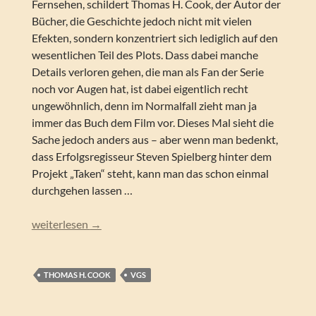
Fernsehen, schildert Thomas H. Cook, der Autor der
Bücher, die Geschichte jedoch nicht mit vielen
Efekten, sondern konzentriert sich lediglich auf den
wesentlichen Teil des Plots. Dass dabei manche
Details verloren gehen, die man als Fan der Serie
noch vor Augen hat, ist dabei eigentlich recht
ungewöhnlich, denn im Normalfall zieht man ja
immer das Buch dem Film vor. Dieses Mal sieht die
Sache jedoch anders aus – aber wenn man bedenkt,
dass Erfolgsregisseur Steven Spielberg hinter dem
Projekt „Taken“ steht, kann man das schon einmal
durchgehen lassen …
Thomas H. Cook – Taken – Wir sind nicht allein (Band 1)
weiterlesen
→
THOMAS H. COOK
VGS