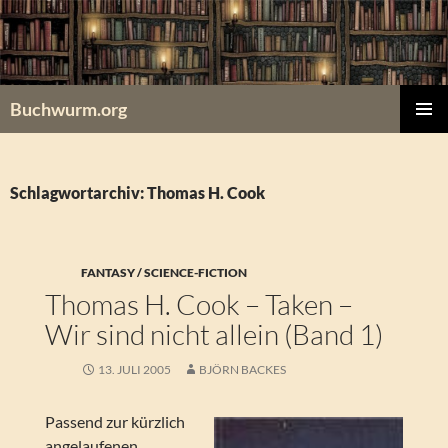
Zum
Inhalt
springen
Buchwurm.org
PRIMÄR
MENÜ
Schlagwortarchiv: Thomas H. Cook
FANTASY / SCIENCE-FICTION
Thomas H. Cook – Taken –
Wir sind nicht allein (Band 1)
13. JULI 2005
BJÖRN BACKES
Passend zur kürzlich
angelaufenen