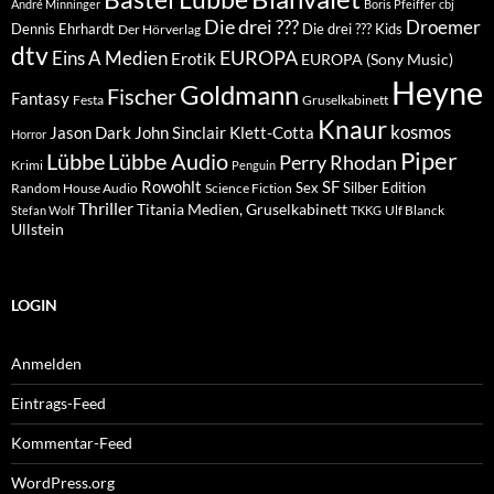
André Minninger
Boris Pfeiffer
cbj
Die drei ???
Droemer
Dennis Ehrhardt
Die drei ??? Kids
Der Hörverlag
dtv
EUROPA
Eins A Medien
Erotik
EUROPA (Sony Music)
Heyne
Goldmann
Fischer
Fantasy
Festa
Gruselkabinett
Knaur
kosmos
Klett-Cotta
Jason Dark
John Sinclair
Horror
Piper
Lübbe Audio
Lübbe
Perry Rhodan
Krimi
Penguin
Rowohlt
SF
Sex
Silber Edition
Random House Audio
Science Fiction
Thriller
Titania Medien, Gruselkabinett
Ulf Blanck
Stefan Wolf
TKKG
Ullstein
LOGIN
Anmelden
Eintrags-Feed
Kommentar-Feed
WordPress.org