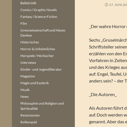
Belletristik
27. JUNI 2
Comics / Graphic Novels
Fantasy / Science-Fiction
Film
_Der wahre Horror
Grenzwissenschaft und Neues
Denken
Sechs „Gruselmärch
Historisches
Schriftsteller sein
Horror & Unheimliches
erzählen von den E
Hörspiele / Hörbücher
Vorfahren in Zeite
Interviews
und des Krieges aus
Kinder- und Jugendliteratur
auf: Engel, Teufel,
Magazine
anders sein? – der 
Magie und Esoterik
Musik
_Die Autoren_
News
Philosophie und Religion und
Als Autoren führt d
Spiritualität
auf. Doch werden w
Rezensionen
genannt. Aber das er
Rollenspiel