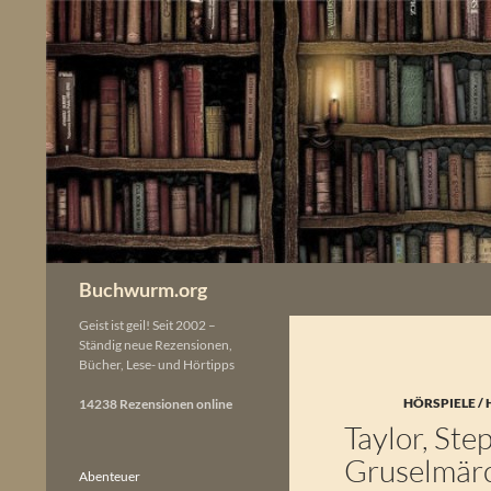
Zum
Inhalt
springen
Buchwurm.org
Geist ist geil! Seit 2002 –
Ständig neue Rezensionen,
Bücher, Lese- und Hörtipps
HÖRSPIELE /
14238 Rezensionen online
Taylor, Ste
Gruselmärc
Abenteuer