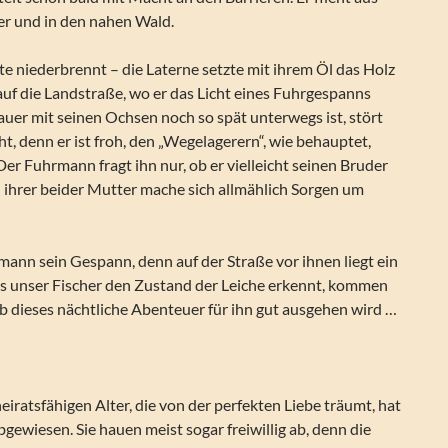
r und in den nahen Wald.
e niederbrennt – die Laterne setzte mit ihrem Öl das Holz
 auf die Landstraße, wo er das Licht eines Fuhrgespanns
Bauer mit seinen Ochsen noch so spät unterwegs ist, stört
ht, denn er ist froh, den „Wegelagerern“, wie behauptet,
Der Fuhrmann fragt ihn nur, ob er vielleicht seinen Bruder
 ihrer beider Mutter mache sich allmählich Sorgen um
ann sein Gespann, denn auf der Straße vor ihnen liegt ein
 unser Fischer den Zustand der Leiche erkennt, kommen
ob dieses nächtliche Abenteuer für ihn gut ausgehen wird …
heiratsfähigen Alter, die von der perfekten Liebe träumt, hat
bgewiesen. Sie hauen meist sogar freiwillig ab, denn die