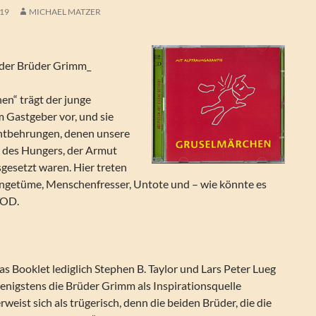
019
MICHAEL MATZER
 der Brüder Grimm_
en“ trägt der junge
em Gastgeber vor, und sie
ntbehrungen, denen unsere
n des Hungers, der Armut
gesetzt waren. Hier treten
 Ungetüme, Menschenfresser, Untote und – wie könnte es
TOD.
as Booklet lediglich Stephen B. Taylor und Lars Peter Lueg
enigstens die Brüder Grimm als Inspirationsquelle
weist sich als trügerisch, denn die beiden Brüder, die die