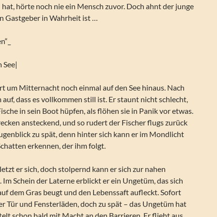
at, hörte noch nie ein Mensch zuvor. Doch ahnt der junge
in Gastgeber in Wahrheit ist …
en“_
m See|
hrt um Mitternacht noch einmal auf den See hinaus. Nach
m auf, dass es vollkommen still ist. Er staunt nicht schlecht,
sche in sein Boot hüpfen, als flöhen sie in Panik vor etwas.
recken ansteckend, und so rudert der Fischer flugs zurück
genblick zu spät, denn hinter sich kann er im Mondlicht
chatten erkennen, der ihm folgt.
etzt er sich, doch stolpernd kann er sich zur nahen
. Im Schein der Laterne erblickt er ein Ungetüm, das sich
auf dem Gras beugt und den Lebenssaft aufleckt. Sofort
her Tür und Fensterläden, doch zu spät – das Ungetüm hat
telt schon bald mit Macht an den Barrieren. Er flieht aus