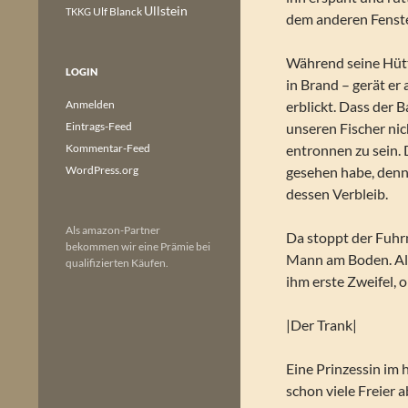
Ullstein
Ulf Blanck
TKKG
dem anderen Fenste
Während seine Hütt
LOGIN
in Brand – gerät er
Anmelden
erblickt. Dass der 
Eintrags-Feed
unseren Fischer nic
Kommentar-Feed
entronnen zu sein. 
WordPress.org
gesehen habe, denn
dessen Verbleib.
Als amazon-Partner
Da stoppt der Fuhrm
bekommen wir eine Prämie bei
Mann am Boden. Als
qualifizierten Käufen.
ihm erste Zweifel, 
|Der Trank|
Eine Prinzessin im 
schon viele Freier a