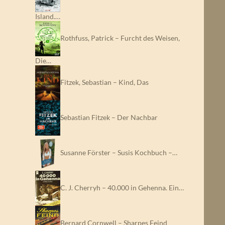
Island.…
Rothfuss, Patrick – Furcht des Weisen,
Die…
Fitzek, Sebastian – Kind, Das
Sebastian Fitzek – Der Nachbar
Susanne Förster – Susis Kochbuch –…
C. J. Cherryh – 40.000 in Gehenna. Ein…
Bernard Cornwell – Sharpes Feind