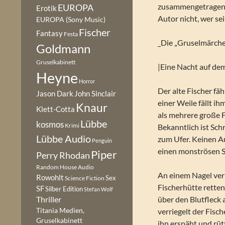
zusammengetragen h
EUROPA
Erotik
Autor nicht, wer se
EUROPA (Sony Music)
Fischer
Fantasy
Festa
_Die „Gruselmärch
Goldmann
Gruselkabinett
|Eine Nacht auf de
Heyne
Horror
Der alte Fischer fä
Jason Dark
John Sinclair
einer Weile fällt ih
Knaur
Klett-Cotta
als mehrere große Fi
Lübbe
kosmos
Krimi
Bekanntlich ist Sch
Lübbe Audio
zum Ufer. Keinen Au
Penguin
einen monströsen S
Piper
Perry Rhodan
Random House Audio
An einem Nagel verl
Rowohlt
Sex
Science Fiction
Fischerhütte retten
SF
Silber Edition
Stefan Wolf
über den Blutfleck 
Thriller
Titania Medien,
verriegelt der Fisc
Gruselkabinett
ihn erspäht und rüt