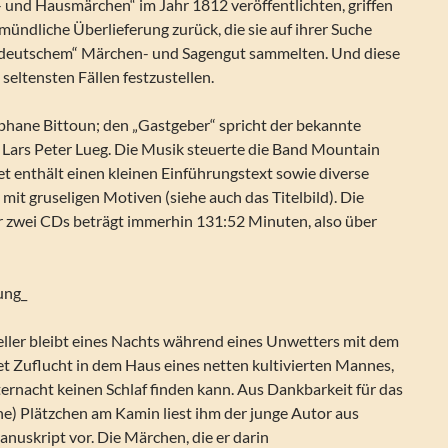
 und Hausmärchen“ im Jahr 1812 veröffentlichten, griffen
e mündliche Überlieferung zurück, die sie auf ihrer Suche
 deutschem“ Märchen- und Sagengut sammelten. Und diese
 seltensten Fällen festzustellen.
éphane Bittoun; den „Gastgeber“ spricht der bekannte
ars Peter Lueg. Die Musik steuerte die Band Mountain
let enthält einen kleinen Einführungstext sowie diverse
it gruseligen Motiven (siehe auch das Titelbild). Die
r zwei CDs beträgt immerhin 131:52 Minuten, also über
ung_
teller bleibt eines Nachts während eines Unwetters mit dem
det Zuflucht in dem Haus eines netten kultivierten Mannes,
ternacht keinen Schlaf finden kann. Aus Dankbarkeit für das
e) Plätzchen am Kamin liest ihm der junge Autor aus
nuskript vor. Die Märchen, die er darin