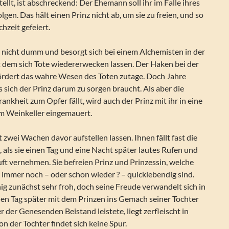
tellt, ist abschreckend: Der Ehemann soll ihr im Falle ihres
olgen. Das hält einen Prinz nicht ab, um sie zu freien, und so
hzeit gefeiert.
h nicht dumm und besorgt sich bei einem Alchemisten in der
mit dem sich Tote wiedererwecken lassen. Der Haken bei der
fördert das wahre Wesen des Toten zutage. Doch Jahre
 sich der Prinz darum zu sorgen braucht. Als aber die
ankheit zum Opfer fällt, wird auch der Prinz mit ihr in eine
im Weinkeller eingemauert.
 zwei Wachen davor aufstellen lassen. Ihnen fällt fast die
 als sie einen Tag und eine Nacht später lautes Rufen und
ft vernehmen. Sie befreien Prinz und Prinzessin, welche
mmer noch – oder schon wieder ? – quicklebendig sind.
ig zunächst sehr froh, doch seine Freude verwandelt sich in
inen Tag später mit dem Prinzen ins Gemach seiner Tochter
r der Genesenden Beistand leistete, liegt zerfleischt in
on der Tochter findet sich keine Spur.