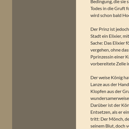
Bedingung, die sie s
Todes in die Gruft f
wird schon bald Hoc
Der Prinz ist jedoc
Stadt ein Elixier, 
Sache: Das Elixier 
vergehen, ohne dass
Pprinzessin einer Kr
vorbereitete Zelle 
Der weise König hat
Lanze aus der Hand,
Klopfen aus der Gru
wundersamerweise i
Darüber ist der Kön
Entsetzen, als er e
tritt: Der Mönch, de
seinem Blut, doch v