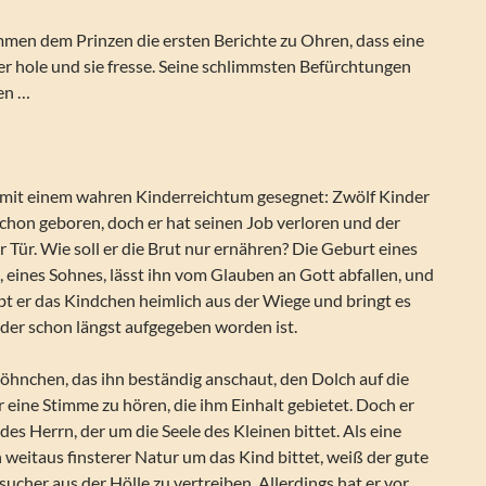
en dem Prinzen die ersten Berichte zu Ohren, dass eine
r hole und sie fresse. Seine schlimmsten Befürchtungen
gen …
 mit einem wahren Kinderreichtum gesegnet: Zwölf Kinder
chon geboren, doch er hat seinen Job verloren und der
r Tür. Wie soll er die Brut nur ernähren? Die Geburt eines
 eines Sohnes, lässt ihn vom Glauben an Gott abfallen, und
t er das Kindchen heimlich aus der Wiege und bringt es
 der schon längst aufgegeben worden ist.
öhnchen, das ihn beständig anschaut, den Dolch auf die
er eine Stimme zu hören, die ihm Einhalt gebietet. Doch er
des Herrn, der um die Seele des Kleinen bittet. Als eine
weitaus finsterer Natur um das Kind bittet, weiß der gute
cher aus der Hölle zu vertreiben. Allerdings hat er vor