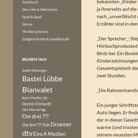
bekannten „Kinder-
Sachbuch
ja ihrerseits auf di
Skurriles & Satirisches
nach „unverfälscht
Spiel & Spaß
Erzähler sind in den
Storys
Thriller & Krimis
_Der Sprecher_: St
Zeitgeschichte & Gesellschaft
Hörbuchproduzent L
Birds bei. Ein Book
BELIEBTE TAGS
Kinderzeichnungen m
Gesamtspielzeit de
André Minninger
zwei Stunden.
Bastei Lübbe
Blanvalet
_Die Rahmenhandl
Boris Pfeiffer
cbj
Dennis Ehrhardt
Ein junger Schrifts
Der Hörverlag
Auto liegen. Er fin
Die drei ???
der in dieser Gewit
Droemer
Die drei ??? Kids
warme (und trocken
dtv
Eins A Medien
seinem neuesten Ma