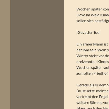
Wochen später komm
Hexe im Wald Kinde
sollen sich bestäti
|Gevatter Tod|
Ein armer Mann ist
hat ihm sein Weib s
Winter steht vor de
dreizehnten Kindes,
Wochen später raub
zum alten Friedhof,
Gerade als er dem S
Brust setzt, meint 
vertreibt den Engel 
weitere Stimme von 
Mann auch den Versu