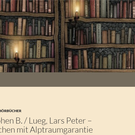
 HÖRBÜCHER
phen B. / Lueg, Lars Peter –
hen mit Alptraumgarantie