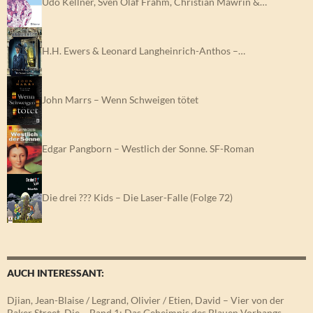
Udo Kellner, Sven Olaf Frahm, Christian Mawrin &…
H.H. Ewers & Leonard Langheinrich-Anthos –…
John Marrs – Wenn Schweigen tötet
Edgar Pangborn – Westlich der Sonne. SF-Roman
Die drei ??? Kids – Die Laser-Falle (Folge 72)
AUCH INTERESSANT:
Djian, Jean-Blaise / Legrand, Olivier / Etien, David – Vier von der
Baker Street, Die – Band 1: Das Geheimnis des Blauen Vorhangs