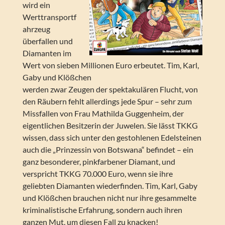
wird ein
Werttransportf
ahrzeug
überfallen und
Diamanten im
Wert von sieben Millionen Euro erbeutet. Tim, Karl,
Gaby und Klößchen
werden zwar Zeugen der spektakulären Flucht, von
den Räubern fehlt allerdings jede Spur – sehr zum
Missfallen von Frau Mathilda Guggenheim, der
eigentlichen Besitzerin der Juwelen. Sie lässt TKKG
wissen, dass sich unter den gestohlenen Edelsteinen
auch die „Prinzessin von Botswana“ befindet – ein
ganz besonderer, pinkfarbener Diamant, und
verspricht TKKG 70.000 Euro, wenn sie ihre
geliebten Diamanten wiederfinden. Tim, Karl, Gaby
und Klößchen brauchen nicht nur ihre gesammelte
kriminalistische Erfahrung, sondern auch ihren
ganzen Mut, um diesen Fall zu knacken!