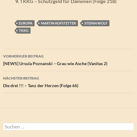
TKKG – Schutzgeld für Dämonen (Folge 218)
EUROPA
MARTIN HOFSTETTER
STEFAN WOLF
TKKG
Beitragsnavigation
VORHERIGER BEITRAG
[NEWS] Ursula Poznanski – Grau wie Asche (Vanitas 2)
NÄCHSTER BEITRAG
Die drei !!! – Tanz der Herzen (Folge 66)
Suchen
nach: