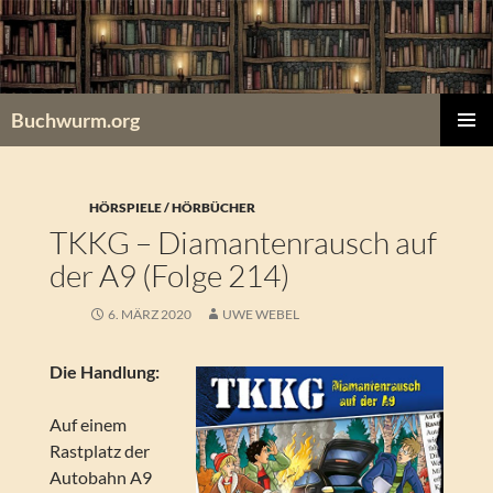
Zum
Inhalt
springen
Buchwurm.org
PRIMÄR
MENÜ
HÖRSPIELE / HÖRBÜCHER
TKKG – Diamantenrausch auf
der A9 (Folge 214)
6. MÄRZ 2020
UWE WEBEL
Die Handlung:
Auf einem
Rastplatz der
Autobahn A9