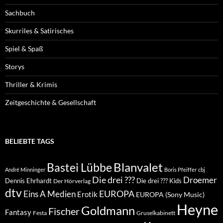
Sachbuch
Skurriles & Satirisches
Spiel & Spaß
Storys
Thriller & Krimis
Zeitgeschichte & Gesellschaft
BELIEBTE TAGS
Blanvalet
Bastei Lübbe
André Minninger
Boris Pfeiffer
cbj
Die drei ???
Droemer
Dennis Ehrhardt
Die drei ??? Kids
Der Hörverlag
dtv
EUROPA
Eins A Medien
Erotik
EUROPA (Sony Music)
Heyne
Goldmann
Fischer
Fantasy
Festa
Gruselkabinett