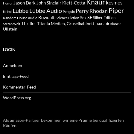
Knaur
kosmos
Klett-Cotta
Jason Dark
John Sinclair
Horror
Piper
Lübbe Audio
Lübbe
Perry Rhodan
Krimi
Penguin
Rowohlt
SF
Sex
Silber Edition
Random House Audio
Science Fiction
Thriller
Titania Medien, Gruselkabinett
Ulf Blanck
Stefan Wolf
TKKG
Ullstein
LOGIN
Anmelden
Eintrags-Feed
Kommentar-Feed
WordPress.org
Als amazon-Partner bekommen wir eine Prämie bei qualifizierten
Käufen.