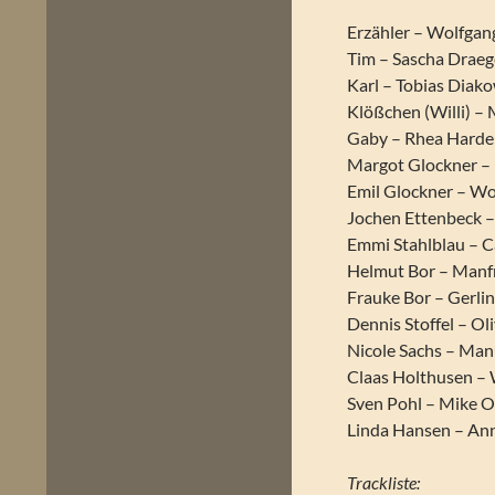
Erzähler – Wolfga
Tim – Sascha Draeg
Karl – Tobias Diak
Klößchen (Willi) 
Gaby – Rhea Harde
Margot Glockner – 
Emil Glockner – Wo
Jochen Ettenbeck 
Emmi Stahlblau – C
Helmut Bor – Manf
Frauke Bor – Gerlin
Dennis Stoffel – Ol
Nicole Sachs – Manu
Claas Holthusen –
Sven Pohl – Mike O
Linda Hansen – An
Trackliste: