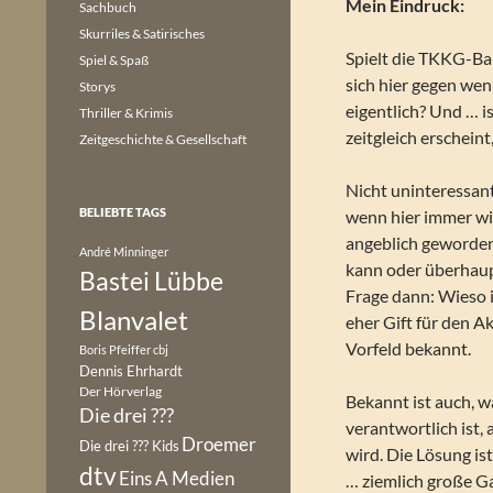
Mein Eindruck:
Sachbuch
Skurriles & Satirisches
Spielt die TKKG-Ba
Spiel & Spaß
sich hier gegen we
Storys
eigentlich? Und … 
Thriller & Krimis
zeitgleich erscheint
Zeitgeschichte & Gesellschaft
Nicht uninteressant
BELIEBTE TAGS
wenn hier immer wie
angeblich geworden 
André Minninger
kann oder überhaup
Bastei Lübbe
Frage dann: Wieso 
Blanvalet
eher Gift für den Ak
Vorfeld bekannt.
Boris Pfeiffer
cbj
Dennis Ehrhardt
Der Hörverlag
Bekannt ist auch, 
Die drei ???
verantwortlich ist, 
Droemer
Die drei ??? Kids
wird. Die Lösung i
dtv
Eins A Medien
… ziemlich große G