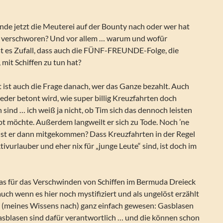
nde jetzt die Meuterei auf der Bounty nach oder wer hat
n verschworen? Und vor allem … warum und wofür
ist es Zufall, dass auch die FÜNF-FREUNDE-Folge, die
, mit Schiffen zu tun hat?
 ist auch die Frage danach, wer das Ganze bezahlt. Auch
der betont wird, wie super billig Kreuzfahrten doch
sind … ich weiß ja nicht, ob Tim sich das dennoch leisten
t möchte. Außerdem langweilt er sich zu Tode. Noch ’ne
ist er dann mitgekommen? Dass Kreuzfahrten in der Regel
tivurlauber und eher nix für „junge Leute“ sind, ist doch im
was für das Verschwinden von Schiffen im Bermuda Dreieck
auch wenn es hier noch mystifiziert und als ungelöst erzählt
st (meines Wissens nach) ganz einfach gewesen: Gasblasen
asblasen sind dafür verantwortlich … und die können schon