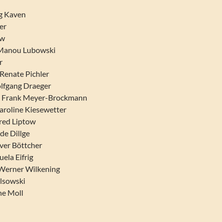
ng Kaven
er
ow
– Manou Lubowski
r
Renate Pichler
lfgang Draeger
– Frank Meyer-Brockmann
aroline Kiesewetter
red Liptow
de Dillge
iver Böttcher
ela Eifrig
 Werner Wilkening
lsowski
ne Moll