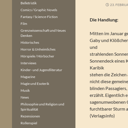
Belletristik
23. FEBRU
Comics / Graphic Novels
Fantasy / Science-Fiction
Die Handlung:
Film
Grenzwissenschaft und Neues
Mitten im Januar ge
Denken
Gaby und Klößche
Historisches
und
Horror & Unheimliches
strahlenden Sonne
Hörspiele / Hörbücher
Sonnendeck eines Kr
Interviews
Karibik
Kinder- und Jugendliteratur
stehen die Zeichen
Magazine
nicht diese gemeine
Magie und Esoterik
blinden Passagiers,
Musik
erzählt. Eigentlich 
News
sagenumwobenen Ge
Philosophie und Religion und
furchtbarer Sturm 
Spiritualität
(Verlagsinfo)
Rezensionen
Rollenspiel