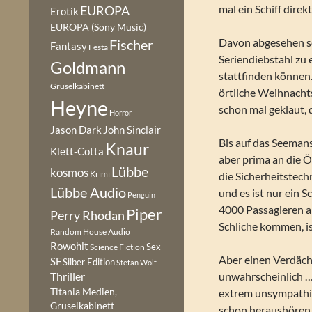
mal ein Schiff direk
EUROPA
Erotik
EUROPA (Sony Music)
Davon abgesehen sch
Fischer
Fantasy
Festa
Seriendiebstahl zu
Goldmann
stattfinden können.
Gruselkabinett
örtliche Weihnachts
Heyne
schon mal geklaut,
Horror
Jason Dark
John Sinclair
Bis auf das Seemansg
Knaur
Klett-Cotta
aber prima an die 
Lübbe
kosmos
Krimi
die Sicherheitstech
Lübbe Audio
und es ist nur ein S
Penguin
4000 Passagieren a
Piper
Perry Rhodan
Schliche kommen, i
Random House Audio
Rowohlt
Sex
Science Fiction
Aber einen Verdäch
SF
Silber Edition
Stefan Wolf
unwahrscheinlich … 
Thriller
Titania Medien,
extrem unsympathis
Gruselkabinett
schon heraushören,