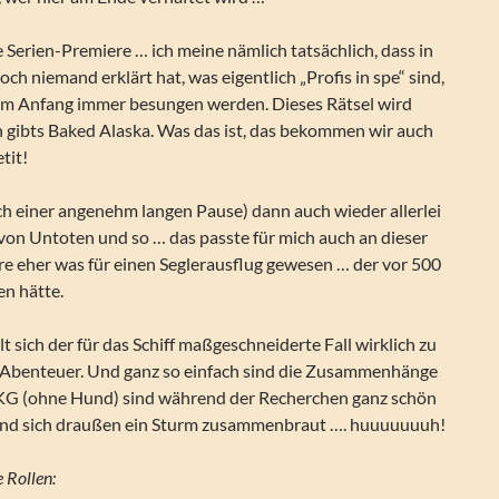
 Serien-Premiere … ich meine nämlich tatsächlich, dass in
h niemand erklärt hat, was eigentlich „Profis in spe“ sind,
am Anfang immer besungen werden. Dieses Rätsel wird
n gibts Baked Alaska. Was das ist, das bekommen wir auch
tit!
ch einer angenehm langen Pause) dann auch wieder allerlei
von Untoten und so … das passte für mich auch an dieser
äre eher was für einen Seglerausflug gewesen … der vor 500
en hätte.
t sich der für das Schiff maßgeschneiderte Fall wirklich zu
Abenteuer. Und ganz so einfach sind die Zusammenhänge
KKG (ohne Hund) sind während der Recherchen ganz schön
end sich draußen ein Sturm zusammenbraut …. huuuuuuuh!
 Rollen: