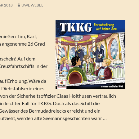
AR 2018
UWE WEBEL
nießen Tim, Karl,
n angenehme 26 Grad
nschein! Auf dem
euzfahrtschiffs in der
 auf Erholung. Wäre da
 Diebstahlserie eines
 von der Sicherheitsoffizier Claas Holthusen vertraulich
ein leichter Fall für TKKG. Doch als das Schiff die
wässer des Bermudadreiecks erreicht und ein
aufzieht, werden alte Seemannsgeschichten wahr …