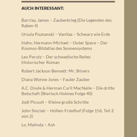
AUCH INTERESSANT:
Barclay, James – Zauberkrieg (Die Legenden des
Raben 4)
Ursula Poznanski – Vanitas – Schwarz wie Erde
Hahn, Hermann-Michael – Outer Space – Der
Kosmos-Bildatlas des Sonnensystems
Leo Perutz – Der schwedische Reiter.
Historischer Roman
Robert Jackson Bennett: Mr. Shivers
Diana Wynne Jones – Fauler Zauber
A.C. Doyle & Herman Cyril MacNeile – Die dritte
Botschaft (Sherlock Holmes Folge 40)
Jodi Picoult – Kleine große Schritte
John Sinclair – Höllen-Friedhof (Folge 156, Teil 2
von 2)
Lo, Malinda – Ash