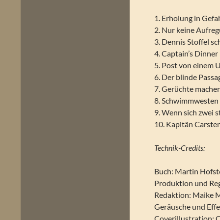
1. Erholung in Gefa
2. Nur keine Aufre
3. Dennis Stoffel sc
4. Captain’s Dinner
5. Post von einem
6. Der blinde Passa
7. Gerüchte mache
8. Schwimmwesten 
9. Wenn sich zwei s
10. Kapitän Carste
Technik-Credits:
Buch: Martin Hofst
Produktion und Reg
Redaktion: Maike 
Geräusche und Effe
Coverillustration: 