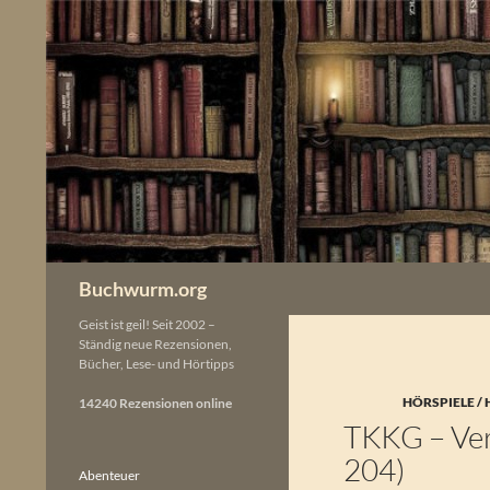
Zum
Inhalt
springen
Buchwurm.org
Geist ist geil! Seit 2002 –
Ständig neue Rezensionen,
Bücher, Lese- und Hörtipps
HÖRSPIELE /
14240 Rezensionen online
TKKG – Ver
204)
Abenteuer