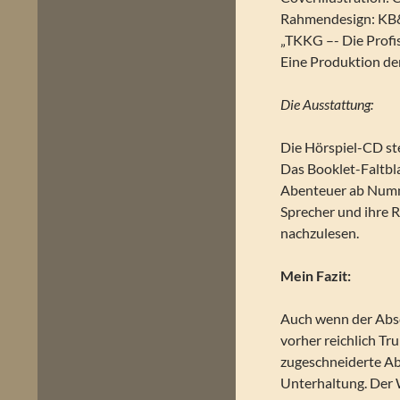
Rahmendesign: KB&
„TKKG –- Die Profi
Eine Produktion d
Die Ausstattung:
Die Hörspiel-CD st
Das Booklet-Faltbla
Abenteuer ab Numme
Sprecher und ihre R
nachzulesen.
Mein Fazit:
Auch wenn der Absc
vorher reichlich T
zugeschneiderte Ab
Unterhaltung. Der W