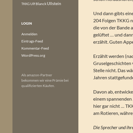
Ullstein
Ulf Blanck
TKKG
Und dann gibts eine
204 Folgen TKKG noc
LOGIN
die von der Bande 
Anmelden
gelüftet … und dan
Eintrags-Feed
erzählt. Guten Appe
Kommentar-Feed
WordPress.org
Erzählt werden (na
Gruselgeschichten 
Stelle nicht. Das w
Als amazon-Partner
Jahren stattgefund
bekommen wir eine Prämie bei
qualifizierten Käufen.
Davon ab, entwickel
einem spannenden 
hier gar nicht … T
am Rotieren, währ
Die Sprecher und ihre