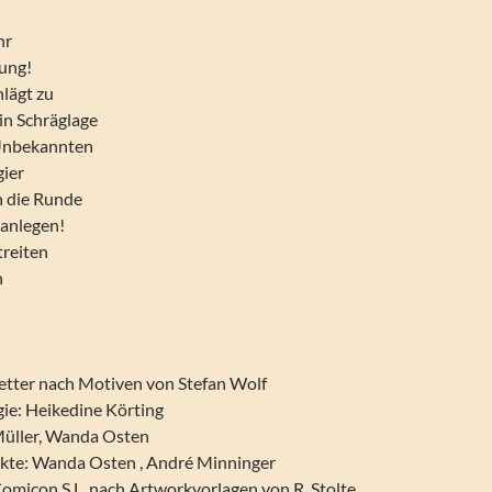
hr
gung!
hlägt zu
 in Schräglage
 Unbekannten
gier
n die Runde
anlegen!
treiten
n
etter nach Motiven von Stefan Wolf
ie: Heikedine Körting
Müller, Wanda Osten
kte: Wanda Osten , André Minninger
Comicon S.L. nach Artworkvorlagen von R. Stolte