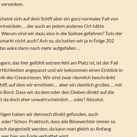
t versenken.
eint sich auf dem Schiff aber ein ganz normaler Fall von
 entwickeln … der auch an jedem anderen Ort hätte
 Warum sind wir dazu also in die Südsee gefahren? Tuts der
markt nicht auch? Ach so, da hatten wir ja in Folge 202
 das wäre dann noch mehr aufgefallen …
arn, das hier gefühlt extrem fehl am Platz ist, ist der Fall
Örtlichkeiten angepasst und wir bekommen einen Einblick in
nik des Ozeanriesen. Wir sind zwar räumlich beschränkt
chiff, auf dem wir ermitteln … aber ein ziemlich großes … mit
n Bord. Dass wir da dem oder den Dieben direkt auf die
st da doch eher unwahrscheinlich … oder? Absolut.
tigen haben wir dennoch direkt gefunden, auch
oder? Schon. Praktisch, dass alle Bösewichter immer so
ch dargestellt werden, da kann man gleich zu Anfang
 wer hier am Ende verhaftet wird …