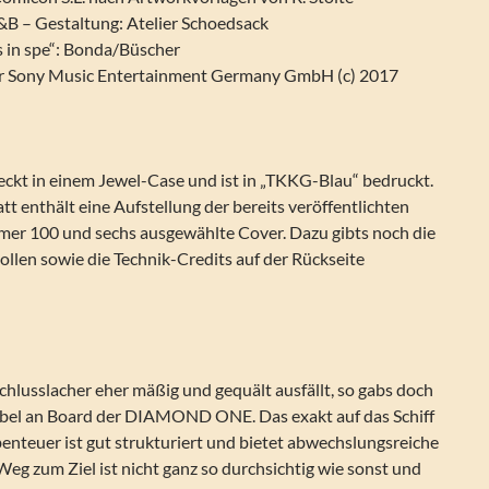
B – Gestaltung: Atelier Schoedsack
s in spe“: Bonda/Büscher
er Sony Music Entertainment Germany GmbH (c) 2017
eckt in einem Jewel-Case und ist in „TKKG-Blau“ bedruckt.
tt enthält eine Aufstellung der bereits veröffentlichten
r 100 und sechs ausgewählte Cover. Dazu gibts noch die
ollen sowie die Technik-Credits auf der Rückseite
hlusslacher eher mäßig und gequält ausfällt, so gabs doch
rubel an Board der DIAMOND ONE. Das exakt auf das Schiff
enteuer ist gut strukturiert und bietet abwechslungsreiche
eg zum Ziel ist nicht ganz so durchsichtig wie sonst und