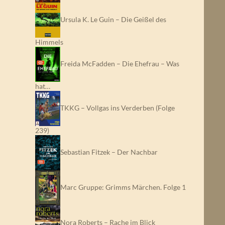
Ursula K. Le Guin – Die Geißel des
Himmels
Freida McFadden – Die Ehefrau – Was
hat…
TKKG – Vollgas ins Verderben (Folge
239)
Sebastian Fitzek – Der Nachbar
Marc Gruppe: Grimms Märchen. Folge 1
Nora Roberts – Rache im Blick