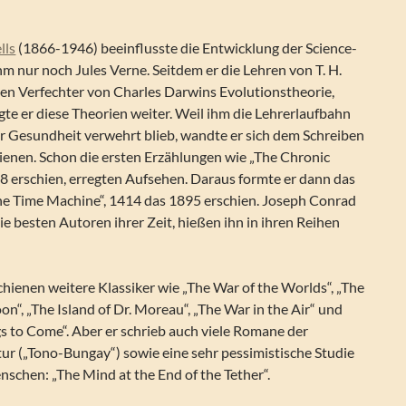
lls
(1866-1946) beeinflusste die Entwicklung der Science-
hm nur noch Jules Verne. Seitdem er die Lehren von T. H.
gen Verfechter von Charles Darwins Evolutionstheorie,
lgte er diese Theorien weiter. Weil ihm die Lehrerlaufbahn
r Gesundheit verwehrt blieb, wandte er sich dem Schreiben
ienen. Schon die ersten Erzählungen wie „The Chronic
8 erschien, erregten Aufsehen. Daraus formte er dann das
e Time Machine“, 1414 das 1895 erschien. Joseph Conrad
e besten Autoren ihrer Zeit, hießen ihn in ihren Reihen
hienen weitere Klassiker wie „The War of the Worlds“, „The
on“, „The Island of Dr. Moreau“, „The War in the Air“ und
s to Come“. Aber er schrieb auch viele Romane der
ur („Tono-Bungay“) sowie eine sehr pessimistische Studie
schen: „The Mind at the End of the Tether“.