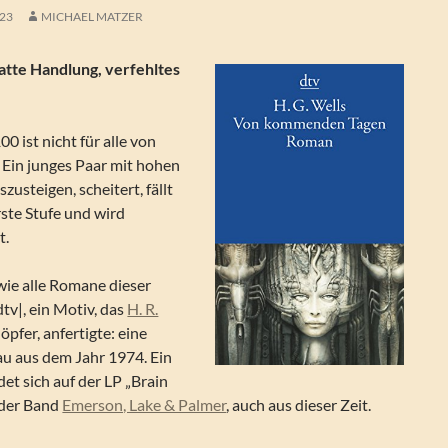
023
MICHAEL MATZER
atte Handlung, verfehltes
0 ist nicht für alle von
 Ein junges Paar mit hohen
zusteigen, scheitert, fällt
rste Stufe und wird
t.
 wie alle Romane dieser
tv|, ein Motiv, das
H. R.
öpfer, anfertigte: eine
u aus dem Jahr 1974. Ein
det sich auf der LP „Brain
 der Band
Emerson, Lake & Palmer
, auch aus dieser Zeit.