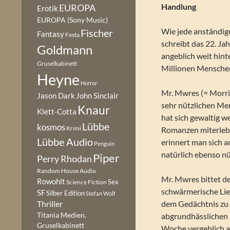
Handlung
EUROPA
Erotik
EUROPA (Sony Music)
Wie jede anständig
Fischer
Fantasy
Festa
schreibt das 22. Ja
Goldmann
angeblich weit hint
Gruselkabinett
Millionen Menschen
Heyne
Horror
Mr. Mwres (= Morris
Jason Dark
John Sinclair
sehr nützlichen Me
Knaur
Klett-Cotta
hat sich gewaltig w
Lübbe
kosmos
Krimi
Romanzen miterlebe
Lübbe Audio
erinnert man sich a
Penguin
natürlich ebenso nü
Piper
Perry Rhodan
Random House Audio
Mr. Mwres bittet de
Rowohlt
Sex
Science Fiction
schwärmerische Lie
SF
Silber Edition
Stefan Wolf
dem Gedächtnis zu 
Thriller
Titania Medien,
abgrundhässlichen 
Gruselkabinett
Woche vergeblich au