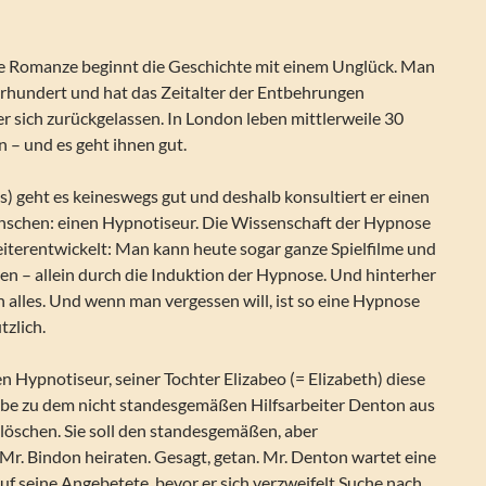
e Romanze beginnt die Geschichte mit einem Unglück. Man
hrhundert und hat das Zeitalter der Entbehrungen
er sich zurückgelassen. In London leben mittlerweile 30
 – und es geht ihnen gut.
) geht es keineswegs gut und deshalb konsultiert er einen
nschen: einen Hypnotiseur. Die Wissenschaft der Hypnose
eiterentwickelt: Man kann heute sogar ganze Spielfilme und
n – allein durch die Induktion der Hypnose. Und hinterher
n alles. Und wenn man vergessen will, ist so eine Hypnose
tzlich.
n Hypnotiseur, seiner Tochter Elizabeo (= Elizabeth) diese
be zu dem nicht standesgemäßen Hilfsarbeiter Denton aus
löschen. Sie soll den standesgemäßen, aber
Mr. Bindon heiraten. Gesagt, getan. Mr. Denton wartet eine
f seine Angebetete, bevor er sich verzweifelt Suche nach