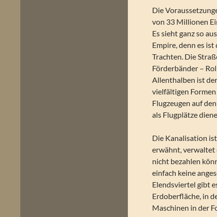
Die Voraussetzunge
von 33 Millionen E
Es sieht ganz so au
Empire, denn es ist
Trachten. Die Straß
Förderbänder – Roll
Allenthalben ist de
vielfältigen Formen
Flugzeugen auf den 
als Flugplätze dien
Die Kanalisation is
erwähnt, verwaltet 
nicht bezahlen könn
einfach keine ange
Elendsviertel gibt e
Erdoberfläche, in 
Maschinen in der Fo