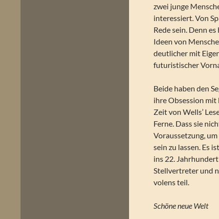
zwei junge Menschen
interessiert. Von S
Rede sein. Denn es
Ideen von Menschen,
deutlicher mit Eig
futuristischer Vor
Beide haben den Seg
ihre Obsession mit
Zeit von Wells’ Les
Ferne. Dass sie nic
Voraussetzung, um s
sein zu lassen. Es i
ins 22. Jahrhundert
Stellvertreter und
volens teil.
Schöne neue Welt