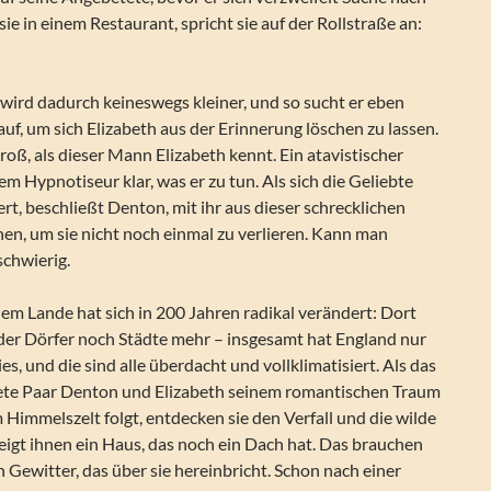
 sie in einem Restaurant, spricht sie auf der Rollstraße an:
wird dadurch keineswegs kleiner, und so sucht er eben
uf, um sich Elizabeth aus der Erinnerung löschen zu lassen.
groß, als dieser Mann Elizabeth kennt. Ein atavistischer
 Hypnotiseur klar, was er zu tun. Als sich die Geliebte
ert, beschließt Denton, mit ihr aus dieser schrecklichen
ehen, um sie nicht noch einmal zu verlieren. Kann man
schwierig.
em Lande hat sich in 200 Jahren radikal verändert: Dort
der Dörfer noch Städte mehr – insgesamt hat England nur
s, und die sind alle überdacht und vollklimatisiert. Als das
ete Paar Denton und Elizabeth seinem romantischen Traum
 Himmelszelt folgt, entdecken sie den Verfall und die wilde
zeigt ihnen ein Haus, das noch ein Dach hat. Das brauchen
n Gewitter, das über sie hereinbricht. Schon nach einer