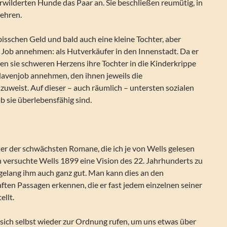
rwilderten Hunde das Paar an. Sie beschließen reumütig, in
kehren.
bisschen Geld und bald auch eine kleine Tochter, aber
Job annehmen: als Hutverkäufer in den Innenstadt. Da er
en sie schweren Herzens ihre Tochter in die Kinderkrippe
lavenjob annehmen, den ihnen jeweils die
 zuweist. Auf dieser – auch räumlich – untersten sozialen
ob sie überlebensfähig sind.
iner der schwächsten Romane, die ich je von Wells gelesen
h versuchte Wells 1899 eine Vision des 22. Jahrhunderts zu
gelang ihm auch ganz gut. Man kann dies an den
ften Passagen erkennen, die er fast jedem einzelnen seiner
ellt.
sich selbst wieder zur Ordnung rufen, um uns etwas über