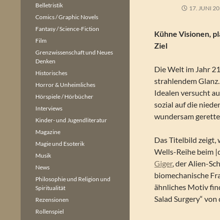
Belletristik
17. JUNI 2
Comics / Graphic Novels
Fantasy / Science-Fiction
Kühne Visionen, pl
Film
Ziel
Grenzwissenschaft und Neues
Denken
Die Welt im Jahr 210
Historisches
strahlendem Glanz.
Horror & Unheimliches
Idealen versucht aus
Hörspiele / Hörbücher
sozial auf die niede
Interviews
wundersam gerette
Kinder- und Jugendliteratur
Magazine
Das Titelbild zeigt,
Magie und Esoterik
Wells-Reihe beim |d
Musik
Giger
, der Alien-Sch
News
biomechanische Fra
Philosophie und Religion und
ähnliches Motiv fin
Spiritualität
Salad Surgery“ von
Rezensionen
Rollenspiel