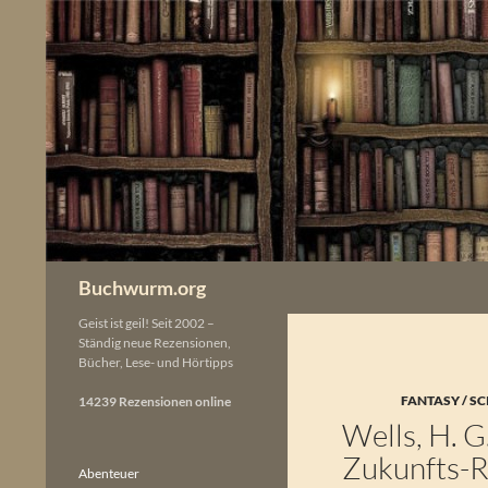
Zum
Inhalt
springen
Buchwurm.org
Geist ist geil! Seit 2002 –
Ständig neue Rezensionen,
Bücher, Lese- und Hörtipps
FANTASY / SC
14239 Rezensionen online
Wells, H. 
Zukunfts-
Abenteuer