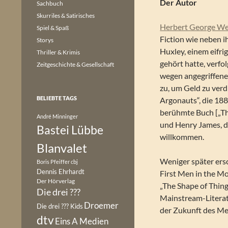
Der Autor
Sachbuch
Skurriles & Satirisches
Herbert George We
Spiel & Spaß
Fiction wie neben i
Storys
Huxley, einem eifri
Thriller & Krimis
gehört hatte, verfo
Zeitgeschichte & Gesellschaft
wegen angegriffene
zu, um Geld zu verd
BELIEBTE TAGS
Argonauts“, die 188
berühmte Buch [„Th
André Minninger
und Henry James, di
Bastei Lübbe
willkommen.
Blanvalet
Weniger später ersc
Boris Pfeiffer
cbj
Dennis Ehrhardt
First Men in the Mo
Der Hörverlag
„The Shape of Thing
Die drei ???
Mainstream-Literat
Droemer
Die drei ??? Kids
der Zukunft des Men
dtv
Eins A Medien