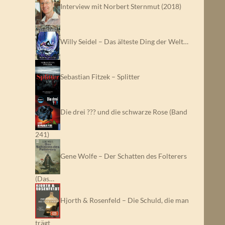
Interview mit Norbert Sternmut (2018)
Willy Seidel – Das älteste Ding der Welt…
Sebastian Fitzek – Splitter
Die drei ??? und die schwarze Rose (Band
241)
Gene Wolfe – Der Schatten des Folterers
(Das…
Hjorth & Rosenfeld – Die Schuld, die man
trägt