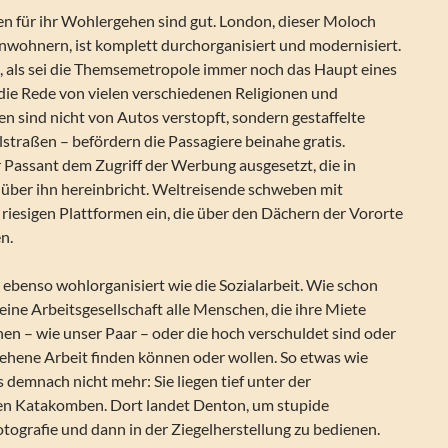
n für ihr Wohlergehen sind gut. London, dieser Moloch
inwohnern, ist komplett durchorganisiert und modernisiert.
s, als sei die Themsemetropole immer noch das Haupt eines
 die Rede von vielen verschiedenen Religionen und
en sind nicht von Autos verstopft, sondern gestaffelte
straßen – befördern die Passagiere beinahe gratis.
r Passant dem Zugriff der Werbung ausgesetzt, die in
 über ihn hereinbricht. Weltreisende schweben mit
riesigen Plattformen ein, die über den Dächern der Vororte
en.
t ebenso wohlorganisiert wie die Sozialarbeit. Wie schon
eine Arbeitsgesellschaft alle Menschen, die ihre Miete
en – wie unser Paar – oder die hoch verschuldet sind oder
sehene Arbeit finden können oder wollen. So etwas wie
s demnach nicht mehr: Sie liegen tief unter der
den Katakomben. Dort landet Denton, um stupide
tografie und dann in der Ziegelherstellung zu bedienen.