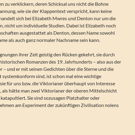
 zu verklickern, deren Schicksal uns nicht die Bohne
pannung, wie sie der Klappentext verspricht, kann keine
 handelt sich bei Elizabeth Mwres und Denton nur um die
 nicht um individuelle Studien. Dabei ist Elizabeth noch
enschaften ausgestattet als Denton, dessen Name sowohl
name als auch ganz normaler Nachname sein kann.
nungen ihrer Zeit geistig den Rücken gekehrt, sie durch
 historischen Romanzen des 19. Jahrhunderts – also aus der
er – und er mit seinen Gedichten über die Sterne und die
ht systemkonform sind, ist schon mal eine wichtige
ie für uns bzw. die Viktorianer überhaupt von Interesse
st, als hätte man zwei Viktorianer der oberen Mittelschicht
 katapultiert. Sie sind sozusagen Platzhalter oder
 nehmen am Experiment der zukünftigen Zivilisation nolens