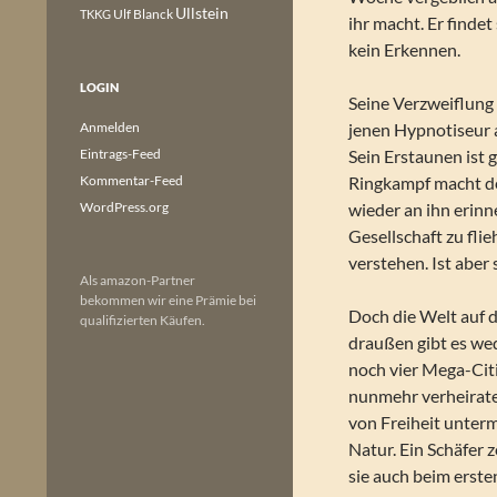
Ullstein
Ulf Blanck
TKKG
ihr macht. Er findet
kein Erkennen.
LOGIN
Seine Verzweiflung 
Anmelden
jenen Hypnotiseur a
Eintrags-Feed
Sein Erstaunen ist 
Kommentar-Feed
Ringkampf macht dem
WordPress.org
wieder an ihn erinn
Gesellschaft zu fli
verstehen. Ist aber 
Als amazon-Partner
bekommen wir eine Prämie bei
Doch die Welt auf d
qualifizierten Käufen.
draußen gibt es we
noch vier Mega-Citie
nunmehr verheirat
von Freiheit unterm
Natur. Ein Schäfer 
sie auch beim erste