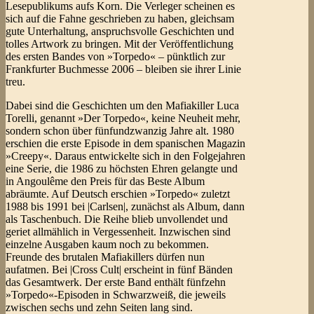
Lesepublikums aufs Korn. Die Verleger scheinen es
sich auf die Fahne geschrieben zu haben, gleichsam
gute Unterhaltung, anspruchsvolle Geschichten und
tolles Artwork zu bringen. Mit der Veröffentlichung
des ersten Bandes von »Torpedo« – pünktlich zur
Frankfurter Buchmesse 2006 – bleiben sie ihrer Linie
treu.
Dabei sind die Geschichten um den Mafiakiller Luca
Torelli, genannt »Der Torpedo«, keine Neuheit mehr,
sondern schon über fünfundzwanzig Jahre alt. 1980
erschien die erste Episode in dem spanischen Magazin
»Creepy«. Daraus entwickelte sich in den Folgejahren
eine Serie, die 1986 zu höchsten Ehren gelangte und
in Angoulême den Preis für das Beste Album
abräumte. Auf Deutsch erschien »Torpedo« zuletzt
1988 bis 1991 bei |Carlsen|, zunächst als Album, dann
als Taschenbuch. Die Reihe blieb unvollendet und
geriet allmählich in Vergessenheit. Inzwischen sind
einzelne Ausgaben kaum noch zu bekommen.
Freunde des brutalen Mafiakillers dürfen nun
aufatmen. Bei |Cross Cult| erscheint in fünf Bänden
das Gesamtwerk. Der erste Band enthält fünfzehn
»Torpedo«-Episoden in Schwarzweiß, die jeweils
zwischen sechs und zehn Seiten lang sind.