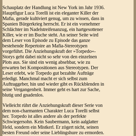
Schauplatz der Handlung ist New York im Jahr 1936.
Hauptfigur Luca Torelli ist ein eleganter Killer der
Mafia, gerade kultiviert genug, um zu wissen, dass in
Spanien Bürgerkrieg herrscht. Er ist ein vornehmer
Schlächter im Nadelstreifenanzug, ein hartgesottener
Killer, wie er im Buche steht. An seiner Seite wird
dem Leser von Episode zu Episode das ganze
bestehende Repertoire an Mafia-Stereotypen
vorgeführt. Die Anziehungskraft der »Torpedo«-
Storys geht dabei nicht so sehr von den einzelnen
Plots aus. Sie sind ein wenig absehbar, wie zu
erwarten bei Kompositionen aus Stereotypen. Der
Leser erlebt, wie Torpedo gut bezahlte Aufträge
erledigt. Manchmal macht er sich selbst zum
Auftraggeber, hin und wieder gibt es Rückblenden in
seine Vergangenheit. Immer geht es hart zur Sache,
blutig und gnadenlos.
Vielleicht rührt die Anziehungskraft dieser Serie von
dem non-charmanten Charakter Luca Torelli selbst
her. Torpedo ist alles andere als der perfekte
Schwiegersohn. Kein Saubermann, kein aalglatter
Held, sondern ein Mistkerl. Er zögert nicht, seinen
besten Freund oder seine Lieblingshure zu ermorden.