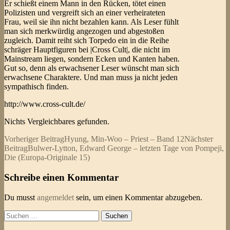
Er schießt einem Mann in den Rücken, tötet einen
Polizisten und vergreift sich an einer verheirateten
Frau, weil sie ihn nicht bezahlen kann. Als Leser fühlt
man sich merkwürdig angezogen und abgestoßen
zugleich. Damit reiht sich Torpedo ein in die Reihe
schräger Hauptfiguren bei |Cross Cult|, die nicht im
Mainstream liegen, sondern Ecken und Kanten haben.
Gut so, denn als erwachsener Leser wünscht man sich
erwachsene Charaktere. Und man muss ja nicht jeden
sympathisch finden.
http://www.cross-cult.de/
Nichts Vergleichbares gefunden.
Beitragsnavigation
Vorheriger Beitrag
Hyung, Min-Woo – Priest – Band 12
Nächster
Beitrag
Bulwer-Lytton, Edward George – letzten Tage von Pompeji,
Die (Europa-Originale 15)
Schreibe einen Kommentar
Du musst
angemeldet
sein, um einen Kommentar abzugeben.
Suchen
nach: