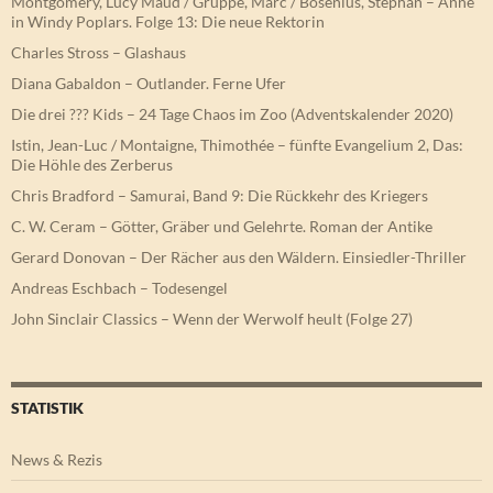
Montgomery, Lucy Maud / Gruppe, Marc / Bosenius, Stephan – Anne
in Windy Poplars. Folge 13: Die neue Rektorin
Charles Stross – Glashaus
Diana Gabaldon – Outlander. Ferne Ufer
Die drei ??? Kids – 24 Tage Chaos im Zoo (Adventskalender 2020)
Istin, Jean-Luc / Montaigne, Thimothée – fünfte Evangelium 2, Das:
Die Höhle des Zerberus
Chris Bradford – Samurai, Band 9: Die Rückkehr des Kriegers
C. W. Ceram – Götter, Gräber und Gelehrte. Roman der Antike
Gerard Donovan – Der Rächer aus den Wäldern. Einsiedler-Thriller
Andreas Eschbach – Todesengel
John Sinclair Classics – Wenn der Werwolf heult (Folge 27)
STATISTIK
News & Rezis