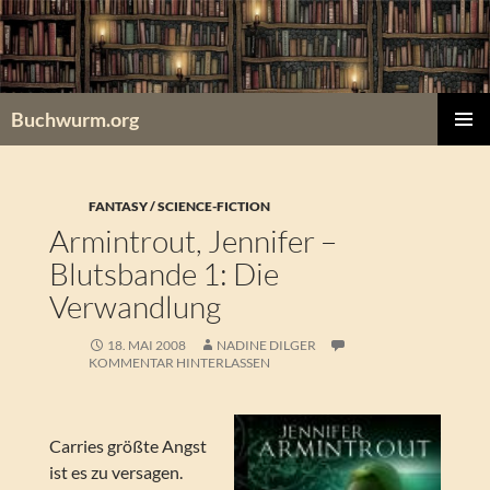
Zum
Inhalt
springen
Buchwurm.org
PRIMÄR
MENÜ
FANTASY / SCIENCE-FICTION
Armintrout, Jennifer –
Blutsbande 1: Die
Verwandlung
18. MAI 2008
NADINE DILGER
KOMMENTAR HINTERLASSEN
Carries größte Angst
ist es zu versagen.