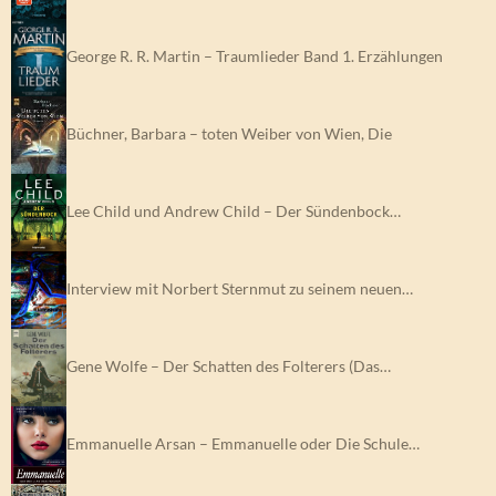
George R. R. Martin – Traumlieder Band 1. Erzählungen
Büchner, Barbara – toten Weiber von Wien, Die
Lee Child und Andrew Child – Der Sündenbock…
Interview mit Norbert Sternmut zu seinem neuen…
Gene Wolfe – Der Schatten des Folterers (Das…
Emmanuelle Arsan – Emmanuelle oder Die Schule…