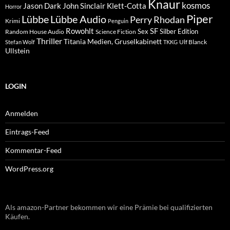
Knaur
kosmos
Klett-Cotta
Jason Dark
John Sinclair
Horror
Piper
Lübbe Audio
Lübbe
Perry Rhodan
Krimi
Penguin
Rowohlt
SF
Sex
Silber Edition
Random House Audio
Science Fiction
Thriller
Titania Medien, Gruselkabinett
Ulf Blanck
Stefan Wolf
TKKG
Ullstein
LOGIN
Anmelden
Eintrags-Feed
Kommentar-Feed
WordPress.org
Als amazon-Partner bekommen wir eine Prämie bei qualifizierten
Käufen.