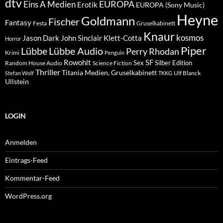
dtv
EUROPA
Eins A Medien
Erotik
EUROPA (Sony Music)
Heyne
Goldmann
Fischer
Fantasy
Festa
Gruselkabinett
Knaur
kosmos
Klett-Cotta
Jason Dark
John Sinclair
Horror
Piper
Lübbe Audio
Lübbe
Perry Rhodan
Krimi
Penguin
Rowohlt
SF
Sex
Silber Edition
Random House Audio
Science Fiction
Thriller
Titania Medien, Gruselkabinett
Ulf Blanck
Stefan Wolf
TKKG
Ullstein
LOGIN
Anmelden
Eintrags-Feed
Kommentar-Feed
WordPress.org