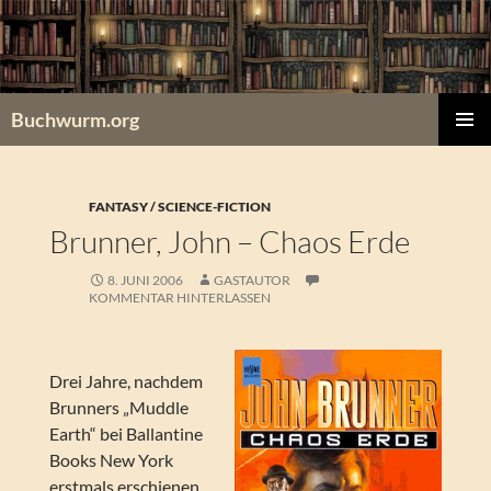
Zum
Inhalt
springen
Buchwurm.org
PRIMÄR
MENÜ
FANTASY / SCIENCE-FICTION
Brunner, John – Chaos Erde
8. JUNI 2006
GASTAUTOR
KOMMENTAR HINTERLASSEN
Drei Jahre, nachdem
Brunners „Muddle
Earth“ bei Ballantine
Books New York
erstmals erschienen