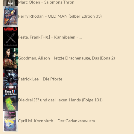
Marc Olden – Salomons Thron
Perry Rhodan – OLD MAN (Silber Edition 33)
Festa, Frank [Hg.] – Kannibalen –…
Goodman, Alison – letzte Drachenauge, Das (Eona 2)
Patrick Lee – Die Pforte
Die drei ??? und das Hexen-Handy (Folge 101)
Cyril M. Kornbluth – Der Gedankenwurm.…