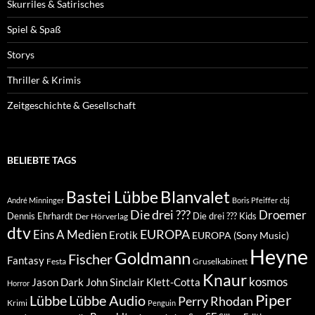
Skurriles & Satirisches
Spiel & Spaß
Storys
Thriller & Krimis
Zeitgeschichte & Gesellschaft
BELIEBTE TAGS
Blanvalet
Bastei Lübbe
André Minninger
Boris Pfeiffer
cbj
Die drei ???
Droemer
Dennis Ehrhardt
Die drei ??? Kids
Der Hörverlag
dtv
EUROPA
Eins A Medien
Erotik
EUROPA (Sony Music)
Heyne
Goldmann
Fischer
Fantasy
Festa
Gruselkabinett
Knaur
kosmos
Klett-Cotta
Jason Dark
John Sinclair
Horror
Piper
Lübbe Audio
Lübbe
Perry Rhodan
Krimi
Penguin