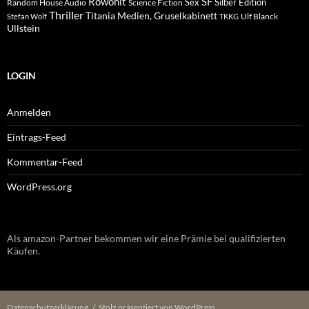
Rowohlt
SF
Sex
Silber Edition
Random House Audio
Science Fiction
Thriller
Titania Medien, Gruselkabinett
Ulf Blanck
Stefan Wolf
TKKG
Ullstein
LOGIN
Anmelden
Eintrags-Feed
Kommentar-Feed
WordPress.org
Als amazon-Partner bekommen wir eine Prämie bei qualifizierten
Käufen.
Datenschutzerklärung
Stolz präsentiert von WordPress