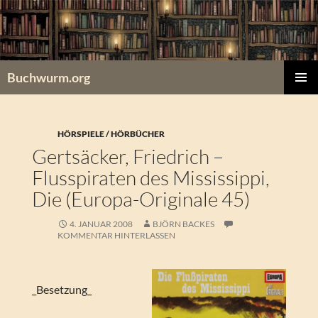
Zum
Inhalt
springen
Buchwurm.org
PRIMÄR
MENÜ
HÖRSPIELE / HÖRBÜCHER
Gertsäcker, Friedrich –
Flusspiraten des Mississippi,
Die (Europa-Originale 45)
4. JANUAR 2008
BJÖRN BACKES
KOMMENTAR HINTERLASSEN
_Besetzung_