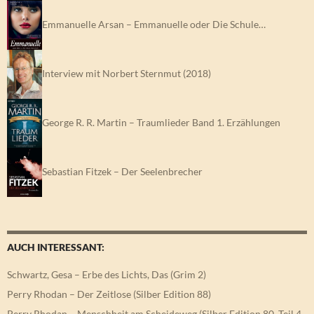
Emmanuelle Arsan – Emmanuelle oder Die Schule…
Interview mit Norbert Sternmut (2018)
George R. R. Martin – Traumlieder Band 1. Erzählungen
Sebastian Fitzek – Der Seelenbrecher
AUCH INTERESSANT:
Schwartz, Gesa – Erbe des Lichts, Das (Grim 2)
Perry Rhodan – Der Zeitlose (Silber Edition 88)
Perry Rhodan – Menschheit am Scheideweg (Silber Edition 80, Teil 4