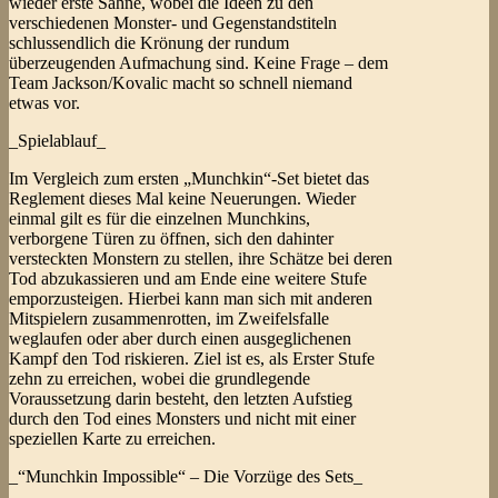
wieder erste Sahne, wobei die Ideen zu den
verschiedenen Monster- und Gegenstandstiteln
schlussendlich die Krönung der rundum
überzeugenden Aufmachung sind. Keine Frage – dem
Team Jackson/Kovalic macht so schnell niemand
etwas vor.
_Spielablauf_
Im Vergleich zum ersten „Munchkin“-Set bietet das
Reglement dieses Mal keine Neuerungen. Wieder
einmal gilt es für die einzelnen Munchkins,
verborgene Türen zu öffnen, sich den dahinter
versteckten Monstern zu stellen, ihre Schätze bei deren
Tod abzukassieren und am Ende eine weitere Stufe
emporzusteigen. Hierbei kann man sich mit anderen
Mitspielern zusammenrotten, im Zweifelsfalle
weglaufen oder aber durch einen ausgeglichenen
Kampf den Tod riskieren. Ziel ist es, als Erster Stufe
zehn zu erreichen, wobei die grundlegende
Voraussetzung darin besteht, den letzten Aufstieg
durch den Tod eines Monsters und nicht mit einer
speziellen Karte zu erreichen.
_“Munchkin Impossible“ – Die Vorzüge des Sets_