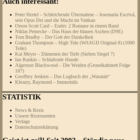
Auch interessant:
Peter Hertel – Schleichende Übernahme – Josemaría Escrivá,
sein Opus Dei und die Macht im Vatikan
Orson Scott Card – Ender. 2 Romane in einem Band
Niklas Peinecke – Das Haus der blauen Aschen (D9E)
Tom Bradby – Der Gott der Dunkelheit
Graham Thompson – High Tide (WASGIJ Original 8) (1000
Teile)
Kai Meyer – Dämonen der Tiefe (Sieben Siegel 7)
Ian Rankin – Schlafende Hunde
Algernon Blackwood – Die Weiden (Gruselkabinett Folge
187)
Geoffrey Jenkins – Das Logbuch der „Waratah“
Khoury, Raymond – Immortalis
STATISTIK
News & Rezis
Unsere Rezensenten
Verlage
Datenschutzerklärung