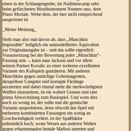
einen in der Schlangengrube, im Nudistencamp oder
beim gefürchteten Mordinstrument Numero uno, dem
Piano Mortale. Wehe dem, der hier nicht entsprechend
ausgerüstet ist
_Meine Meinung_
Sieht man also mal davon ab, dass „Munchkin
Impossible“ lediglich ein ummodelliertes Äquivalent
zur Originalausgabe ist – und das sollte eigentlich
Voraussetzung bei der Bewertung jeder „Munchkin“-
Fassung sein –, kann man Jackson und vor allem
seinem Partner Kovalic zu einer weiteren exzellenten
Variante des Kultspiels gratulieren. Mit anderen
Munchkins gegen anrüchige Geheimagenten,
skrupellose Gangster und korrupte Fieslinge
anzutreten und dabei einmal mehr die merkwürdigsten
Waffen einzusetzen, ist ein wahrer Genuss und eine
prima Abwechslung zum Basisspiel. Und wem dies
noch zu wenig ist, der sollte mal die gemischte
Variante ausprobieren, denn obwohl das Spiel mit
mehreren kombinierten Fassungen ein wenig an
Geschwindigkeit verliert, ist der Spaßfaktor
unheimlich hoch, wenn Wesen aus anderen Welten
gegen erbarmungslos brutale Mafiosi antreten und