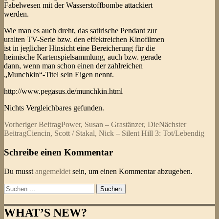
Fabelwesen mit der Wasserstoffbombe attackiert
werden.
Wie man es auch dreht, das satirische Pendant zur
uralten TV-Serie bzw. den effektreichen Kinofilmen
ist in jeglicher Hinsicht eine Bereicherung für die
heimische Kartenspielsammlung, auch bzw. gerade
dann, wenn man schon einen der zahlreichen
„Munchkin“-Titel sein Eigen nennt.
http://www.pegasus.de/munchkin.html
Nichts Vergleichbares gefunden.
Beitragsnavigation
Vorheriger Beitrag
Power, Susan – Grastänzer, Die
Nächster
Beitrag
Ciencin, Scott / Stakal, Nick – Silent Hill 3: Tot/Lebendig
Schreibe einen Kommentar
Du musst
angemeldet
sein, um einen Kommentar abzugeben.
Suchen
nach:
WHAT’S NEW?