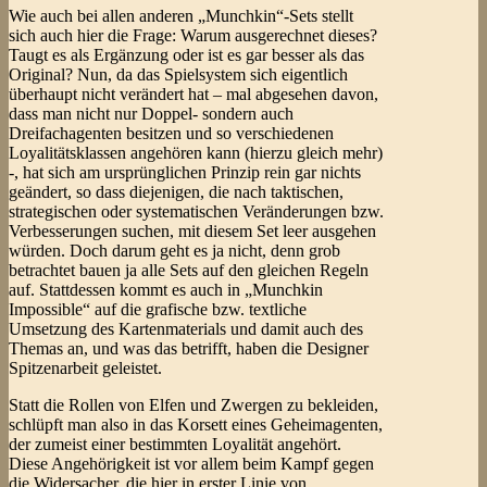
Wie auch bei allen anderen „Munchkin“-Sets stellt
sich auch hier die Frage: Warum ausgerechnet dieses?
Taugt es als Ergänzung oder ist es gar besser als das
Original? Nun, da das Spielsystem sich eigentlich
überhaupt nicht verändert hat – mal abgesehen davon,
dass man nicht nur Doppel- sondern auch
Dreifachagenten besitzen und so verschiedenen
Loyalitätsklassen angehören kann (hierzu gleich mehr)
-, hat sich am ursprünglichen Prinzip rein gar nichts
geändert, so dass diejenigen, die nach taktischen,
strategischen oder systematischen Veränderungen bzw.
Verbesserungen suchen, mit diesem Set leer ausgehen
würden. Doch darum geht es ja nicht, denn grob
betrachtet bauen ja alle Sets auf den gleichen Regeln
auf. Stattdessen kommt es auch in „Munchkin
Impossible“ auf die grafische bzw. textliche
Umsetzung des Kartenmaterials und damit auch des
Themas an, und was das betrifft, haben die Designer
Spitzenarbeit geleistet.
Statt die Rollen von Elfen und Zwergen zu bekleiden,
schlüpft man also in das Korsett eines Geheimagenten,
der zumeist einer bestimmten Loyalität angehört.
Diese Angehörigkeit ist vor allem beim Kampf gegen
die Widersacher, die hier in erster Linie von