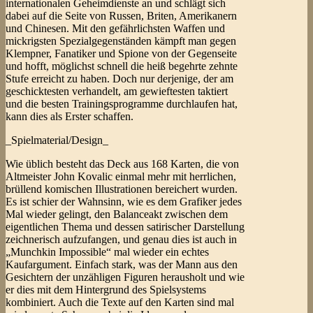
internationalen Geheimdienste an und schlägt sich
dabei auf die Seite von Russen, Briten, Amerikanern
und Chinesen. Mit den gefährlichsten Waffen und
mickrigsten Spezialgegenständen kämpft man gegen
Klempner, Fanatiker und Spione von der Gegenseite
und hofft, möglichst schnell die heiß begehrte zehnte
Stufe erreicht zu haben. Doch nur derjenige, der am
geschicktesten verhandelt, am gewieftesten taktiert
und die besten Trainingsprogramme durchlaufen hat,
kann dies als Erster schaffen.
_Spielmaterial/Design_
Wie üblich besteht das Deck aus 168 Karten, die von
Altmeister John Kovalic einmal mehr mit herrlichen,
brüllend komischen Illustrationen bereichert wurden.
Es ist schier der Wahnsinn, wie es dem Grafiker jedes
Mal wieder gelingt, den Balanceakt zwischen dem
eigentlichen Thema und dessen satirischer Darstellung
zeichnerisch aufzufangen, und genau dies ist auch in
„Munchkin Impossible“ mal wieder ein echtes
Kaufargument. Einfach stark, was der Mann aus den
Gesichtern der unzähligen Figuren herausholt und wie
er dies mit dem Hintergrund des Spielsystems
kombiniert. Auch die Texte auf den Karten sind mal