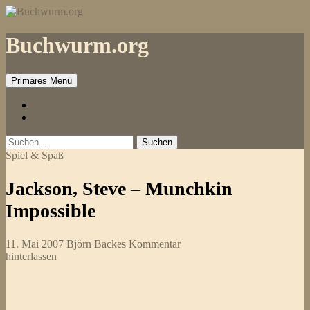
Zum
Inhalt
springen
Buchwurm.org
Primäres Menü
Impressum
Kontakt
Suchen
nach:
Spiel & Spaß
Jackson, Steve – Munchkin
Impossible
11. Mai 2007
Björn Backes
Kommentar
hinterlassen