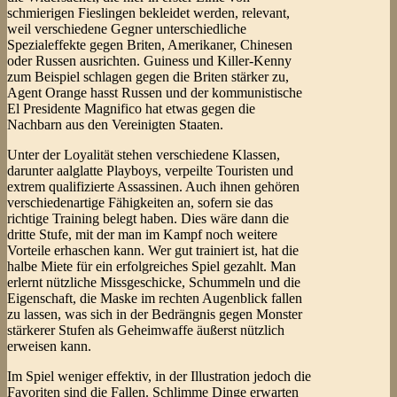
schmierigen Fieslingen bekleidet werden, relevant,
weil verschiedene Gegner unterschiedliche
Spezialeffekte gegen Briten, Amerikaner, Chinesen
oder Russen ausrichten. Guiness und Killer-Kenny
zum Beispiel schlagen gegen die Briten stärker zu,
Agent Orange hasst Russen und der kommunistische
El Presidente Magnifico hat etwas gegen die
Nachbarn aus den Vereinigten Staaten.
Unter der Loyalität stehen verschiedene Klassen,
darunter aalglatte Playboys, verpeilte Touristen und
extrem qualifizierte Assassinen. Auch ihnen gehören
verschiedenartige Fähigkeiten an, sofern sie das
richtige Training belegt haben. Dies wäre dann die
dritte Stufe, mit der man im Kampf noch weitere
Vorteile erhaschen kann. Wer gut trainiert ist, hat die
halbe Miete für ein erfolgreiches Spiel gezahlt. Man
erlernt nützliche Missgeschicke, Schummeln und die
Eigenschaft, die Maske im rechten Augenblick fallen
zu lassen, was sich in der Bedrängnis gegen Monster
stärkerer Stufen als Geheimwaffe äußerst nützlich
erweisen kann.
Im Spiel weniger effektiv, in der Illustration jedoch die
Favoriten sind die Fallen. Schlimme Dinge erwarten