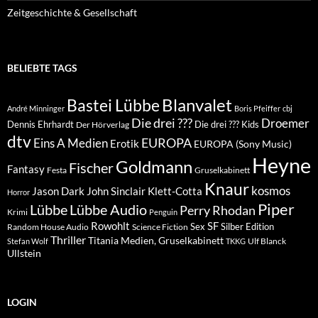
Zeitgeschichte & Gesellschaft
BELIEBTE TAGS
Blanvalet
Bastei Lübbe
André Minninger
Boris Pfeiffer
cbj
Die drei ???
Droemer
Dennis Ehrhardt
Die drei ??? Kids
Der Hörverlag
dtv
EUROPA
Eins A Medien
Erotik
EUROPA (Sony Music)
Heyne
Goldmann
Fischer
Fantasy
Festa
Gruselkabinett
Knaur
kosmos
Klett-Cotta
Jason Dark
John Sinclair
Horror
Piper
Lübbe Audio
Lübbe
Perry Rhodan
Krimi
Penguin
Rowohlt
SF
Sex
Silber Edition
Random House Audio
Science Fiction
Thriller
Titania Medien, Gruselkabinett
Ulf Blanck
Stefan Wolf
TKKG
Ullstein
LOGIN