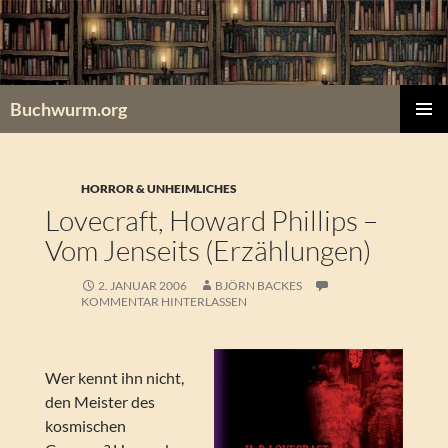
Zum
Inhalt
springen
Buchwurm.org
PRIMÄR
MENÜ
HORROR & UNHEIMLICHES
Lovecraft, Howard Phillips –
Vom Jenseits (Erzählungen)
2. JANUAR 2006
BJÖRN BACKES
KOMMENTAR HINTERLASSEN
Wer kennt ihn nicht,
den Meister des
kosmischen