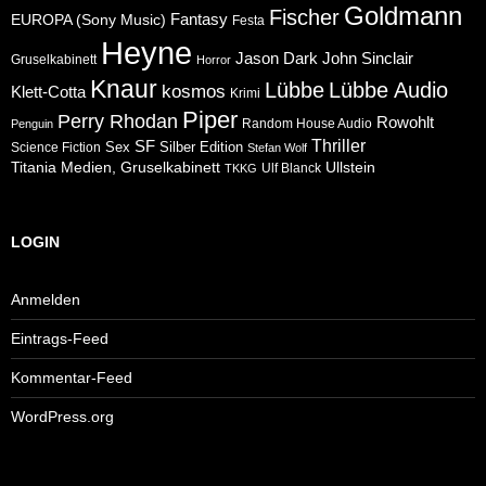
Goldmann
Fischer
Fantasy
EUROPA (Sony Music)
Festa
Heyne
Jason Dark
John Sinclair
Gruselkabinett
Horror
Knaur
Lübbe
Lübbe Audio
kosmos
Klett-Cotta
Krimi
Piper
Perry Rhodan
Rowohlt
Random House Audio
Penguin
Thriller
SF
Sex
Silber Edition
Science Fiction
Stefan Wolf
Ullstein
Titania Medien, Gruselkabinett
Ulf Blanck
TKKG
LOGIN
Anmelden
Eintrags-Feed
Kommentar-Feed
WordPress.org