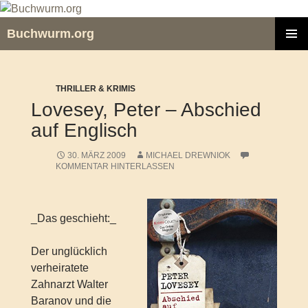
Zum
Inhalt
Buchwurm.org
springen
PRIMÄR
MENÜ
THRILLER & KRIMIS
Lovesey, Peter – Abschied
auf Englisch
30. MÄRZ 2009
MICHAEL DREWNIOK
KOMMENTAR HINTERLASSEN
_Das geschieht:_
Der unglücklich
verheiratete
Zahnarzt Walter
Baranov und die