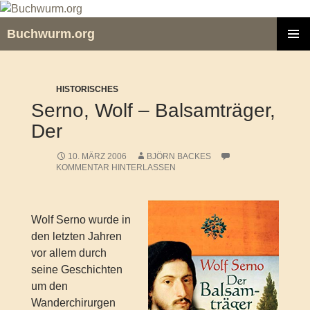
Zum
Inhalt
Buchwurm.org
springen
PRIMÄR
MENÜ
HISTORISCHES
Serno, Wolf – Balsamträger,
Der
10. MÄRZ 2006
BJÖRN BACKES
KOMMENTAR HINTERLASSEN
Wolf Serno wurde in
den letzten Jahren
vor allem durch
seine Geschichten
um den
Wanderchirurgen