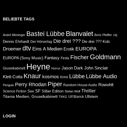
BELIEBTE TAGS
Blanvalet
Bastei Lübbe
André Minninger
Boris Pfeiffer
cbj
Die drei ???
Dennis Ehrhardt
Die drei ??? Kids
Der Hörverlag
dtv
Eins A Medien
EUROPA
Droemer
Erotik
Goldmann
Fischer
Fantasy
EUROPA (Sony Music)
Festa
Heyne
Jason Dark
John Sinclair
Gruselkabinett
Horror
Knaur
Lübbe
Lübbe Audio
kosmos
Klett-Cotta
Krimi
Piper
Perry Rhodan
Rowohlt
Random House Audio
Penguin
Thriller
SF
Sex
Silber Edition
Science Fiction
Stefan Wolf
Ullstein
Titania Medien, Gruselkabinett
Ulf Blanck
TKKG
LOGIN