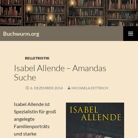
Zum
Inhalt
springen
Buchwurm.org
PRIMÄR
MENÜ
BELLETRISTIK
Isabel Allende – Amandas
Suche
6. DEZEMBER 2014
MICHAELA DITTRICH
Isabel Allende ist
Spezialistin für groß
angelegte
Familienporträts
und starke