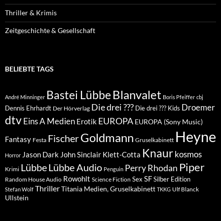
Thriller & Krimis
Zeitgeschichte & Gesellschaft
BELIEBTE TAGS
Blanvalet
Bastei Lübbe
André Minninger
Boris Pfeiffer
cbj
Die drei ???
Droemer
Dennis Ehrhardt
Die drei ??? Kids
Der Hörverlag
dtv
EUROPA
Eins A Medien
Erotik
EUROPA (Sony Music)
Heyne
Goldmann
Fischer
Fantasy
Festa
Gruselkabinett
Knaur
kosmos
Klett-Cotta
Jason Dark
John Sinclair
Horror
Piper
Lübbe Audio
Lübbe
Perry Rhodan
Krimi
Penguin
Rowohlt
SF
Sex
Silber Edition
Random House Audio
Science Fiction
Thriller
Titania Medien, Gruselkabinett
Ulf Blanck
Stefan Wolf
TKKG
Ullstein