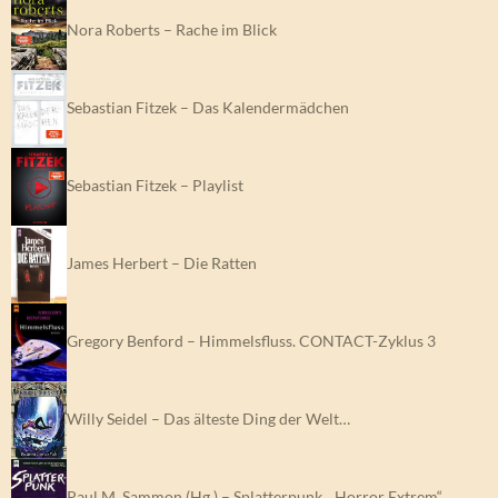
Nora Roberts – Rache im Blick
Sebastian Fitzek – Das Kalendermädchen
Sebastian Fitzek – Playlist
James Herbert – Die Ratten
Gregory Benford – Himmelsfluss. CONTACT-Zyklus 3
Willy Seidel – Das älteste Ding der Welt…
Paul M. Sammon (Hg.) – Splatterpunk. „Horror Extrem“